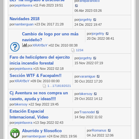
por
antiparanoico
por
pepinfaxera
»11 Feb 2023 19:51
06 Abr 2023 03:26
Navidades 2018
por
jorgefrty
por
namberguan
»23 Dic 2017 21:28
24 Dic 2022 19:47
Cambio de logo por uno más
por
jorgefrty
20 Dic 2022 08:41
navideño?
por
XRAYBoY
»02 Dic 2010 00:38
1
2
3
4
Faro de helicóptero del ejercito
por
jorgefrty
inicia incendio forestal
15 Nov 2022 07:19
por
pepinfaxera
»15 Nov 2022 02:18
Sección WTF & Facepalm!!
por
varamigue
por
XRAYBoY
»09 Dic 2010 00:00
30 Oct 2022 17:20
1
…
17
18
19
20
21
Cj Aventura se nos compra un
por
bikersoy
caseto, ayuda y ideas!!!!
29 Oct 2022 14:12
por
bikersoy
»22 Sep 2022 19:45
Estación Espacial
por
Trasnodel
Internacional, Video
14 Sep 2022 11:02
por
pepinfaxera
»13 Sep 2022 02:43
Aburrido y filosofico
por
Romanus
04 Jul 2022 12:06
por
namberguan
»24 Ene 2021 19:56