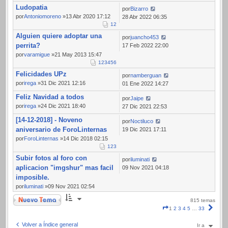
Ludopatia
por
Bizarro
por
Antoniomoreno
»13 Abr 2020 17:12
28 Abr 2022 06:35
1
2
Alguien quiere adoptar una
por
juancho453
perrita?
17 Feb 2022 22:00
por
varamigue
»21 May 2013 15:47
1
2
3
4
5
6
Felicidades UPz
por
namberguan
por
irega
»31 Dic 2021 12:16
01 Ene 2022 14:27
Feliz Navidad a todos
por
Jaipe
por
irega
»24 Dic 2021 18:40
27 Dic 2021 22:53
[14-12-2018] - Noveno
por
Noctiluco
aniversario de ForoLinternas
19 Dic 2021 17:11
por
ForoLinternas
»14 Dic 2018 02:15
1
2
3
Subir fotos al foro con
por
iluminati
aplicacion "imgshur" mas facil
09 Nov 2021 04:18
imposible.
por
iluminati
»09 Nov 2021 02:54
Nuevo Tema
815 temas
Página
Sigui
1
2
3
4
5
…
33
1
de
Volver a Índice general
Ir a