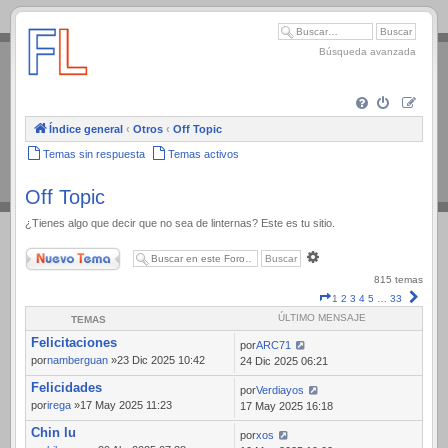
.
Búsqueda avanzada
Índice general
‹
Otros
‹
Off Topic
Temas sin respuesta
Temas activos
Off Topic
¿Tienes algo que decir que no sea de linternas? Este es tu sitio.
Nuevo Tema
Búsqueda
avanzada
815 temas
Página
Sigui
1
2
3
4
5
…
33
1
ÚLTIMO MENSAJE
TEMAS
de
Felicitaciones
33
por
ARC71
por
namberguan
»23 Dic 2025 10:42
24 Dic 2025 06:21
Felicidades
por
Verdiayos
por
irega
»17 May 2025 11:23
17 May 2025 16:18
Chin lu
por
xos