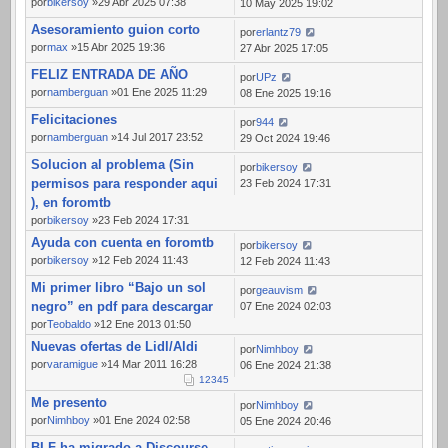
por
bikersoy
»29 Abr 2025 07:38
10 May 2025 19:02
Asesoramiento guion corto
por
erlantz79
por
max
»15 Abr 2025 19:36
27 Abr 2025 17:05
FELIZ ENTRADA DE AÑO
por
UPz
por
namberguan
»01 Ene 2025 11:29
08 Ene 2025 19:16
Felicitaciones
por
944
por
namberguan
»14 Jul 2017 23:52
29 Oct 2024 19:46
Solucion al problema (Sin
por
bikersoy
permisos para responder aqui
23 Feb 2024 17:31
), en foromtb
por
bikersoy
»23 Feb 2024 17:31
Ayuda con cuenta en foromtb
por
bikersoy
por
bikersoy
»12 Feb 2024 11:43
12 Feb 2024 11:43
Mi primer libro “Bajo un sol
por
geauvism
negro” en pdf para descargar
07 Ene 2024 02:03
por
Teobaldo
»12 Ene 2013 01:50
Nuevas ofertas de Lidl/Aldi
por
Nimhboy
por
varamigue
»14 Mar 2011 16:28
06 Ene 2024 21:38
1
2
3
4
5
Me presento
por
Nimhboy
por
Nimhboy
»01 Ene 2024 02:58
05 Ene 2024 20:46
BLF ha migrado a Discourse