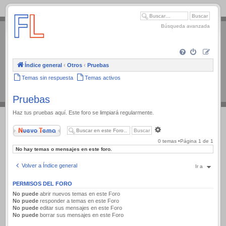
.
Búsqueda avanzada
Índice general
‹
Otros
‹
Pruebas
Temas sin respuesta
Temas activos
Pruebas
Haz tus pruebas aquí. Este foro se limpiará regularmente.
Nuevo Tema
Búsqueda
avanzada
0 temas •Página
1
de
1
No hay temas o mensajes en este foro.
Volver a Índice general
Ir a
PERMISOS DEL FORO
No puede
abrir nuevos temas en este Foro
No puede
responder a temas en este Foro
No puede
editar sus mensajes en este Foro
No puede
borrar sus mensajes en este Foro