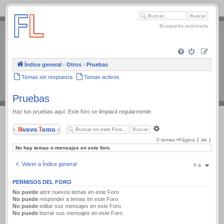
.
Búsqueda avanzada
Índice general
‹
Otros
‹
Pruebas
Temas sin respuesta
Temas activos
Pruebas
Haz tus pruebas aquí. Este foro se limpiará regularmente.
Nuevo Tema
Búsqueda
avanzada
0 temas •Página
1
de
1
No hay temas o mensajes en este foro.
Volver a Índice general
Ir a
PERMISOS DEL FORO
No puede
abrir nuevos temas en este Foro
No puede
responder a temas en este Foro
No puede
editar sus mensajes en este Foro
No puede
borrar sus mensajes en este Foro