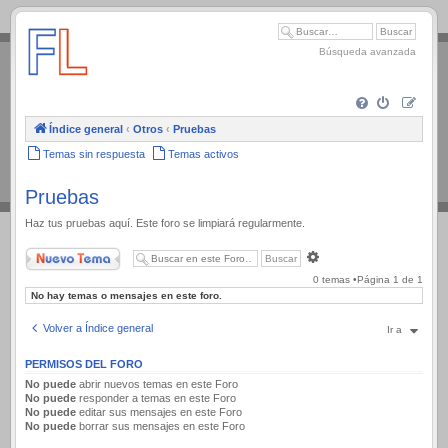
.
Búsqueda avanzada
Índice general
‹
Otros
‹
Pruebas
Temas sin respuesta
Temas activos
Pruebas
Haz tus pruebas aquí. Este foro se limpiará regularmente.
Nuevo Tema
Búsqueda
avanzada
0 temas •Página
1
de
1
No hay temas o mensajes en este foro.
Volver a Índice general
Ir a
PERMISOS DEL FORO
No puede
abrir nuevos temas en este Foro
No puede
responder a temas en este Foro
No puede
editar sus mensajes en este Foro
No puede
borrar sus mensajes en este Foro