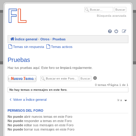
.
Búsqueda avanzada
Índice general
‹
Otros
‹
Pruebas
Temas sin respuesta
Temas activos
Pruebas
Haz tus pruebas aquí. Este foro se limpiará regularmente.
Nuevo Tema
Búsqueda
avanzada
0 temas •Página
1
de
1
No hay temas o mensajes en este foro.
Volver a Índice general
Ir a
PERMISOS DEL FORO
No puede
abrir nuevos temas en este Foro
No puede
responder a temas en este Foro
No puede
editar sus mensajes en este Foro
No puede
borrar sus mensajes en este Foro