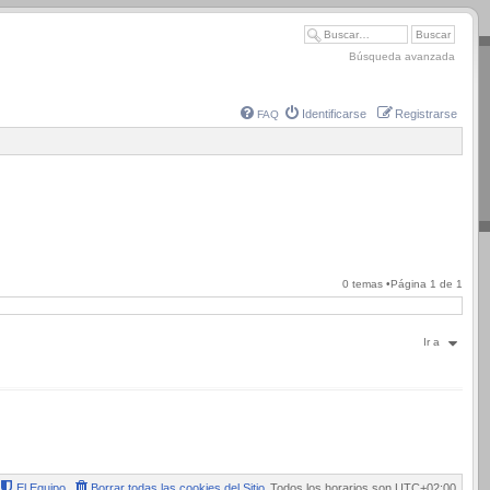
Búsqueda avanzada
Identificarse
Registrarse
FAQ
0 temas •Página
1
de
1
Ir a
El Equipo
Borrar todas las cookies del Sitio
Todos los horarios son
UTC+02:00