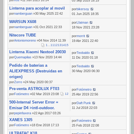
por
xos
»11 Jun 2025 16:14
03 Sep 2025 18:15
Linterna para acoplar al movil
por
bikersoy
por
namberguan
»30 May 2025 22:42
01 Jun 2025 18:35
WARSUN X608
por
Lfatman
por
namberguan
»31 Oct 2021 22:33
18 Nov 2021 23:28
Nitecore TUBE
por
morrit
por
Antoniomoreno
»04 Nov 2014 11:39
19 Abr 2021 22:40
1
…
11
12
13
14
15
Linterna Xiaomi Nextool 20030
por
Teobaldo
por
Quemapilas
»13 Nov 2020 14:44
11 Dic 2020 01:18
Pedido de baterias a
por
Teobaldo
ALIEXPRESS (Destruidas en
30 May 2020 06:30
origen)
por
Zorro
»24 May 2020 00:37
Pre-venta ASTROLUX FT03
por
Fotómetro
por
Fotómetro
»02 Mar 2019 23:08
1
2
25 Abr 2019 22:56
500-Internal Server Error =
por
Daft Punk
Emisar D4 >intl-outdoor.
11 Jul 2018 22:03
por
pepinfaxera
»22 Ago 2017 03:26
XANES 1305
por
Fotómetro
por
Fotómetro
»18 Ene 2018 17:13
25 Feb 2018 22:08
ULTRATAC K18