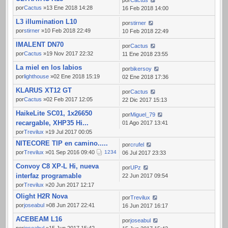
por
Cactus
por
Cactus
»13 Ene 2018 14:28
16 Feb 2018 14:00
L3 illumination L10
por
stirner
por
stirner
»10 Feb 2018 22:49
10 Feb 2018 22:49
IMALENT DN70
por
Cactus
por
Cactus
»19 Nov 2017 22:32
11 Ene 2018 23:55
La miel en los labios
por
bikersoy
por
lighthouse
»02 Ene 2018 15:19
02 Ene 2018 17:36
KLARUS XT12 GT
por
Cactus
por
Cactus
»02 Feb 2017 12:05
22 Dic 2017 15:13
HaikeLite SC01, 1x26650
por
Miguel_79
recargable, XHP35 Hi...
01 Ago 2017 13:41
por
Trevilux
»19 Jul 2017 00:05
NITECORE TIP en camino.....
por
crufel
por
Trevilux
»01 Sep 2016 09:40
1
2
3
4
06 Jul 2017 23:33
Convoy C8 XP-L Hi, nueva
por
UPz
interfaz programable
22 Jun 2017 09:54
por
Trevilux
»20 Jun 2017 12:17
Olight H2R Nova
por
Trevilux
por
joseabul
»08 Jun 2017 22:41
16 Jun 2017 16:17
ACEBEAM L16
por
joseabul