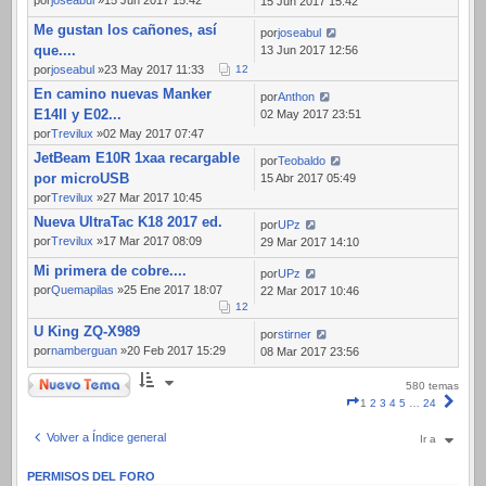
por
joseabul
»15 Jun 2017 15:42
15 Jun 2017 15:42
Me gustan los cañones, así
por
joseabul
que....
13 Jun 2017 12:56
por
joseabul
»23 May 2017 11:33
1
2
En camino nuevas Manker
por
Anthon
E14II y E02...
02 May 2017 23:51
por
Trevilux
»02 May 2017 07:47
JetBeam E10R 1xaa recargable
por
Teobaldo
por microUSB
15 Abr 2017 05:49
por
Trevilux
»27 Mar 2017 10:45
Nueva UltraTac K18 2017 ed.
por
UPz
por
Trevilux
»17 Mar 2017 08:09
29 Mar 2017 14:10
Mi primera de cobre....
por
UPz
por
Quemapilas
»25 Ene 2017 18:07
22 Mar 2017 10:46
1
2
U King ZQ-X989
por
stirner
por
namberguan
»20 Feb 2017 15:29
08 Mar 2017 23:56
Nuevo Tema
580 temas
Página
Sigui
1
2
3
4
5
…
24
1
de
Volver a Índice general
Ir a
24
PERMISOS DEL FORO