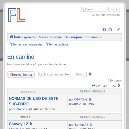
.
Búsqueda avanzada
Índice general
‹
Zona comercial
‹
De compras
‹
En camino
Temas sin respuesta
Temas activos
En camino
Próximos pedidos y/o pendientes de llegar.
Nuevo Tema
Búsqueda
avanzada
580 temas
Página
Sigui
1
2
3
4
5
…
24
1
ÚLTIMO MENSAJE
ANUNCIOS
de
NORMAS DE USO DE ESTE
24
por
XRAYBoY
SUB-FORO
08 Abr 2010 01:07
por
XRAYBoY
»08 Abr 2010 01:07
ÚLTIMO MENSAJE
TEMAS
Convoy L21b
por
Ramiro AS