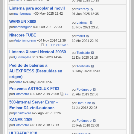
por
xos
»11 Jun 2025 16:14
03 Sep 2025 18:15
Linterna para acoplar al movil
por
bikersoy
por
namberguan
»30 May 2025 22:42
01 Jun 2025 18:35
WARSUN X608
por
Lfatman
por
namberguan
»31 Oct 2021 22:33
18 Nov 2021 23:28
Nitecore TUBE
por
morrit
por
Antoniomoreno
»04 Nov 2014 11:39
19 Abr 2021 22:40
1
…
11
12
13
14
15
Linterna Xiaomi Nextool 20030
por
Teobaldo
por
Quemapilas
»13 Nov 2020 14:44
11 Dic 2020 01:18
Pedido de baterias a
por
Teobaldo
ALIEXPRESS (Destruidas en
30 May 2020 06:30
origen)
por
Zorro
»24 May 2020 00:37
Pre-venta ASTROLUX FT03
por
Fotómetro
por
Fotómetro
»02 Mar 2019 23:08
1
2
25 Abr 2019 22:56
500-Internal Server Error =
por
Daft Punk
Emisar D4 >intl-outdoor.
11 Jul 2018 22:03
por
pepinfaxera
»22 Ago 2017 03:26
XANES 1305
por
Fotómetro
por
Fotómetro
»18 Ene 2018 17:13
25 Feb 2018 22:08
ULTRATAC K18