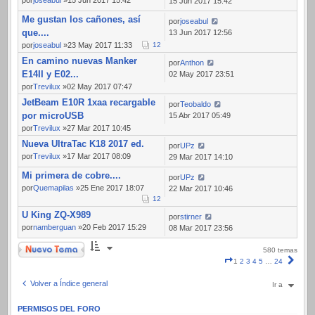
por
joseabul
»15 Jun 2017 15:42
15 Jun 2017 15:42
Me gustan los cañones, así
por
joseabul
que....
13 Jun 2017 12:56
por
joseabul
»23 May 2017 11:33
1
2
En camino nuevas Manker
por
Anthon
E14II y E02...
02 May 2017 23:51
por
Trevilux
»02 May 2017 07:47
JetBeam E10R 1xaa recargable
por
Teobaldo
por microUSB
15 Abr 2017 05:49
por
Trevilux
»27 Mar 2017 10:45
Nueva UltraTac K18 2017 ed.
por
UPz
por
Trevilux
»17 Mar 2017 08:09
29 Mar 2017 14:10
Mi primera de cobre....
por
UPz
por
Quemapilas
»25 Ene 2017 18:07
22 Mar 2017 10:46
1
2
U King ZQ-X989
por
stirner
por
namberguan
»20 Feb 2017 15:29
08 Mar 2017 23:56
Nuevo Tema
580 temas
Página
Sigui
1
2
3
4
5
…
24
1
de
Volver a Índice general
Ir a
24
PERMISOS DEL FORO