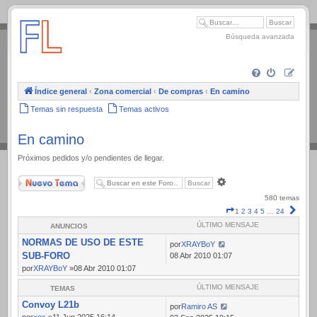
.
Búsqueda avanzada
Índice general
‹
Zona comercial
‹
De compras
‹
En camino
Temas sin respuesta
Temas activos
En camino
Próximos pedidos y/o pendientes de llegar.
Nuevo Tema
Búsqueda
avanzada
580 temas
Página
Sigui
1
2
3
4
5
…
24
1
ÚLTIMO MENSAJE
ANUNCIOS
de
NORMAS DE USO DE ESTE
24
por
XRAYBoY
SUB-FORO
08 Abr 2010 01:07
por
XRAYBoY
»08 Abr 2010 01:07
ÚLTIMO MENSAJE
TEMAS
Convoy L21b
por
Ramiro AS