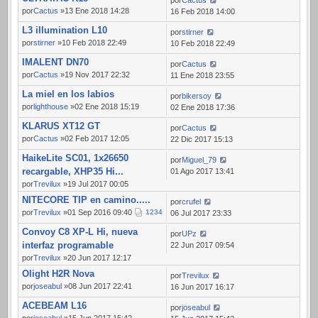
por
Cactus
por
Cactus
»13 Ene 2018 14:28
16 Feb 2018 14:00
L3 illumination L10
por
stirner
por
stirner
»10 Feb 2018 22:49
10 Feb 2018 22:49
IMALENT DN70
por
Cactus
por
Cactus
»19 Nov 2017 22:32
11 Ene 2018 23:55
La miel en los labios
por
bikersoy
por
lighthouse
»02 Ene 2018 15:19
02 Ene 2018 17:36
KLARUS XT12 GT
por
Cactus
por
Cactus
»02 Feb 2017 12:05
22 Dic 2017 15:13
HaikeLite SC01, 1x26650
por
Miguel_79
recargable, XHP35 Hi...
01 Ago 2017 13:41
por
Trevilux
»19 Jul 2017 00:05
NITECORE TIP en camino.....
por
crufel
por
Trevilux
»01 Sep 2016 09:40
1
2
3
4
06 Jul 2017 23:33
Convoy C8 XP-L Hi, nueva
por
UPz
interfaz programable
22 Jun 2017 09:54
por
Trevilux
»20 Jun 2017 12:17
Olight H2R Nova
por
Trevilux
por
joseabul
»08 Jun 2017 22:41
16 Jun 2017 16:17
ACEBEAM L16
por
joseabul