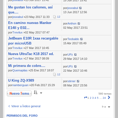
por
joseabul
»15 Jun 2017 15:42
15 Jun 2017 15:42
Me gustan los cañones, así
por
joseabul
que....
13 Jun 2017 12:56
por
joseabul
»23 May 2017 11:33
1
2
En camino nuevas Manker
por
Anthon
E14II y E02...
02 May 2017 23:51
por
Trevilux
»02 May 2017 07:47
JetBeam E10R 1xaa recargable
por
Teobaldo
por microUSB
15 Abr 2017 05:49
por
Trevilux
»27 Mar 2017 10:45
Nueva UltraTac K18 2017 ed.
por
UPz
por
Trevilux
»17 Mar 2017 08:09
29 Mar 2017 14:10
Mi primera de cobre....
por
UPz
por
Quemapilas
»25 Ene 2017 18:07
22 Mar 2017 10:46
1
2
U King ZQ-X989
por
stirner
por
namberguan
»20 Feb 2017 15:29
08 Mar 2017 23:56
Nuevo Tema
580 temas
Página
Sigui
1
2
3
4
5
…
24
1
de
Volver a Índice general
Ir a
24
PERMISOS DEL FORO