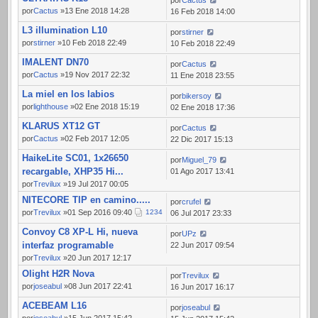
por
Cactus
por
Cactus
»13 Ene 2018 14:28
16 Feb 2018 14:00
L3 illumination L10
por
stirner
por
stirner
»10 Feb 2018 22:49
10 Feb 2018 22:49
IMALENT DN70
por
Cactus
por
Cactus
»19 Nov 2017 22:32
11 Ene 2018 23:55
La miel en los labios
por
bikersoy
por
lighthouse
»02 Ene 2018 15:19
02 Ene 2018 17:36
KLARUS XT12 GT
por
Cactus
por
Cactus
»02 Feb 2017 12:05
22 Dic 2017 15:13
HaikeLite SC01, 1x26650
por
Miguel_79
recargable, XHP35 Hi...
01 Ago 2017 13:41
por
Trevilux
»19 Jul 2017 00:05
NITECORE TIP en camino.....
por
crufel
por
Trevilux
»01 Sep 2016 09:40
1
2
3
4
06 Jul 2017 23:33
Convoy C8 XP-L Hi, nueva
por
UPz
interfaz programable
22 Jun 2017 09:54
por
Trevilux
»20 Jun 2017 12:17
Olight H2R Nova
por
Trevilux
por
joseabul
»08 Jun 2017 22:41
16 Jun 2017 16:17
ACEBEAM L16
por
joseabul