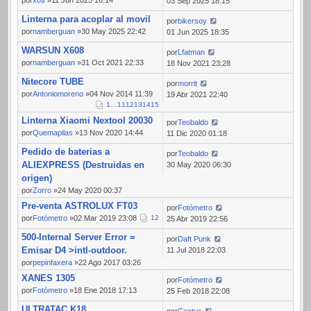
por
xos
»11 Jun 2025 16:14
03 Sep 2025 18:15
Linterna para acoplar al movil
por
bikersoy
por
namberguan
»30 May 2025 22:42
01 Jun 2025 18:35
WARSUN X608
por
Lfatman
por
namberguan
»31 Oct 2021 22:33
18 Nov 2021 23:28
Nitecore TUBE
por
morrit
por
Antoniomoreno
»04 Nov 2014 11:39
19 Abr 2021 22:40
1
…
11
12
13
14
15
Linterna Xiaomi Nextool 20030
por
Teobaldo
por
Quemapilas
»13 Nov 2020 14:44
11 Dic 2020 01:18
Pedido de baterias a
por
Teobaldo
ALIEXPRESS (Destruidas en
30 May 2020 06:30
origen)
por
Zorro
»24 May 2020 00:37
Pre-venta ASTROLUX FT03
por
Fotómetro
por
Fotómetro
»02 Mar 2019 23:08
1
2
25 Abr 2019 22:56
500-Internal Server Error =
por
Daft Punk
Emisar D4 >intl-outdoor.
11 Jul 2018 22:03
por
pepinfaxera
»22 Ago 2017 03:26
XANES 1305
por
Fotómetro
por
Fotómetro
»18 Ene 2018 17:13
25 Feb 2018 22:08
ULTRATAC K18