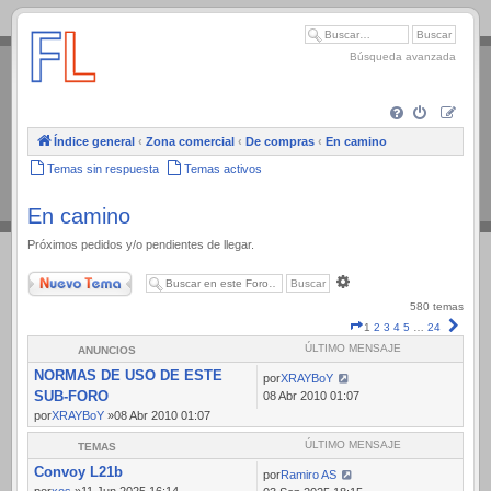
.
Búsqueda avanzada
Índice general
‹
Zona comercial
‹
De compras
‹
En camino
Temas sin respuesta
Temas activos
En camino
Próximos pedidos y/o pendientes de llegar.
Nuevo Tema
Búsqueda
avanzada
580 temas
Página
Sigui
1
2
3
4
5
…
24
1
ÚLTIMO MENSAJE
ANUNCIOS
de
NORMAS DE USO DE ESTE
24
por
XRAYBoY
SUB-FORO
08 Abr 2010 01:07
por
XRAYBoY
»08 Abr 2010 01:07
ÚLTIMO MENSAJE
TEMAS
Convoy L21b
por
Ramiro AS