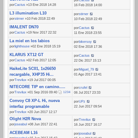
por
Cactus
por
Cactus
»13 Ene 2018 14:28
16 Feb 2018 14:00
L3 illumination L10
por
stirner
por
stirner
»10 Feb 2018 22:49
10 Feb 2018 22:49
IMALENT DN70
por
Cactus
por
Cactus
»19 Nov 2017 22:32
11 Ene 2018 23:55
La miel en los labios
por
bikersoy
por
lighthouse
»02 Ene 2018 15:19
02 Ene 2018 17:36
KLARUS XT12 GT
por
Cactus
por
Cactus
»02 Feb 2017 12:05
22 Dic 2017 15:13
HaikeLite SC01, 1x26650
por
Miguel_79
recargable, XHP35 Hi...
01 Ago 2017 13:41
por
Trevilux
»19 Jul 2017 00:05
NITECORE TIP en camino.....
por
crufel
por
Trevilux
»01 Sep 2016 09:40
1
2
3
4
06 Jul 2017 23:33
Convoy C8 XP-L Hi, nueva
por
UPz
interfaz programable
22 Jun 2017 09:54
por
Trevilux
»20 Jun 2017 12:17
Olight H2R Nova
por
Trevilux
por
joseabul
»08 Jun 2017 22:41
16 Jun 2017 16:17
ACEBEAM L16
por
joseabul