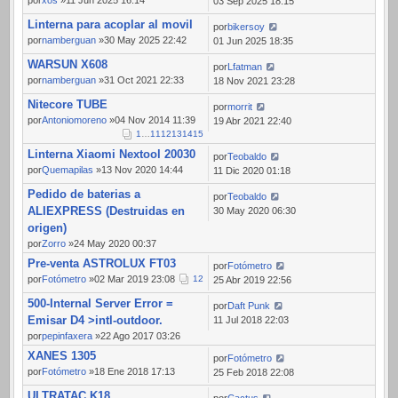
por
xos
»11 Jun 2025 16:14
03 Sep 2025 18:15
Linterna para acoplar al movil
por
bikersoy
por
namberguan
»30 May 2025 22:42
01 Jun 2025 18:35
WARSUN X608
por
Lfatman
por
namberguan
»31 Oct 2021 22:33
18 Nov 2021 23:28
Nitecore TUBE
por
morrit
por
Antoniomoreno
»04 Nov 2014 11:39
19 Abr 2021 22:40
1
…
11
12
13
14
15
Linterna Xiaomi Nextool 20030
por
Teobaldo
por
Quemapilas
»13 Nov 2020 14:44
11 Dic 2020 01:18
Pedido de baterias a
por
Teobaldo
ALIEXPRESS (Destruidas en
30 May 2020 06:30
origen)
por
Zorro
»24 May 2020 00:37
Pre-venta ASTROLUX FT03
por
Fotómetro
por
Fotómetro
»02 Mar 2019 23:08
1
2
25 Abr 2019 22:56
500-Internal Server Error =
por
Daft Punk
Emisar D4 >intl-outdoor.
11 Jul 2018 22:03
por
pepinfaxera
»22 Ago 2017 03:26
XANES 1305
por
Fotómetro
por
Fotómetro
»18 Ene 2018 17:13
25 Feb 2018 22:08
ULTRATAC K18