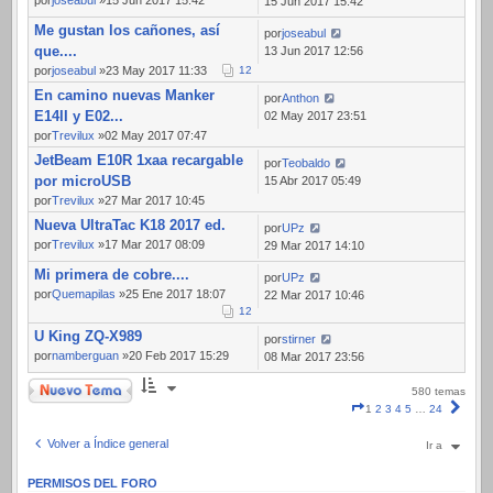
por
joseabul
»15 Jun 2017 15:42
15 Jun 2017 15:42
Me gustan los cañones, así
por
joseabul
que....
13 Jun 2017 12:56
por
joseabul
»23 May 2017 11:33
1
2
En camino nuevas Manker
por
Anthon
E14II y E02...
02 May 2017 23:51
por
Trevilux
»02 May 2017 07:47
JetBeam E10R 1xaa recargable
por
Teobaldo
por microUSB
15 Abr 2017 05:49
por
Trevilux
»27 Mar 2017 10:45
Nueva UltraTac K18 2017 ed.
por
UPz
por
Trevilux
»17 Mar 2017 08:09
29 Mar 2017 14:10
Mi primera de cobre....
por
UPz
por
Quemapilas
»25 Ene 2017 18:07
22 Mar 2017 10:46
1
2
U King ZQ-X989
por
stirner
por
namberguan
»20 Feb 2017 15:29
08 Mar 2017 23:56
Nuevo Tema
580 temas
Página
Sigui
1
2
3
4
5
…
24
1
de
Volver a Índice general
Ir a
24
PERMISOS DEL FORO