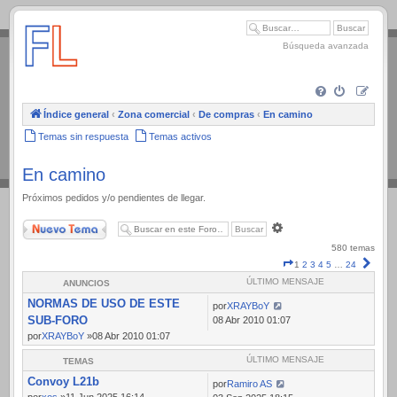
.
Búsqueda avanzada
Índice general
‹
Zona comercial
‹
De compras
‹
En camino
Temas sin respuesta
Temas activos
En camino
Próximos pedidos y/o pendientes de llegar.
Nuevo Tema
Búsqueda
avanzada
580 temas
Página
Sigui
1
2
3
4
5
…
24
1
ÚLTIMO MENSAJE
ANUNCIOS
de
NORMAS DE USO DE ESTE
24
por
XRAYBoY
SUB-FORO
08 Abr 2010 01:07
por
XRAYBoY
»08 Abr 2010 01:07
ÚLTIMO MENSAJE
TEMAS
Convoy L21b
por
Ramiro AS