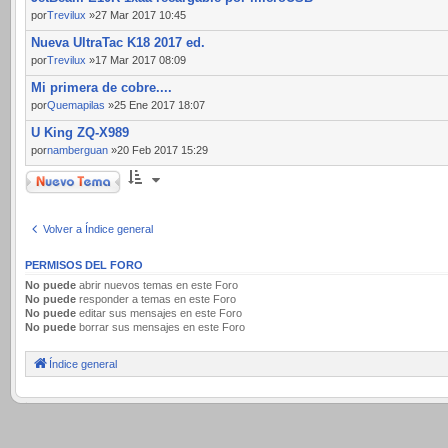
por
Trevilux
»27 Mar 2017 10:45
Nueva UltraTac K18 2017 ed.
por
Trevilux
»17 Mar 2017 08:09
Mi primera de cobre....
por
Quemapilas
»25 Ene 2017 18:07
U King ZQ-X989
por
namberguan
»20 Feb 2017 15:29
Nuevo Tema
Volver a Índice general
PERMISOS DEL FORO
No puede
abrir nuevos temas en este Foro
No puede
responder a temas en este Foro
No puede
editar sus mensajes en este Foro
No puede
borrar sus mensajes en este Foro
Índice general
.