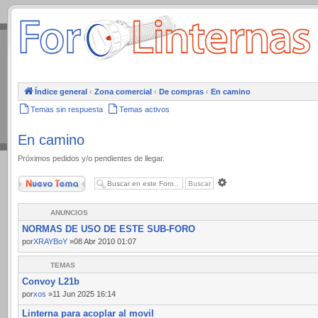
.
Índice general
‹
Zona comercial
‹
De compras
‹
En camino
Temas sin respuesta
Temas activos
En camino
Próximos pedidos y/o pendientes de llegar.
Nuevo Tema
Búsqueda
avanzada
ANUNCIOS
NORMAS DE USO DE ESTE SUB-FORO
por
XRAYBoY
»08 Abr 2010 01:07
TEMAS
Convoy L21b
por
xos
»11 Jun 2025 16:14
Linterna para acoplar al movil