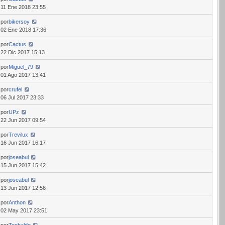
11 Ene 2018 23:55
por
bikersoy
02 Ene 2018 17:36
por
Cactus
22 Dic 2017 15:13
por
Miguel_79
01 Ago 2017 13:41
por
crufel
06 Jul 2017 23:33
por
UPz
22 Jun 2017 09:54
por
Trevilux
16 Jun 2017 16:17
por
joseabul
15 Jun 2017 15:42
por
joseabul
13 Jun 2017 12:56
por
Anthon
02 May 2017 23:51
por
Teobaldo