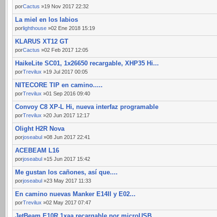
por
Cactus
»19 Nov 2017 22:32
La miel en los labios
por
lighthouse
»02 Ene 2018 15:19
KLARUS XT12 GT
por
Cactus
»02 Feb 2017 12:05
HaikeLite SC01, 1x26650 recargable, XHP35 Hi...
por
Trevilux
»19 Jul 2017 00:05
NITECORE TIP en camino.....
por
Trevilux
»01 Sep 2016 09:40
Convoy C8 XP-L Hi, nueva interfaz programable
por
Trevilux
»20 Jun 2017 12:17
Olight H2R Nova
por
joseabul
»08 Jun 2017 22:41
ACEBEAM L16
por
joseabul
»15 Jun 2017 15:42
Me gustan los cañones, así que....
por
joseabul
»23 May 2017 11:33
En camino nuevas Manker E14II y E02...
por
Trevilux
»02 May 2017 07:47
JetBeam E10R 1xaa recargable por microUSB