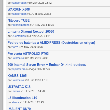
por
namberguan
»30 May 2025 22:42
WARSUN X608
por
namberguan
»31 Oct 2021 22:33
Nitecore TUBE
por
Antoniomoreno
»04 Nov 2014 11:39
Linterna Xiaomi Nextool 20030
por
Quemapilas
»13 Nov 2020 14:44
Pedido de baterias a ALIEXPRESS (Destruidas en origen)
por
Zorro
»24 May 2020 00:37
Pre-venta ASTROLUX FT03
por
Fotómetro
»02 Mar 2019 23:08
500-Internal Server Error = Emisar D4 >intl-outdoor.
por
pepinfaxera
»22 Ago 2017 03:26
XANES 1305
por
Fotómetro
»18 Ene 2018 17:13
ULTRATAC K18
por
Cactus
»13 Ene 2018 14:28
L3 illumination L10
por
stirner
»10 Feb 2018 22:49
IMALENT DN70