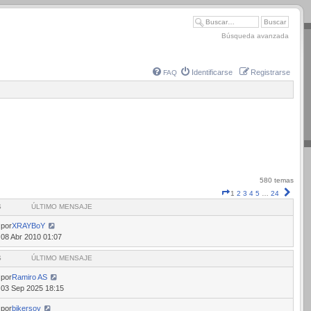
Búsqueda avanzada
Identificarse
Registrarse
FAQ
580 temas
Página
Sigui
1
2
3
4
5
…
24
1
S
ÚLTIMO MENSAJE
de
24
por
XRAYBoY
08 Abr 2010 01:07
S
ÚLTIMO MENSAJE
por
Ramiro AS
03 Sep 2025 18:15
por
bikersoy