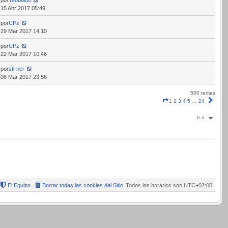
15 Abr 2017 05:49
por
UPz
29 Mar 2017 14:10
por
UPz
22 Mar 2017 10:46
por
stirner
08 Mar 2017 23:56
580 temas
Página
Sigui
1
2
3
4
5
…
24
1
de
Ir a
24
El Equipo
Borrar todas las cookies del Sitio
Todos los horarios son
UTC+02:00