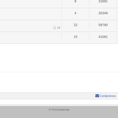
8
31691
4
26349
22
59790
1
2
15
41081
Contáctenos
© ForoLinternas