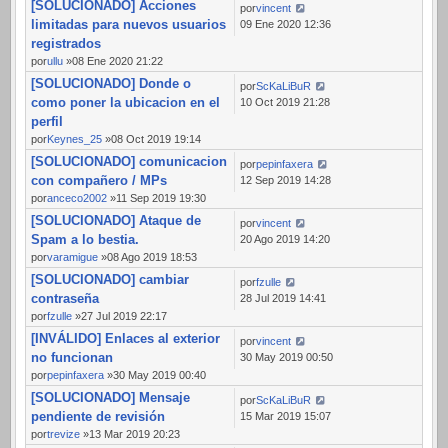
[SOLUCIONADO] Acciones
por
vincent
limitadas para nuevos usuarios
09 Ene 2020 12:36
registrados
por
ullu
»08 Ene 2020 21:22
[SOLUCIONADO] Donde o
por
ScKaLiBuR
como poner la ubicacion en el
10 Oct 2019 21:28
perfil
por
Keynes_25
»08 Oct 2019 19:14
[SOLUCIONADO] comunicacion
por
pepinfaxera
con compañero / MPs
12 Sep 2019 14:28
por
anceco2002
»11 Sep 2019 19:30
[SOLUCIONADO] Ataque de
por
vincent
Spam a lo bestia.
20 Ago 2019 14:20
por
varamigue
»08 Ago 2019 18:53
[SOLUCIONADO] cambiar
por
fzulle
contraseña
28 Jul 2019 14:41
por
fzulle
»27 Jul 2019 22:17
[INVÁLIDO] Enlaces al exterior
por
vincent
no funcionan
30 May 2019 00:50
por
pepinfaxera
»30 May 2019 00:40
[SOLUCIONADO] Mensaje
por
ScKaLiBuR
pendiente de revisión
15 Mar 2019 15:07
por
trevize
»13 Mar 2019 20:23