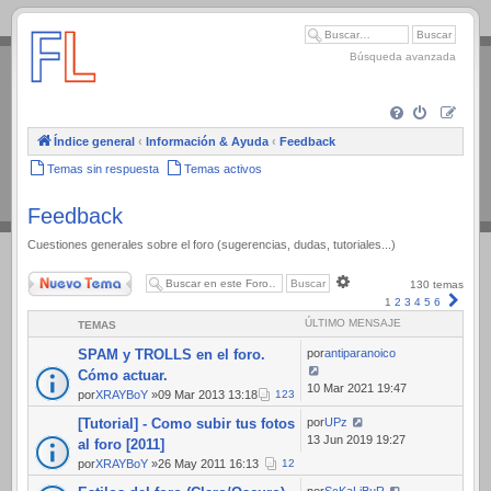
.
Búsqueda avanzada
Índice general
‹
Información & Ayuda
‹
Feedback
Temas sin respuesta
Temas activos
Feedback
Cuestiones generales sobre el foro (sugerencias, dudas, tutoriales...)
Nuevo Tema
Búsqueda
130 temas
avanzada
Sigui
1
2
3
4
5
6
ÚLTIMO MENSAJE
TEMAS
SPAM y TROLLS en el foro.
por
antiparanoico
Cómo actuar.
10 Mar 2021 19:47
por
XRAYBoY
»09 Mar 2013 13:18
1
2
3
[Tutorial] - Como subir tus fotos
por
UPz
13 Jun 2019 19:27
al foro [2011]
por
XRAYBoY
»26 May 2011 16:13
1
2
por
ScKaLiBuR