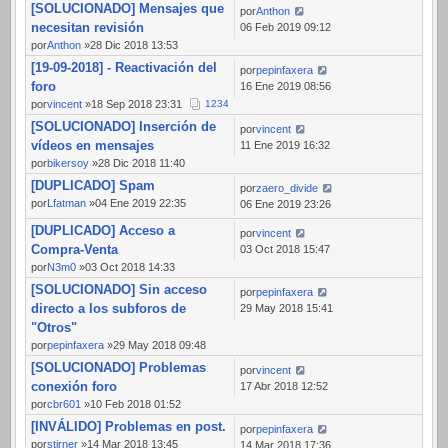
[SOLUCIONADO] Mensajes que
por
Anthon
necesitan revisión
06 Feb 2019 09:12
por
Anthon
»28 Dic 2018 13:53
[19-09-2018] - Reactivación del
por
pepinfaxera
foro
16 Ene 2019 08:56
por
vincent
»18 Sep 2018 23:31
1
2
3
4
[SOLUCIONADO] Inserción de
por
vincent
vídeos en mensajes
11 Ene 2019 16:32
por
bikersoy
»28 Dic 2018 11:40
[DUPLICADO] Spam
por
zaero_divide
por
Lfatman
»04 Ene 2019 22:35
06 Ene 2019 23:26
[DUPLICADO] Acceso a
por
vincent
Compra-Venta
03 Oct 2018 15:47
por
N3m0
»03 Oct 2018 14:33
[SOLUCIONADO] Sin acceso
por
pepinfaxera
directo a los subforos de
29 May 2018 15:41
"Otros"
por
pepinfaxera
»29 May 2018 09:48
[SOLUCIONADO] Problemas
por
vincent
conexión foro
17 Abr 2018 12:52
por
cbr601
»10 Feb 2018 01:52
[INVÁLIDO] Problemas en post.
por
pepinfaxera
por
stirner
»14 Mar 2018 13:45
14 Mar 2018 17:36