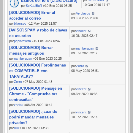
Estilos del foro (Claro/Oscuro)
10 Oct 2016 17:47
por
ScKaLiBuR
»10 Ene 2010 05:25
[SOLUCIONADO] Error al
por
Verdiayos
acceder al correo
03 Jun 2025 20:06
por
bikersoy
»12 May 2025 21:57
[AVISO] SPAM y robo de claves
por
vincent
de usuarios
16 Dic 2023 02:47
por
pepinfaxera
»15 Ene 2023 18:47
[SOLUCIONADO] Borrar
por
namberguan
mensajes antiguos
09 Ene 2023 22:50
por
namberguan
»09 Ene 2023 20:25
[SOLUCIONADO] Forolinternas
por
Zorro
es COMPATIBLE con
08 May 2020 08:51
TAPATALK??
por
Zorro
»07 May 2020 01:43
[SOLUCIONADO] Mensaje en
por
vincent
Chrome - "Comprueba tus
09 Abr 2020 10:35
contraseñas"
por
zodiak
»08 Abr 2020 10:44
[SOLUCIONADO] ¿cuando
por
vincent
podré mandar mensajes
10 Ene 2020 15:09
privados?
por
ullu
»10 Ene 2020 13:38