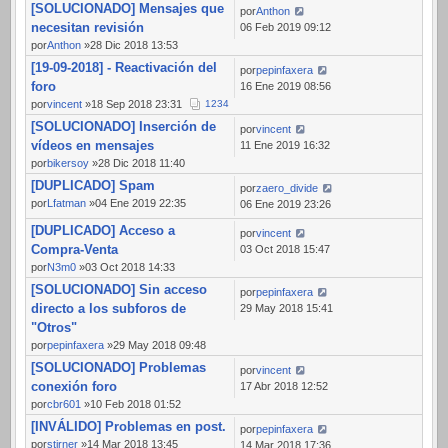
[SOLUCIONADO] Mensajes que
por
Anthon
necesitan revisión
06 Feb 2019 09:12
por
Anthon
»28 Dic 2018 13:53
[19-09-2018] - Reactivación del
por
pepinfaxera
foro
16 Ene 2019 08:56
por
vincent
»18 Sep 2018 23:31
1
2
3
4
[SOLUCIONADO] Inserción de
por
vincent
vídeos en mensajes
11 Ene 2019 16:32
por
bikersoy
»28 Dic 2018 11:40
[DUPLICADO] Spam
por
zaero_divide
por
Lfatman
»04 Ene 2019 22:35
06 Ene 2019 23:26
[DUPLICADO] Acceso a
por
vincent
Compra-Venta
03 Oct 2018 15:47
por
N3m0
»03 Oct 2018 14:33
[SOLUCIONADO] Sin acceso
por
pepinfaxera
directo a los subforos de
29 May 2018 15:41
"Otros"
por
pepinfaxera
»29 May 2018 09:48
[SOLUCIONADO] Problemas
por
vincent
conexión foro
17 Abr 2018 12:52
por
cbr601
»10 Feb 2018 01:52
[INVÁLIDO] Problemas en post.
por
pepinfaxera
por
stirner
»14 Mar 2018 13:45
14 Mar 2018 17:36