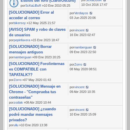
Estilos del foro (Claro/Oscuro)
10 Oct 2016 17:47
por
ScKaLiBuR
»10 Ene 2010 05:25
[SOLUCIONADO] Error al
por
Verdiayos
acceder al correo
03 Jun 2025 20:06
por
bikersoy
»12 May 2025 21:57
[AVISO] SPAM y robo de claves
por
vincent
de usuarios
16 Dic 2023 02:47
por
pepinfaxera
»15 Ene 2023 18:47
[SOLUCIONADO] Borrar
por
namberguan
mensajes antiguos
09 Ene 2023 22:50
por
namberguan
»09 Ene 2023 20:25
[SOLUCIONADO] Forolinternas
por
Zorro
es COMPATIBLE con
08 May 2020 08:51
TAPATALK??
por
Zorro
»07 May 2020 01:43
[SOLUCIONADO] Mensaje en
por
vincent
Chrome - "Comprueba tus
09 Abr 2020 10:35
contraseñas"
por
zodiak
»08 Abr 2020 10:44
[SOLUCIONADO] ¿cuando
por
vincent
podré mandar mensajes
10 Ene 2020 15:09
privados?
por
ullu
»10 Ene 2020 13:38