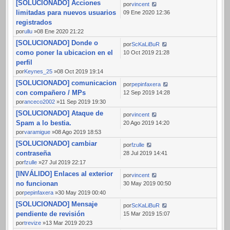
[SOLUCIONADO] Acciones
por
vincent
limitadas para nuevos usuarios
09 Ene 2020 12:36
registrados
por
ullu
»08 Ene 2020 21:22
[SOLUCIONADO] Donde o
por
ScKaLiBuR
como poner la ubicacion en el
10 Oct 2019 21:28
perfil
por
Keynes_25
»08 Oct 2019 19:14
[SOLUCIONADO] comunicacion
por
pepinfaxera
con compañero / MPs
12 Sep 2019 14:28
por
anceco2002
»11 Sep 2019 19:30
[SOLUCIONADO] Ataque de
por
vincent
Spam a lo bestia.
20 Ago 2019 14:20
por
varamigue
»08 Ago 2019 18:53
[SOLUCIONADO] cambiar
por
fzulle
contraseña
28 Jul 2019 14:41
por
fzulle
»27 Jul 2019 22:17
[INVÁLIDO] Enlaces al exterior
por
vincent
no funcionan
30 May 2019 00:50
por
pepinfaxera
»30 May 2019 00:40
[SOLUCIONADO] Mensaje
por
ScKaLiBuR
pendiente de revisión
15 Mar 2019 15:07
por
trevize
»13 Mar 2019 20:23