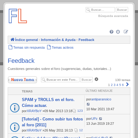
.
Búsqueda avanzada
Índice general
‹
Información & Ayuda
‹
Feedback
Temas sin respuesta
Temas activos
Feedback
Cuestiones generales sobre el foro (sugerencias, dudas, tutoriales...)
Nuevo Tema
Búsqueda
130 temas
avanzada
Sigui
1
2
3
4
5
6
ÚLTIMO MENSAJE
TEMAS
SPAM y TROLLS en el foro.
por
antiparanoico
Cómo actuar.
10 Mar 2021 19:47
por
XRAYBoY
»09 Mar 2013 13:18
1
2
3
[Tutorial] - Como subir tus fotos
por
UPz
13 Jun 2019 19:27
al foro [2011]
por
XRAYBoY
»26 May 2011 16:13
1
2
por
ScKaLiBuR