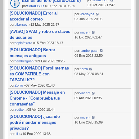
Estilos del foro (Claro/Oscuro)
10 Oct 2016 17:47
por
ScKaLiBuR
»10 Ene 2010 05:25
[SOLUCIONADO] Error al
por
Verdiayos
acceder al correo
03 Jun 2025 20:06
por
bikersoy
»12 May 2025 21:57
[AVISO] SPAM y robo de claves
por
vincent
de usuarios
16 Dic 2023 02:47
por
pepinfaxera
»15 Ene 2023 18:47
[SOLUCIONADO] Borrar
por
namberguan
mensajes antiguos
09 Ene 2023 22:50
por
namberguan
»09 Ene 2023 20:25
[SOLUCIONADO] Forolinternas
por
Zorro
es COMPATIBLE con
08 May 2020 08:51
TAPATALK??
por
Zorro
»07 May 2020 01:43
[SOLUCIONADO] Mensaje en
por
vincent
Chrome - "Comprueba tus
09 Abr 2020 10:35
contraseñas"
por
zodiak
»08 Abr 2020 10:44
[SOLUCIONADO] ¿cuando
por
vincent
podré mandar mensajes
10 Ene 2020 15:09
privados?
por
ullu
»10 Ene 2020 13:38