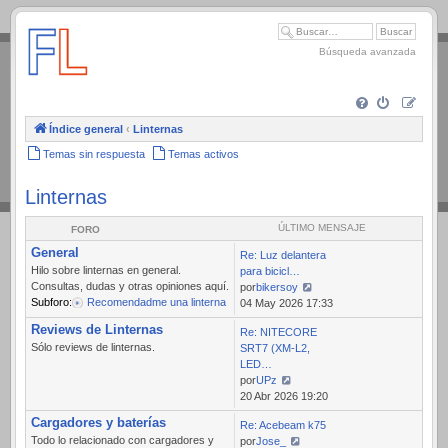
.
Búsqueda avanzada
Índice general
‹
Linternas
Temas sin respuesta
Temas activos
Linternas
ÚLTIMO MENSAJE
FORO
General
Re: Luz delantera
Hilo sobre linternas en general.
para bicicl…
Consultas, dudas y otras opiniones aquí.
por
bikersoy
Subforo:
Recomendadme una linterna
Ver
04 May 2026 17:33
último
Reviews de Linternas
Re: NITECORE
mensaje
Sólo reviews de linternas.
SRT7 (XM-L2,
LED…
por
UPz
Ver
20 Abr 2026 19:20
último
Cargadores y baterías
Re: Acebeam k75
mensaje
Todo lo relacionado con cargadores y
por
Jose_