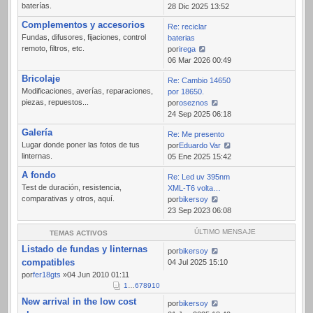
baterías.
Ver
28 Dic 2025 13:52
último
Complementos y accesorios
Re: reciclar
mensaje
Fundas, difusores, fijaciones, control
baterias
remoto, filtros, etc.
por
irega
Ver
06 Mar 2026 00:49
último
Bricolaje
Re: Cambio 14650
mensaje
Modificaciones, averías, reparaciones,
por 18650.
piezas, repuestos...
por
oseznos
Ver
24 Sep 2025 06:18
último
Galería
Re: Me presento
mensaje
Lugar donde poner las fotos de tus
por
Eduardo Var
linternas.
Ver
05 Ene 2025 15:42
último
A fondo
Re: Led uv 395nm
mensaje
Test de duración, resistencia,
XML-T6 volta…
comparativas y otros, aquí.
por
bikersoy
Ver
23 Sep 2023 06:08
último
mensaje
ÚLTIMO MENSAJE
TEMAS ACTIVOS
Listado de fundas y linternas
por
bikersoy
compatibles
04 Jul 2025 15:10
por
fer18gts
»04 Jun 2010 01:11
1
…
6
7
8
9
10
New arrival in the low cost
por
bikersoy