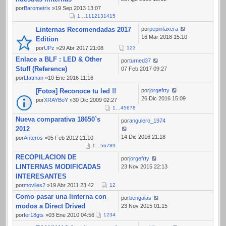
por
Barometrix
»19 Sep 2013 13:07
1
…
11
12
13
14
15
Linternas Recomendadas 2017
por
pepinfaxera
16 Mar 2018 15:10
Edition
por
UPz
»29 Abr 2017 21:08
1
2
3
Enlace a BLF : LED & Other
por
turned37
Stuff (Reference)
07 Feb 2017 09:27
por
Lfatman
»10 Ene 2016 11:16
[Fotos] Reconoce tu led !!
por
jorgefrty
26 Dic 2016 15:09
por
XRAYBoY
»30 Dic 2009 02:27
1
…
4
5
6
7
8
Nueva comparativa 18650`s
por
angulero_1974
2012
14 Dic 2016 21:18
por
Anteros
»05 Feb 2012 21:10
1
…
5
6
7
8
9
RECOPILACION DE
por
jorgefrty
LINTERNAS MODIFICADAS
23 Nov 2015 22:13
INTERESANTES
por
moviles2
»19 Abr 2011 23:42
1
2
Como pasar una linterna con
por
bengalas
modos a Direct Drived
23 Nov 2015 01:15
por
fer18gts
»03 Ene 2010 04:56
1
2
3
4