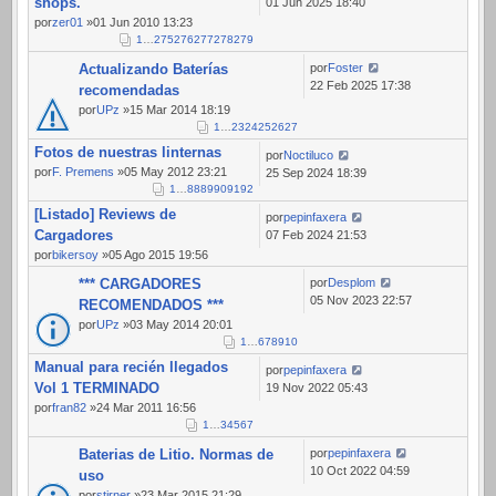
shops.
01 Jun 2025 18:40
por
zer01
»01 Jun 2010 13:23
1
…
275
276
277
278
279
Actualizando Baterías
por
Foster
22 Feb 2025 17:38
recomendadas
por
UPz
»15 Mar 2014 18:19
1
…
23
24
25
26
27
Fotos de nuestras linternas
por
Noctiluco
por
F. Premens
»05 May 2012 23:21
25 Sep 2024 18:39
1
…
88
89
90
91
92
[Listado] Reviews de
por
pepinfaxera
Cargadores
07 Feb 2024 21:53
por
bikersoy
»05 Ago 2015 19:56
*** CARGADORES
por
Desplom
05 Nov 2023 22:57
RECOMENDADOS ***
por
UPz
»03 May 2014 20:01
1
…
6
7
8
9
10
Manual para recién llegados
por
pepinfaxera
Vol 1 TERMINADO
19 Nov 2022 05:43
por
fran82
»24 Mar 2011 16:56
1
…
3
4
5
6
7
Baterias de Litio. Normas de
por
pepinfaxera
10 Oct 2022 04:59
uso
por
stirner
»23 Mar 2015 21:29