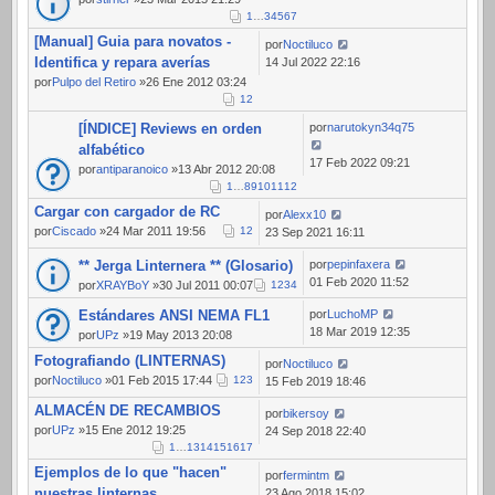
1
…
3
4
5
6
7
[Manual] Guia para novatos -
por
Noctiluco
Identifica y repara averías
14 Jul 2022 22:16
por
Pulpo del Retiro
»26 Ene 2012 03:24
1
2
[ÍNDICE] Reviews en orden
por
narutokyn34q75
alfabético
17 Feb 2022 09:21
por
antiparanoico
»13 Abr 2012 20:08
1
…
8
9
10
11
12
Cargar con cargador de RC
por
Alexx10
por
Ciscado
»24 Mar 2011 19:56
1
2
23 Sep 2021 16:11
** Jerga Linternera ** (Glosario)
por
pepinfaxera
01 Feb 2020 11:52
por
XRAYBoY
»30 Jul 2011 00:07
1
2
3
4
Estándares ANSI NEMA FL1
por
LuchoMP
18 Mar 2019 12:35
por
UPz
»19 May 2013 20:08
Fotografiando (LINTERNAS)
por
Noctiluco
por
Noctiluco
»01 Feb 2015 17:44
1
2
3
15 Feb 2019 18:46
ALMACÉN DE RECAMBIOS
por
bikersoy
por
UPz
»15 Ene 2012 19:25
24 Sep 2018 22:40
1
…
13
14
15
16
17
Ejemplos de lo que "hacen"
por
fermintm
nuestras linternas
23 Ago 2018 15:02