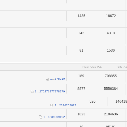
1435
18672
142
4318
81
1536
RESPUESTAS
VISTA
189
708855
1
…
6
7
8
9
10
5577
5556384
1
…
275
276
277
278
279
520
14641
1
…
23
24
25
26
27
1823
2104636
1
…
88
89
90
91
92