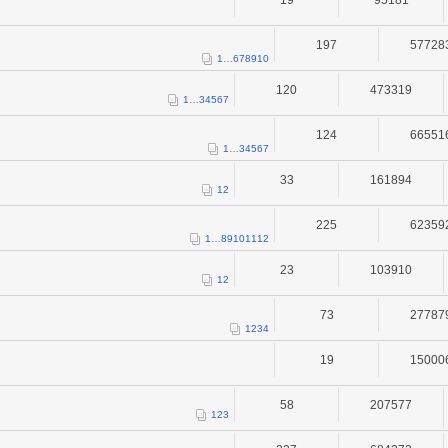
19
95181
197
57728
1
…
6
7
8
9
10
120
473319
1
…
3
4
5
6
7
124
66551
1
…
3
4
5
6
7
33
161894
1
2
225
62359
1
…
8
9
10
11
12
23
103910
1
2
73
27787
1
2
3
4
19
15000
58
207577
1
2
3