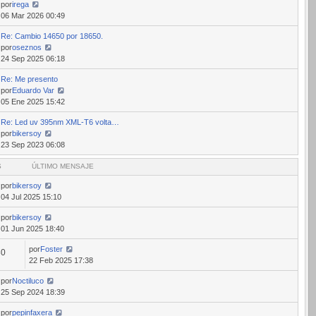
por
irega
Ver
06 Mar 2026 00:49
último
Re: Cambio 14650 por 18650.
mensaje
por
oseznos
Ver
24 Sep 2025 06:18
último
Re: Me presento
mensaje
por
Eduardo Var
Ver
05 Ene 2025 15:42
último
Re: Led uv 395nm XML-T6 volta…
mensaje
por
bikersoy
Ver
23 Sep 2023 06:08
último
S
mensaje
ÚLTIMO MENSAJE
por
bikersoy
04 Jul 2025 15:10
por
bikersoy
01 Jun 2025 18:40
por
Foster
80
22 Feb 2025 17:38
por
Noctiluco
25 Sep 2024 18:39
por
pepinfaxera