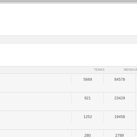
TEMAS
MENSAJ
5669
84578
921
23429
1252
19458
280
2789