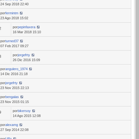
24 Sep 2018 22:40
por
fermintm
23 Ago 2018 15:02
por
pepinfaxera
2
16 Mar 2018 15:10
por
turned37
07 Feb 2017 09:27
por
jorgefrty
3
26 Dic 2016 15:09
por
angulero_1974
14 Dic 2016 21:18
por
jorgefrty
23 Nov 2015 22:13
por
bengalas
23 Nov 2015 01:15
por
bikersoy
9
14 Ago 2015 12:08
por
alexamg
27 Sep 2014 22:08
por
UPz