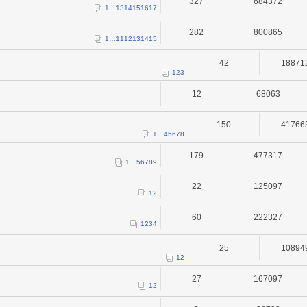
327
684372
1
…
13
14
15
16
17
282
800865
1
…
11
12
13
14
15
42
18871
1
2
3
12
68063
150
41766
1
…
4
5
6
7
8
179
477317
1
…
5
6
7
8
9
22
125097
1
2
60
222327
1
2
3
4
25
10894
1
2
27
167097
1
2