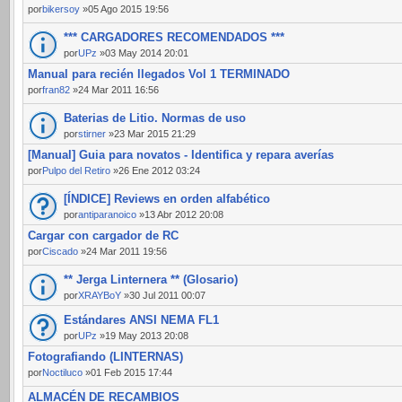
por
bikersoy
»05 Ago 2015 19:56
*** CARGADORES RECOMENDADOS ***
por
UPz
»03 May 2014 20:01
Manual para recién llegados Vol 1 TERMINADO
por
fran82
»24 Mar 2011 16:56
Baterias de Litio. Normas de uso
por
stirner
»23 Mar 2015 21:29
[Manual] Guia para novatos - Identifica y repara averías
por
Pulpo del Retiro
»26 Ene 2012 03:24
[ÍNDICE] Reviews en orden alfabético
por
antiparanoico
»13 Abr 2012 20:08
Cargar con cargador de RC
por
Ciscado
»24 Mar 2011 19:56
** Jerga Linternera ** (Glosario)
por
XRAYBoY
»30 Jul 2011 00:07
Estándares ANSI NEMA FL1
por
UPz
»19 May 2013 20:08
Fotografiando (LINTERNAS)
por
Noctiluco
»01 Feb 2015 17:44
ALMACÉN DE RECAMBIOS