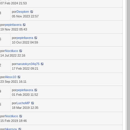
07 Feb 2024 21:53
por
Desplom
3
05 Nov 2023 22:57
por
pepinfaxera
19 Nov 2022 05:43
por
pepinfaxera
6
10 Oct 2022 04:59
por
Noctiluco
14 Jul 2022 22:16
por
narutokyn34q75
2
17 Feb 2022 09:21
por
Alexx10
23 Sep 2021 16:11
por
pepinfaxera
9
01 Feb 2020 11:52
por
LuchoMP
6
18 Mar 2019 12:35
por
Noctiluco
15 Feb 2019 18:46
por
bikersoy