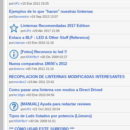
por
UPz
»15 Ene 2012 19:25
Ejemplos de lo que "hacen" nuestras linternas
por
Barometrix
»19 Sep 2013 13:07
Linternas Recomendadas 2017 Edition
por
UPz
»29 Abr 2017 21:08
Enlace a BLF : LED & Other Stuff (Reference)
por
Lfatman
»10 Ene 2016 11:16
[Fotos] Reconoce tu led !!
por
XRAYBoY
»30 Dic 2009 02:27
Nueva comparativa 18650`s 2012
por
Anteros
»05 Feb 2012 21:10
RECOPILACION DE LINTERNAS MODIFICADAS INTERESANTES
por
moviles2
»19 Abr 2011 23:42
Como pasar una linterna con modos a Direct Drived
por
fer18gts
»03 Ene 2010 04:56
[MANUAL] Ayuda para redactar reviews
por
UPz
»21 Oct 2012 20:54
Tipos de Leds listados por potencia (Lúmens)
por
XRAYBoY
»30 Dic 2009 01:51
*** CÓMO USAR ESTE SUBFORO ***