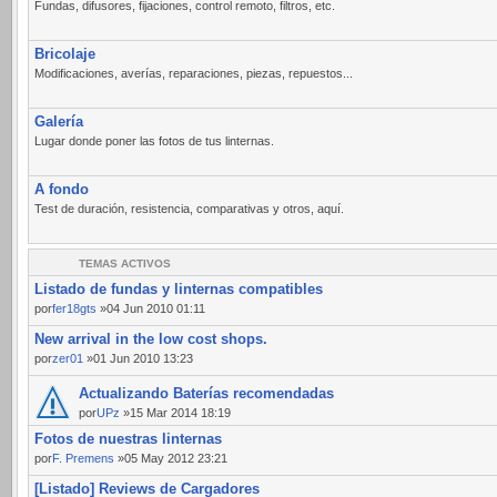
Fundas, difusores, fijaciones, control remoto, filtros, etc.
Bricolaje
Modificaciones, averías, reparaciones, piezas, repuestos...
Galería
Lugar donde poner las fotos de tus linternas.
A fondo
Test de duración, resistencia, comparativas y otros, aquí.
TEMAS ACTIVOS
Listado de fundas y linternas compatibles
por
fer18gts
»04 Jun 2010 01:11
New arrival in the low cost shops.
por
zer01
»01 Jun 2010 13:23
Actualizando Baterías recomendadas
por
UPz
»15 Mar 2014 18:19
Fotos de nuestras linternas
por
F. Premens
»05 May 2012 23:21
[Listado] Reviews de Cargadores