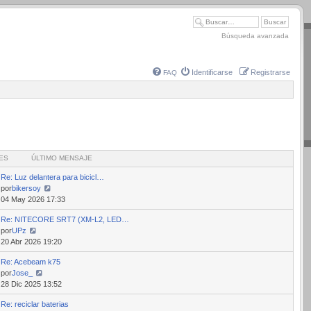
Búsqueda avanzada
Identificarse
Registrarse
FAQ
ES
ÚLTIMO MENSAJE
Re: Luz delantera para bicicl…
por
bikersoy
Ver
04 May 2026 17:33
último
Re: NITECORE SRT7 (XM-L2, LED…
mensaje
por
UPz
Ver
20 Abr 2026 19:20
último
Re: Acebeam k75
mensaje
por
Jose_
Ver
28 Dic 2025 13:52
último
Re: reciclar baterias
mensaje