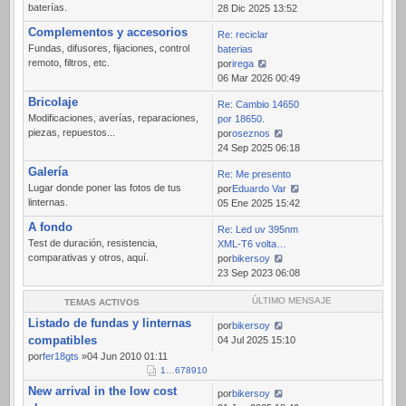
baterías.
Ver
28 Dic 2025 13:52
último
Complementos y accesorios
Re: reciclar
mensaje
Fundas, difusores, fijaciones, control
baterias
remoto, filtros, etc.
por
irega
Ver
06 Mar 2026 00:49
último
Bricolaje
Re: Cambio 14650
mensaje
Modificaciones, averías, reparaciones,
por 18650.
piezas, repuestos...
por
oseznos
Ver
24 Sep 2025 06:18
último
Galería
Re: Me presento
mensaje
Lugar donde poner las fotos de tus
por
Eduardo Var
linternas.
Ver
05 Ene 2025 15:42
último
A fondo
Re: Led uv 395nm
mensaje
Test de duración, resistencia,
XML-T6 volta…
comparativas y otros, aquí.
por
bikersoy
Ver
23 Sep 2023 06:08
último
mensaje
ÚLTIMO MENSAJE
TEMAS ACTIVOS
Listado de fundas y linternas
por
bikersoy
compatibles
04 Jul 2025 15:10
por
fer18gts
»04 Jun 2010 01:11
1
…
6
7
8
9
10
New arrival in the low cost
por
bikersoy