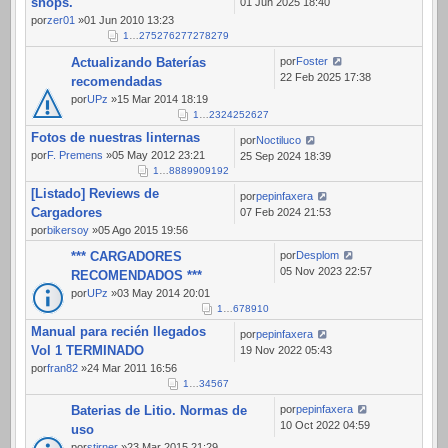
shops.
01 Jun 2025 18:40
por
zer01
»01 Jun 2010 13:23
1
…
275
276
277
278
279
Actualizando Baterías
por
Foster
22 Feb 2025 17:38
recomendadas
por
UPz
»15 Mar 2014 18:19
1
…
23
24
25
26
27
Fotos de nuestras linternas
por
Noctiluco
por
F. Premens
»05 May 2012 23:21
25 Sep 2024 18:39
1
…
88
89
90
91
92
[Listado] Reviews de
por
pepinfaxera
Cargadores
07 Feb 2024 21:53
por
bikersoy
»05 Ago 2015 19:56
*** CARGADORES
por
Desplom
05 Nov 2023 22:57
RECOMENDADOS ***
por
UPz
»03 May 2014 20:01
1
…
6
7
8
9
10
Manual para recién llegados
por
pepinfaxera
Vol 1 TERMINADO
19 Nov 2022 05:43
por
fran82
»24 Mar 2011 16:56
1
…
3
4
5
6
7
Baterias de Litio. Normas de
por
pepinfaxera
10 Oct 2022 04:59
uso
por
stirner
»23 Mar 2015 21:29