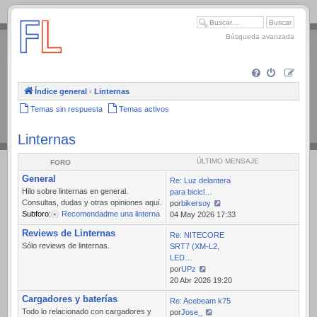
.
Búsqueda avanzada
Índice general
‹
Linternas
Temas sin respuesta
Temas activos
Linternas
ÚLTIMO MENSAJE
FORO
General
Re: Luz delantera
Hilo sobre linternas en general.
para bicicl…
Consultas, dudas y otras opiniones aquí.
por
bikersoy
Subforo:
Recomendadme una linterna
Ver
04 May 2026 17:33
último
Reviews de Linternas
Re: NITECORE
mensaje
Sólo reviews de linternas.
SRT7 (XM-L2,
LED…
por
UPz
Ver
20 Abr 2026 19:20
último
Cargadores y baterías
Re: Acebeam k75
mensaje
Todo lo relacionado con cargadores y
por
Jose_