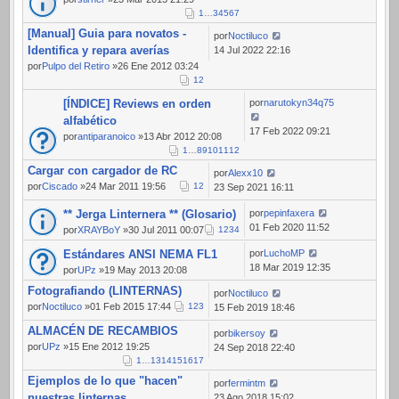
1
…
3
4
5
6
7
[Manual] Guia para novatos -
por
Noctiluco
Identifica y repara averías
14 Jul 2022 22:16
por
Pulpo del Retiro
»26 Ene 2012 03:24
1
2
[ÍNDICE] Reviews en orden
por
narutokyn34q75
alfabético
17 Feb 2022 09:21
por
antiparanoico
»13 Abr 2012 20:08
1
…
8
9
10
11
12
Cargar con cargador de RC
por
Alexx10
por
Ciscado
»24 Mar 2011 19:56
1
2
23 Sep 2021 16:11
** Jerga Linternera ** (Glosario)
por
pepinfaxera
01 Feb 2020 11:52
por
XRAYBoY
»30 Jul 2011 00:07
1
2
3
4
Estándares ANSI NEMA FL1
por
LuchoMP
18 Mar 2019 12:35
por
UPz
»19 May 2013 20:08
Fotografiando (LINTERNAS)
por
Noctiluco
por
Noctiluco
»01 Feb 2015 17:44
1
2
3
15 Feb 2019 18:46
ALMACÉN DE RECAMBIOS
por
bikersoy
por
UPz
»15 Ene 2012 19:25
24 Sep 2018 22:40
1
…
13
14
15
16
17
Ejemplos de lo que "hacen"
por
fermintm
nuestras linternas
23 Ago 2018 15:02