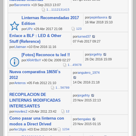
por
Barometrix
»19 Sep 2013 13:07
1
…
11
12
13
14
15
Linternas Recomendadas 2017
por
pepinfaxera
16 Mar 2018 15:10
Edition
por
UPz
»29 Abr 2017 21:08
1
2
3
Enlace a BLF : LED & Other
por
turned37
Stuff (Reference)
07 Feb 2017 09:27
por
Lfatman
»10 Ene 2016 11:16
[Fotos] Reconoce tu led !!
por
jorgefrty
26 Dic 2016 15:09
por
XRAYBoY
»30 Dic 2009 02:27
1
…
4
5
6
7
8
Nueva comparativa 18650`s
por
angulero_1974
2012
14 Dic 2016 21:18
por
Anteros
»05 Feb 2012 21:10
1
…
5
6
7
8
9
RECOPILACION DE
por
jorgefrty
LINTERNAS MODIFICADAS
23 Nov 2015 22:13
INTERESANTES
por
moviles2
»19 Abr 2011 23:42
1
2
Como pasar una linterna con
por
bengalas
modos a Direct Drived
23 Nov 2015 01:15
por
fer18gts
»03 Ene 2010 04:56
1
2
3
4