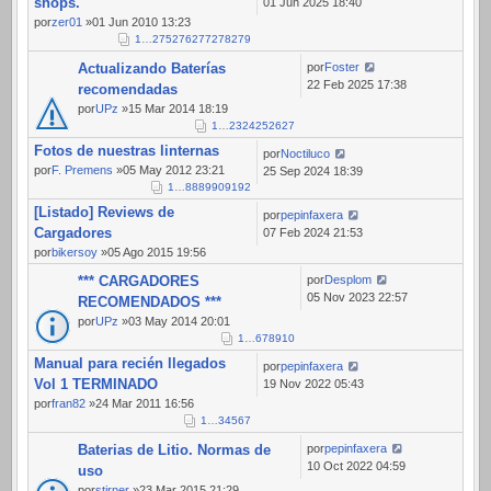
shops.
01 Jun 2025 18:40
por
zer01
»01 Jun 2010 13:23
1
…
275
276
277
278
279
Actualizando Baterías
por
Foster
22 Feb 2025 17:38
recomendadas
por
UPz
»15 Mar 2014 18:19
1
…
23
24
25
26
27
Fotos de nuestras linternas
por
Noctiluco
por
F. Premens
»05 May 2012 23:21
25 Sep 2024 18:39
1
…
88
89
90
91
92
[Listado] Reviews de
por
pepinfaxera
Cargadores
07 Feb 2024 21:53
por
bikersoy
»05 Ago 2015 19:56
*** CARGADORES
por
Desplom
05 Nov 2023 22:57
RECOMENDADOS ***
por
UPz
»03 May 2014 20:01
1
…
6
7
8
9
10
Manual para recién llegados
por
pepinfaxera
Vol 1 TERMINADO
19 Nov 2022 05:43
por
fran82
»24 Mar 2011 16:56
1
…
3
4
5
6
7
Baterias de Litio. Normas de
por
pepinfaxera
10 Oct 2022 04:59
uso
por
stirner
»23 Mar 2015 21:29