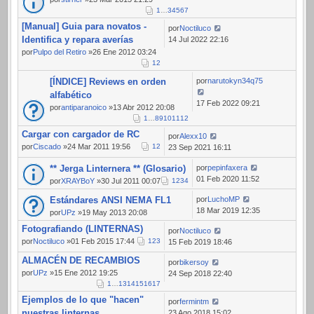
1
…
3
4
5
6
7
[Manual] Guia para novatos -
por
Noctiluco
Identifica y repara averías
14 Jul 2022 22:16
por
Pulpo del Retiro
»26 Ene 2012 03:24
1
2
[ÍNDICE] Reviews en orden
por
narutokyn34q75
alfabético
17 Feb 2022 09:21
por
antiparanoico
»13 Abr 2012 20:08
1
…
8
9
10
11
12
Cargar con cargador de RC
por
Alexx10
por
Ciscado
»24 Mar 2011 19:56
1
2
23 Sep 2021 16:11
** Jerga Linternera ** (Glosario)
por
pepinfaxera
01 Feb 2020 11:52
por
XRAYBoY
»30 Jul 2011 00:07
1
2
3
4
Estándares ANSI NEMA FL1
por
LuchoMP
18 Mar 2019 12:35
por
UPz
»19 May 2013 20:08
Fotografiando (LINTERNAS)
por
Noctiluco
por
Noctiluco
»01 Feb 2015 17:44
1
2
3
15 Feb 2019 18:46
ALMACÉN DE RECAMBIOS
por
bikersoy
por
UPz
»15 Ene 2012 19:25
24 Sep 2018 22:40
1
…
13
14
15
16
17
Ejemplos de lo que "hacen"
por
fermintm
nuestras linternas
23 Ago 2018 15:02