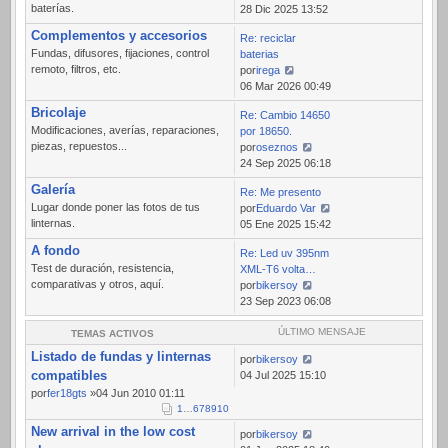
baterías.
Ver
28 Dic 2025 13:52
último
Complementos y accesorios
Re: reciclar
mensaje
Fundas, difusores, fijaciones, control
baterias
remoto, filtros, etc.
por
irega
Ver
06 Mar 2026 00:49
último
Bricolaje
Re: Cambio 14650
mensaje
Modificaciones, averías, reparaciones,
por 18650.
piezas, repuestos...
por
oseznos
Ver
24 Sep 2025 06:18
último
Galería
Re: Me presento
mensaje
Lugar donde poner las fotos de tus
por
Eduardo Var
linternas.
Ver
05 Ene 2025 15:42
último
A fondo
Re: Led uv 395nm
mensaje
Test de duración, resistencia,
XML-T6 volta…
comparativas y otros, aquí.
por
bikersoy
Ver
23 Sep 2023 06:08
último
mensaje
ÚLTIMO MENSAJE
TEMAS ACTIVOS
Listado de fundas y linternas
por
bikersoy
compatibles
04 Jul 2025 15:10
por
fer18gts
»04 Jun 2010 01:11
1
…
6
7
8
9
10
New arrival in the low cost
por
bikersoy