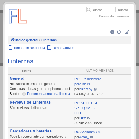
.
Búsqueda avanzada
Índice general
‹
Linternas
Temas sin respuesta
Temas activos
Linternas
ÚLTIMO MENSAJE
FORO
General
Re: Luz delantera
Hilo sobre linternas en general.
para bicicl…
Consultas, dudas y otras opiniones aquí.
por
bikersoy
Subforo:
Recomendadme una linterna
Ver
04 May 2026 17:33
último
Reviews de Linternas
Re: NITECORE
mensaje
Sólo reviews de linternas.
SRT7 (XM-L2,
LED…
por
UPz
Ver
20 Abr 2026 19:20
último
Cargadores y baterías
Re: Acebeam k75
mensaje
Todo lo relacionado con cargadores y
por
Jose_