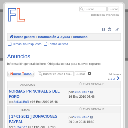
.
Búsqueda avanzada
Índice general
‹
Información & Ayuda
‹
Anuncios
Temas sin respuesta
Temas activos
Anuncios
Información general del foro. Obligada lectura para nuevos registros.
Nuevo Tema
Búsqueda
74 temas
avanzada
Sigui
1
2
3
ÚLTIMO MENSAJE
ANUNCIOS
NORMAS PRINCIPALES DEL
por
ScKaLiBuR
FORO
16 Ene 2010 05:46
por
ScKaLiBuR
»16 Ene 2010 05:46
ÚLTIMO MENSAJE
TEMAS
[ 17-01-2011 ] DONACIONES
por
ScKaLiBuR
PAYPAL
29 Jun 2018 15:30
por
XRAYBoY
»17 Ene 2011 12:48