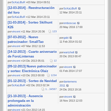
por
ScKaLiBuR
»03 Mar 2014 09:51
[12-03-2014] - Reestructuración
por
ScKaLiBuR
del foro
12 Mar 2014 23:11
por
ScKaLiBuR
»12 Mar 2014 23:11
[11-03-2014] - Sorteo Skilhunt
por
emboscao
K26
20 May 2016 17:00
por
vincent
»11 Mar 2014 20:36
1
2
3
[07-03-2012] - Nuevo
por
gabi
patrocinador: SmallTao
11 Feb 2014 01:02
por
vincent
»07 Mar 2012 11:53
[14-12-2013] - Cuarto aniversario
por
wartzhell
de ForoLinternas
20 Dic 2013 00:47
por
vincent
»14 Dic 2013 05:01
1
2
[09-12-2013] Nuevo patrocinador
por
vincent
y sorteo: Electrónica Olaiz
01 Feb 2014 17:07
por
vincent
»10 Dic 2013 00:00
1
2
3
4
[01-12-2013] - Sorteo de Navidad
por
dantemens
por
ScKaLiBuR
»02 Dic 2013 02:34
2011
1
…
3
4
5
6
7
24 Dic 2013 19:16
[21-10-2013] - Ausencia
por
vincent
prolongada en la
16 Nov 2013 12:03
administración
por
vincent
»21 Oct 2013 14:15