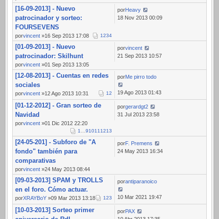
[16-09-2013] - Nuevo
por
Heavy
patrocinador y sorteo:
18 Nov 2013 00:09
FOURSEVENS
por
vincent
»16 Sep 2013 17:08
1
2
3
4
[01-09-2013] - Nuevo
por
vincent
patrocinador: Skilhunt
21 Sep 2013 10:57
por
vincent
»01 Sep 2013 13:05
[12-08-2013] - Cuentas en redes
por
Me pirro todo
sociales
19 Ago 2013 01:43
por
vincent
»12 Ago 2013 10:31
1
2
[01-12-2012] - Gran sorteo de
por
gerardgt2
Navidad
31 Jul 2013 23:58
por
vincent
»01 Dic 2012 22:20
1
…
9
10
11
12
13
[24-05-201] - Subforo de "A
por
F. Premens
fondo" también para
24 May 2013 16:34
comparativas
por
vincent
»24 May 2013 08:44
[09-03-2013] SPAM y TROLLS
por
antiparanoico
en el foro. Cómo actuar.
10 Mar 2021 19:47
por
XRAYBoY
»09 Mar 2013 13:18
1
2
3
[10-03-2013] Sorteo primer
por
PAX
10 Abr 2013 17:35