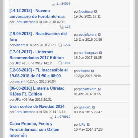
1
…
3
4
5
6
7
[14-12-2018] - Noveno
por
Noctiluco
aniversario de ForoLinternas
19 Dic 2021 17:11
por
ForoLinternas
»14 Dic 2018 02:15
1
2
3
[19-09-2018] - Reactivación del
por
pepinfaxera
foro
16 Ene 2019 08:56
por
vincent
»18 Sep 2018 23:31
1
2
3
4
[17-01-2017] - Linternas
por
namberguan
Recomendadas 2017 Edition
18 Jun 2017 18:35
por
UPz
»15 Ene 2017 14:12
1
2
3
4
[12-08-2016] - FL inaccesible el
por
vincent
19-08-2016 de 01:50 a 08:00
12 Ago 2016 20:04
por
vincent
»12 Ago 2016 20:04
[06-03-2016] Linterna Ultratac
por
pepinfaxera
K18ss FL Edition
01 Abr 2016 01:05
por
UPz
»06 Mar 2016 20:31
Gran sorteo de Navidad 2014
por
gaston1
por
ForoLinternas
»14 Dic 2014 13:14
03 Mar 2015 22:47
1
…
6
7
8
9
10
Caixa Popular, Fenix y
por
UPz
ForoLinternas, con Oxfam
10 May 2014 17:28
Intermón