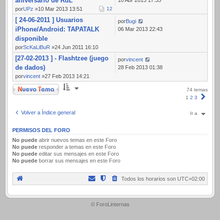
aniversario de RdL
por
UPz
»10 Mar 2013 13:51
1
2
[ 24-06-2011 ] Usuarios
por
Bugi
iPhone/Android: TAPATALK
06 Mar 2013 22:43
disponible
por
ScKaLiBuR
»24 Jun 2011 16:10
[27-02-2013 ] - Flashtzee (juego
por
vincent
de dados)
28 Feb 2013 01:38
por
vincent
»27 Feb 2013 14:21
Nuevo Tema
74 temas
Sigui
1
2
3
Volver a Índice general
Ir a
PERMISOS DEL FORO
No puede
abrir nuevos temas en este Foro
No puede
responder a temas en este Foro
No puede
editar sus mensajes en este Foro
No puede
borrar sus mensajes en este Foro
Todos los horarios son
UTC+02:00
.
© ForoLinternas