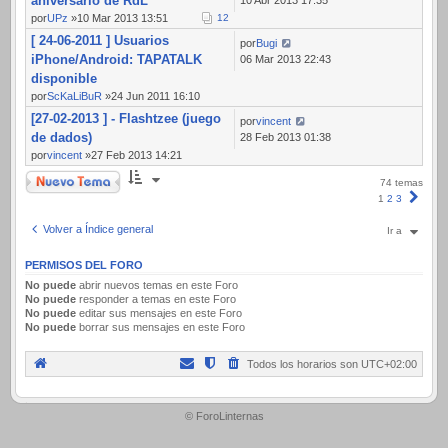
aniversario de RdL
por
UPz
»10 Mar 2013 13:51
1
2
[ 24-06-2011 ] Usuarios
por
Bugi
iPhone/Android: TAPATALK
06 Mar 2013 22:43
disponible
por
ScKaLiBuR
»24 Jun 2011 16:10
[27-02-2013 ] - Flashtzee (juego
por
vincent
de dados)
28 Feb 2013 01:38
por
vincent
»27 Feb 2013 14:21
Nuevo Tema
74 temas
Sigui
1
2
3
Volver a Índice general
Ir a
PERMISOS DEL FORO
No puede
abrir nuevos temas en este Foro
No puede
responder a temas en este Foro
No puede
editar sus mensajes en este Foro
No puede
borrar sus mensajes en este Foro
Todos los horarios son
UTC+02:00
.
© ForoLinternas