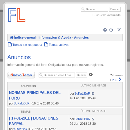
.
Búsqueda avanzada
Índice general
‹
Información & Ayuda
‹
Anuncios
Temas sin respuesta
Temas activos
Anuncios
Información general del foro. Obligada lectura para nuevos registros.
Nuevo Tema
Búsqueda
74 temas
avanzada
Sigui
1
2
3
ÚLTIMO MENSAJE
ANUNCIOS
NORMAS PRINCIPALES DEL
por
ScKaLiBuR
FORO
16 Ene 2010 05:46
por
ScKaLiBuR
»16 Ene 2010 05:46
ÚLTIMO MENSAJE
TEMAS
[ 17-01-2011 ] DONACIONES
por
ScKaLiBuR
PAYPAL
29 Jun 2018 15:30
por
XRAYBoY
»17 Ene 2011 12:48