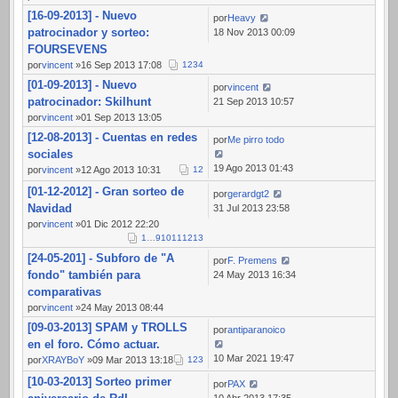
[16-09-2013] - Nuevo
por
Heavy
patrocinador y sorteo:
18 Nov 2013 00:09
FOURSEVENS
por
vincent
»16 Sep 2013 17:08
1
2
3
4
[01-09-2013] - Nuevo
por
vincent
patrocinador: Skilhunt
21 Sep 2013 10:57
por
vincent
»01 Sep 2013 13:05
[12-08-2013] - Cuentas en redes
por
Me pirro todo
sociales
19 Ago 2013 01:43
por
vincent
»12 Ago 2013 10:31
1
2
[01-12-2012] - Gran sorteo de
por
gerardgt2
Navidad
31 Jul 2013 23:58
por
vincent
»01 Dic 2012 22:20
1
…
9
10
11
12
13
[24-05-201] - Subforo de "A
por
F. Premens
fondo" también para
24 May 2013 16:34
comparativas
por
vincent
»24 May 2013 08:44
[09-03-2013] SPAM y TROLLS
por
antiparanoico
en el foro. Cómo actuar.
10 Mar 2021 19:47
por
XRAYBoY
»09 Mar 2013 13:18
1
2
3
[10-03-2013] Sorteo primer
por
PAX
10 Abr 2013 17:35