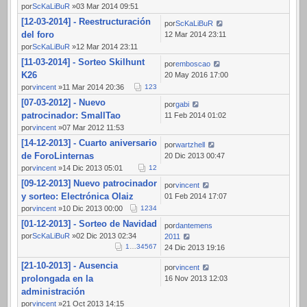
por
ScKaLiBuR
»03 Mar 2014 09:51
[12-03-2014] - Reestructuración
por
ScKaLiBuR
del foro
12 Mar 2014 23:11
por
ScKaLiBuR
»12 Mar 2014 23:11
[11-03-2014] - Sorteo Skilhunt
por
emboscao
K26
20 May 2016 17:00
por
vincent
»11 Mar 2014 20:36
1
2
3
[07-03-2012] - Nuevo
por
gabi
patrocinador: SmallTao
11 Feb 2014 01:02
por
vincent
»07 Mar 2012 11:53
[14-12-2013] - Cuarto aniversario
por
wartzhell
de ForoLinternas
20 Dic 2013 00:47
por
vincent
»14 Dic 2013 05:01
1
2
[09-12-2013] Nuevo patrocinador
por
vincent
y sorteo: Electrónica Olaiz
01 Feb 2014 17:07
por
vincent
»10 Dic 2013 00:00
1
2
3
4
[01-12-2013] - Sorteo de Navidad
por
dantemens
por
ScKaLiBuR
»02 Dic 2013 02:34
2011
1
…
3
4
5
6
7
24 Dic 2013 19:16
[21-10-2013] - Ausencia
por
vincent
prolongada en la
16 Nov 2013 12:03
administración
por
vincent
»21 Oct 2013 14:15