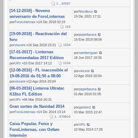
1
…
3
4
5
6
7
[14-12-2018] - Noveno
por
Noctiluco
aniversario de ForoLinternas
19 Dic 2021 17:11
por
ForoLinternas
»14 Dic 2018 02:15
1
2
3
[19-09-2018] - Reactivación del
por
pepinfaxera
foro
16 Ene 2019 08:56
por
vincent
»18 Sep 2018 23:31
1
2
3
4
[17-01-2017] - Linternas
por
namberguan
Recomendadas 2017 Edition
18 Jun 2017 18:35
por
UPz
»15 Ene 2017 14:12
1
2
3
4
[12-08-2016] - FL inaccesible el
por
vincent
19-08-2016 de 01:50 a 08:00
12 Ago 2016 20:04
por
vincent
»12 Ago 2016 20:04
[06-03-2016] Linterna Ultratac
por
pepinfaxera
K18ss FL Edition
01 Abr 2016 01:05
por
UPz
»06 Mar 2016 20:31
Gran sorteo de Navidad 2014
por
gaston1
por
ForoLinternas
»14 Dic 2014 13:14
03 Mar 2015 22:47
1
…
6
7
8
9
10
Caixa Popular, Fenix y
por
UPz
ForoLinternas, con Oxfam
10 May 2014 17:28
Intermón