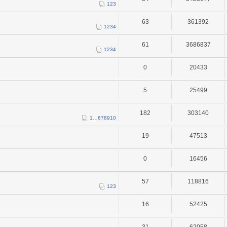
1
2
3
63
361392
1
2
3
4
61
3686837
1
2
3
4
0
20433
5
25499
182
303140
1
…
6
7
8
9
10
19
47513
0
16456
57
118816
1
2
3
16
52425
31
62058