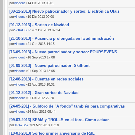
por
vincent
»14 Dic 2013 05:01
[09-12-2013] Nuevo patrocinador y sorteo: Electrónica Olaiz
por
vincent
»10 Dic 2013 00:00
[01-12-2013] - Sorteo de Navidad
por
ScKaLiBuR
»02 Dic 2013 02:34
[21-10-2013] - Ausencia prolongada en la administración
por
vincent
»21 Oct 2013 14:15
[16-09-2013] - Nuevo patrocinador y sorteo: FOURSEVENS
por
vincent
»16 Sep 2013 17:08
[01-09-2013] - Nuevo patrocinador: Skilhunt
por
vincent
»01 Sep 2013 13:05
[12-08-2013] - Cuentas en redes sociales
por
vincent
»12 Ago 2013 10:31
[01-12-2012] - Gran sorteo de Navidad
por
vincent
»01 Dic 2012 22:20
[24-05-201] - Subforo de "A fondo" también para comparativas
por
vincent
»24 May 2013 08:44
[09-03-2013] SPAM y TROLLS en el foro. Cómo actuar.
por
XRAYBoY
»09 Mar 2013 13:18
[10-03-2013] Sorteo primer aniversario de RdL