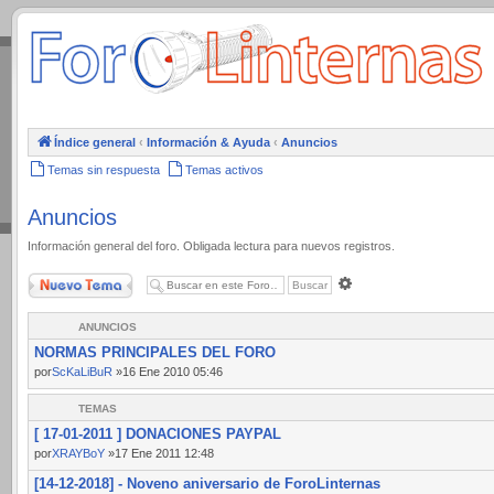
.
Índice general
‹
Información & Ayuda
‹
Anuncios
Temas sin respuesta
Temas activos
Anuncios
Información general del foro. Obligada lectura para nuevos registros.
Nuevo Tema
Búsqueda
avanzada
ANUNCIOS
NORMAS PRINCIPALES DEL FORO
por
ScKaLiBuR
»16 Ene 2010 05:46
TEMAS
[ 17-01-2011 ] DONACIONES PAYPAL
por
XRAYBoY
»17 Ene 2011 12:48
[14-12-2018] - Noveno aniversario de ForoLinternas