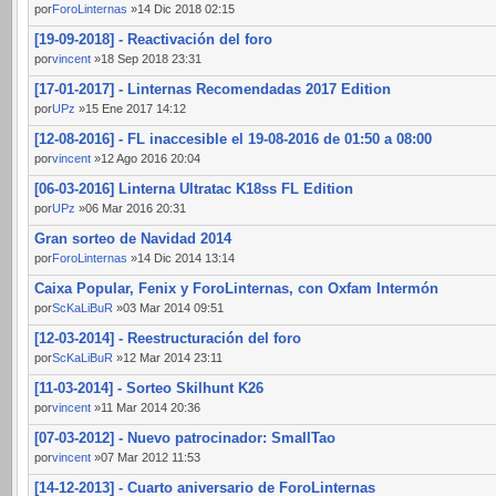
por
ForoLinternas
»14 Dic 2018 02:15
[19-09-2018] - Reactivación del foro
por
vincent
»18 Sep 2018 23:31
[17-01-2017] - Linternas Recomendadas 2017 Edition
por
UPz
»15 Ene 2017 14:12
[12-08-2016] - FL inaccesible el 19-08-2016 de 01:50 a 08:00
por
vincent
»12 Ago 2016 20:04
[06-03-2016] Linterna Ultratac K18ss FL Edition
por
UPz
»06 Mar 2016 20:31
Gran sorteo de Navidad 2014
por
ForoLinternas
»14 Dic 2014 13:14
Caixa Popular, Fenix y ForoLinternas, con Oxfam Intermón
por
ScKaLiBuR
»03 Mar 2014 09:51
[12-03-2014] - Reestructuración del foro
por
ScKaLiBuR
»12 Mar 2014 23:11
[11-03-2014] - Sorteo Skilhunt K26
por
vincent
»11 Mar 2014 20:36
[07-03-2012] - Nuevo patrocinador: SmallTao
por
vincent
»07 Mar 2012 11:53
[14-12-2013] - Cuarto aniversario de ForoLinternas