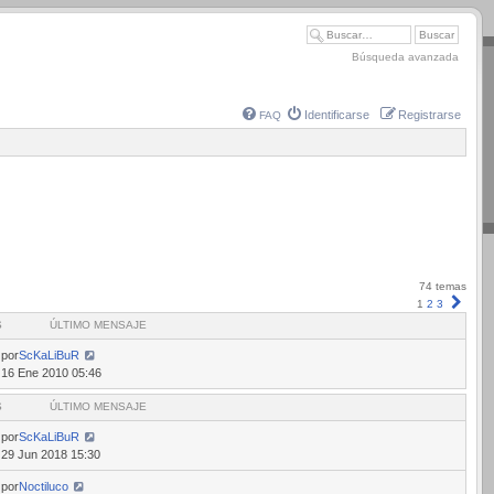
Búsqueda avanzada
Identificarse
Registrarse
FAQ
74 temas
Sigui
1
2
3
S
ÚLTIMO MENSAJE
por
ScKaLiBuR
16 Ene 2010 05:46
S
ÚLTIMO MENSAJE
por
ScKaLiBuR
29 Jun 2018 15:30
por
Noctiluco