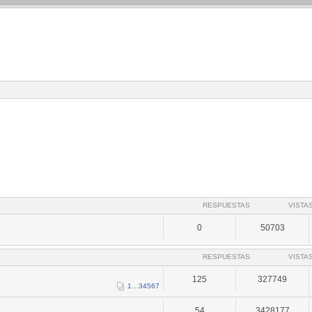
RESPUESTAS
VISTA
0
50703
RESPUESTAS
VISTA
125
327749
1
…
3
4
5
6
7
54
3428177