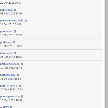
20 Dic 2013 00:47
por
vincent
01 Feb 2014 17:07
por
dantemens 2011
24 Dic 2013 19:16
por
vincent
16 Nov 2013 12:03
por
Heavy
18 Nov 2013 00:09
por
vincent
21 Sep 2013 10:57
por
Me pirro todo
19 Ago 2013 01:43
por
gerardgt2
31 Jul 2013 23:58
por
F. Premens
24 May 2013 16:34
por
antiparanoico
10 Mar 2021 19:47
por
PAX