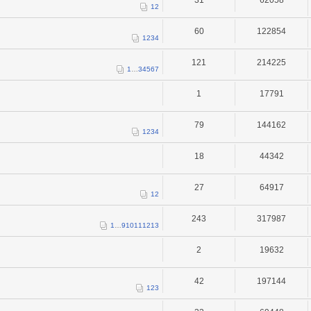
1
2
60
122854
1
2
3
4
121
214225
1
…
3
4
5
6
7
1
17791
79
144162
1
2
3
4
18
44342
27
64917
1
2
243
317987
1
…
9
10
11
12
13
2
19632
42
197144
1
2
3