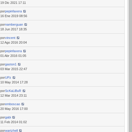
19 Dic 2021 17:11
por
pepinfaxera
16 Ene 2019 08:56
por
namberguan
18 Jun 2017 18:35
por
vincent
12 Ago 2016 20:04
por
pepinfaxera
01 Abr 2016 01:05
por
gaston1
03 Mar 2015 22:47
por
UPz
10 May 2014 17:28
por
ScKaLiBuR
12 Mar 2014 23:11
por
emboscao
20 May 2016 17:00
por
gabi
11 Feb 2014 01:02
por
wartzhell