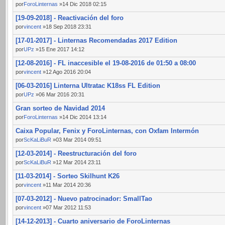
por
ForoLinternas
»14 Dic 2018 02:15
[19-09-2018] - Reactivación del foro
por
vincent
»18 Sep 2018 23:31
[17-01-2017] - Linternas Recomendadas 2017 Edition
por
UPz
»15 Ene 2017 14:12
[12-08-2016] - FL inaccesible el 19-08-2016 de 01:50 a 08:00
por
vincent
»12 Ago 2016 20:04
[06-03-2016] Linterna Ultratac K18ss FL Edition
por
UPz
»06 Mar 2016 20:31
Gran sorteo de Navidad 2014
por
ForoLinternas
»14 Dic 2014 13:14
Caixa Popular, Fenix y ForoLinternas, con Oxfam Intermón
por
ScKaLiBuR
»03 Mar 2014 09:51
[12-03-2014] - Reestructuración del foro
por
ScKaLiBuR
»12 Mar 2014 23:11
[11-03-2014] - Sorteo Skilhunt K26
por
vincent
»11 Mar 2014 20:36
[07-03-2012] - Nuevo patrocinador: SmallTao
por
vincent
»07 Mar 2012 11:53
[14-12-2013] - Cuarto aniversario de ForoLinternas