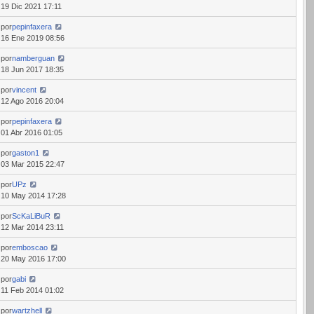
19 Dic 2021 17:11
por
pepinfaxera
16 Ene 2019 08:56
por
namberguan
18 Jun 2017 18:35
por
vincent
12 Ago 2016 20:04
por
pepinfaxera
01 Abr 2016 01:05
por
gaston1
03 Mar 2015 22:47
por
UPz
10 May 2014 17:28
por
ScKaLiBuR
12 Mar 2014 23:11
por
emboscao
20 May 2016 17:00
por
gabi
11 Feb 2014 01:02
por
wartzhell