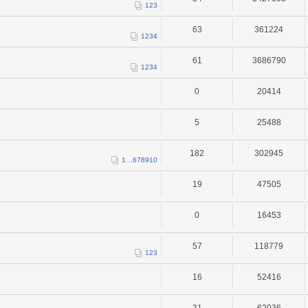
1
2
3
63
361224
1
2
3
4
61
3686790
1
2
3
4
0
20414
5
25488
182
302945
1
…
6
7
8
9
10
19
47505
0
16453
57
118779
1
2
3
16
52416
31
62036