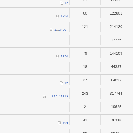
1
2
60
122801
1
2
3
4
121
214120
1
…
3
4
5
6
7
1
17775
79
144109
1
2
3
4
18
44337
27
64897
1
2
243
317744
1
…
9
10
11
12
13
2
19625
42
197086
1
2
3