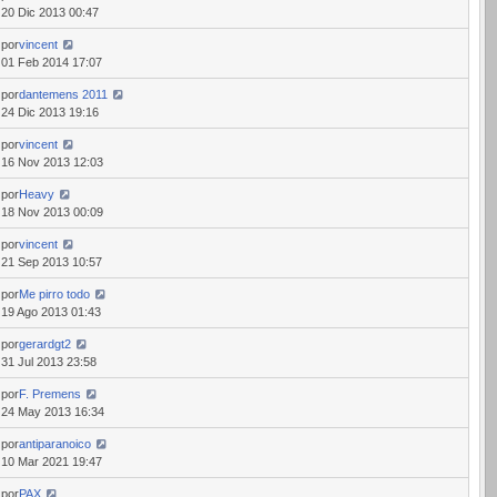
20 Dic 2013 00:47
por
vincent
01 Feb 2014 17:07
por
dantemens 2011
24 Dic 2013 19:16
por
vincent
16 Nov 2013 12:03
por
Heavy
18 Nov 2013 00:09
por
vincent
21 Sep 2013 10:57
por
Me pirro todo
19 Ago 2013 01:43
por
gerardgt2
31 Jul 2013 23:58
por
F. Premens
24 May 2013 16:34
por
antiparanoico
10 Mar 2021 19:47
por
PAX