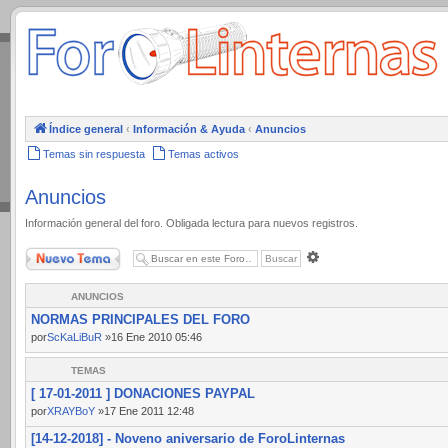
.
Índice general
‹
Información & Ayuda
‹
Anuncios
Temas sin respuesta
Temas activos
Anuncios
Información general del foro. Obligada lectura para nuevos registros.
Nuevo Tema
Búsqueda
avanzada
ANUNCIOS
NORMAS PRINCIPALES DEL FORO
por
ScKaLiBuR
»16 Ene 2010 05:46
TEMAS
[ 17-01-2011 ] DONACIONES PAYPAL
por
XRAYBoY
»17 Ene 2011 12:48
[14-12-2018] - Noveno aniversario de ForoLinternas