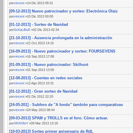
por
vincent
»14 Dic 2013 05:01
[09-12-2013] Nuevo patrocinador y sorteo: Electrónica Olaiz
por
vincent
»10 Dic 2013 00:00
[01-12-2013] - Sorteo de Navidad
por
ScKaLiBuR
»02 Dic 2013 02:34
[21-10-2013] - Ausencia prolongada en la administración
por
vincent
»21 Oct 2013 14:15
[16-09-2013] - Nuevo patrocinador y sorteo: FOURSEVENS
por
vincent
»16 Sep 2013 17:08
[01-09-2013] - Nuevo patrocinador: Skilhunt
por
vincent
»01 Sep 2013 13:05
[12-08-2013] - Cuentas en redes sociales
por
vincent
»12 Ago 2013 10:31
[01-12-2012] - Gran sorteo de Navidad
por
vincent
»01 Dic 2012 22:20
[24-05-201] - Subforo de "A fondo" también para comparativas
por
vincent
»24 May 2013 08:44
[09-03-2013] SPAM y TROLLS en el foro. Cómo actuar.
por
XRAYBoY
»09 Mar 2013 13:18
[10-03-2013] Sorteo primer aniversario de RdL