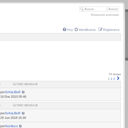
Búsqueda avanzada
Identificarse
Registrarse
FAQ
74 temas
Sigui
1
2
3
S
ÚLTIMO MENSAJE
por
ScKaLiBuR
16 Ene 2010 05:46
S
ÚLTIMO MENSAJE
por
ScKaLiBuR
29 Jun 2018 15:30
por
Noctiluco