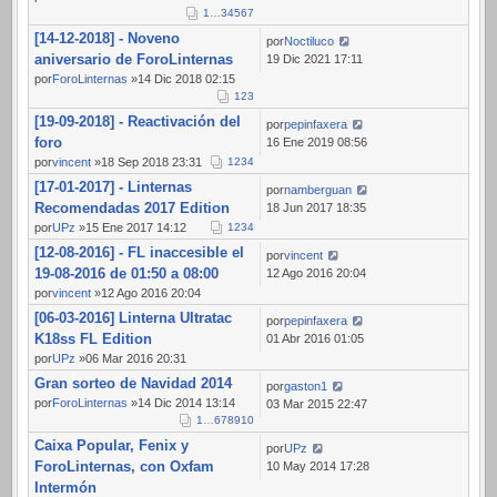
1
…
3
4
5
6
7
[14-12-2018] - Noveno
por
Noctiluco
aniversario de ForoLinternas
19 Dic 2021 17:11
por
ForoLinternas
»14 Dic 2018 02:15
1
2
3
[19-09-2018] - Reactivación del
por
pepinfaxera
foro
16 Ene 2019 08:56
por
vincent
»18 Sep 2018 23:31
1
2
3
4
[17-01-2017] - Linternas
por
namberguan
Recomendadas 2017 Edition
18 Jun 2017 18:35
por
UPz
»15 Ene 2017 14:12
1
2
3
4
[12-08-2016] - FL inaccesible el
por
vincent
19-08-2016 de 01:50 a 08:00
12 Ago 2016 20:04
por
vincent
»12 Ago 2016 20:04
[06-03-2016] Linterna Ultratac
por
pepinfaxera
K18ss FL Edition
01 Abr 2016 01:05
por
UPz
»06 Mar 2016 20:31
Gran sorteo de Navidad 2014
por
gaston1
por
ForoLinternas
»14 Dic 2014 13:14
03 Mar 2015 22:47
1
…
6
7
8
9
10
Caixa Popular, Fenix y
por
UPz
ForoLinternas, con Oxfam
10 May 2014 17:28
Intermón