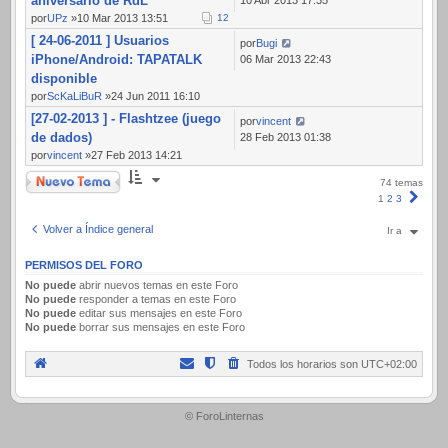
aniversario de RdL
por
UPz
»10 Mar 2013 13:51
1
2
[ 24-06-2011 ] Usuarios
por
Bugi
iPhone/Android: TAPATALK
06 Mar 2013 22:43
disponible
por
ScKaLiBuR
»24 Jun 2011 16:10
[27-02-2013 ] - Flashtzee (juego
por
vincent
de dados)
28 Feb 2013 01:38
por
vincent
»27 Feb 2013 14:21
Nuevo Tema
74 temas
Sigui
1
2
3
Volver a Índice general
Ir a
PERMISOS DEL FORO
No puede
abrir nuevos temas en este Foro
No puede
responder a temas en este Foro
No puede
editar sus mensajes en este Foro
No puede
borrar sus mensajes en este Foro
Todos los horarios son
UTC+02:00
.
© ForoLinternas