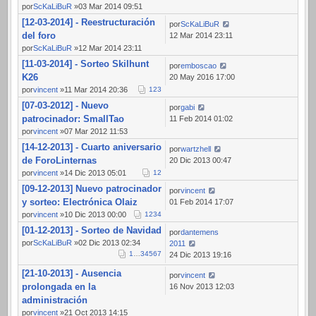
por
ScKaLiBuR
»03 Mar 2014 09:51
[12-03-2014] - Reestructuración
por
ScKaLiBuR
del foro
12 Mar 2014 23:11
por
ScKaLiBuR
»12 Mar 2014 23:11
[11-03-2014] - Sorteo Skilhunt
por
emboscao
K26
20 May 2016 17:00
por
vincent
»11 Mar 2014 20:36
1
2
3
[07-03-2012] - Nuevo
por
gabi
patrocinador: SmallTao
11 Feb 2014 01:02
por
vincent
»07 Mar 2012 11:53
[14-12-2013] - Cuarto aniversario
por
wartzhell
de ForoLinternas
20 Dic 2013 00:47
por
vincent
»14 Dic 2013 05:01
1
2
[09-12-2013] Nuevo patrocinador
por
vincent
y sorteo: Electrónica Olaiz
01 Feb 2014 17:07
por
vincent
»10 Dic 2013 00:00
1
2
3
4
[01-12-2013] - Sorteo de Navidad
por
dantemens
por
ScKaLiBuR
»02 Dic 2013 02:34
2011
1
…
3
4
5
6
7
24 Dic 2013 19:16
[21-10-2013] - Ausencia
por
vincent
prolongada en la
16 Nov 2013 12:03
administración
por
vincent
»21 Oct 2013 14:15