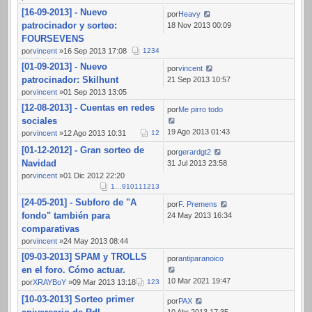
[16-09-2013] - Nuevo
por
Heavy
patrocinador y sorteo:
18 Nov 2013 00:09
FOURSEVENS
por
vincent
»16 Sep 2013 17:08
1
2
3
4
[01-09-2013] - Nuevo
por
vincent
patrocinador: Skilhunt
21 Sep 2013 10:57
por
vincent
»01 Sep 2013 13:05
[12-08-2013] - Cuentas en redes
por
Me pirro todo
sociales
19 Ago 2013 01:43
por
vincent
»12 Ago 2013 10:31
1
2
[01-12-2012] - Gran sorteo de
por
gerardgt2
Navidad
31 Jul 2013 23:58
por
vincent
»01 Dic 2012 22:20
1
…
9
10
11
12
13
[24-05-201] - Subforo de "A
por
F. Premens
fondo" también para
24 May 2013 16:34
comparativas
por
vincent
»24 May 2013 08:44
[09-03-2013] SPAM y TROLLS
por
antiparanoico
en el foro. Cómo actuar.
10 Mar 2021 19:47
por
XRAYBoY
»09 Mar 2013 13:18
1
2
3
[10-03-2013] Sorteo primer
por
PAX
10 Abr 2013 17:35