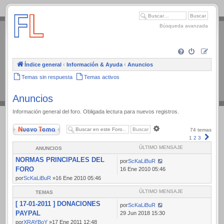
.
Búsqueda avanzada
Índice general
‹
Información & Ayuda
‹
Anuncios
Temas sin respuesta
Temas activos
Anuncios
Información general del foro. Obligada lectura para nuevos registros.
Nuevo Tema
Búsqueda
74 temas
avanzada
Sigui
1
2
3
ÚLTIMO MENSAJE
ANUNCIOS
NORMAS PRINCIPALES DEL
por
ScKaLiBuR
FORO
16 Ene 2010 05:46
por
ScKaLiBuR
»16 Ene 2010 05:46
ÚLTIMO MENSAJE
TEMAS
[ 17-01-2011 ] DONACIONES
por
ScKaLiBuR
PAYPAL
29 Jun 2018 15:30
por
XRAYBoY
»17 Ene 2011 12:48