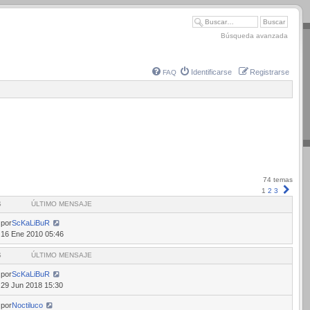
Búsqueda avanzada
Identificarse
Registrarse
FAQ
74 temas
Sigui
1
2
3
S
ÚLTIMO MENSAJE
por
ScKaLiBuR
16 Ene 2010 05:46
S
ÚLTIMO MENSAJE
por
ScKaLiBuR
29 Jun 2018 15:30
por
Noctiluco