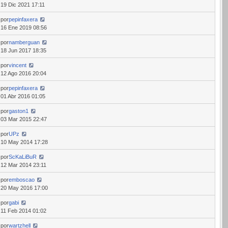
19 Dic 2021 17:11
por
pepinfaxera
16 Ene 2019 08:56
por
namberguan
18 Jun 2017 18:35
por
vincent
12 Ago 2016 20:04
por
pepinfaxera
01 Abr 2016 01:05
por
gaston1
03 Mar 2015 22:47
por
UPz
10 May 2014 17:28
por
ScKaLiBuR
12 Mar 2014 23:11
por
emboscao
20 May 2016 17:00
por
gabi
11 Feb 2014 01:02
por
wartzhell