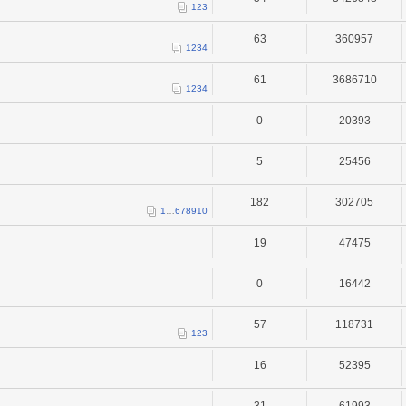
1
2
3
63
360957
1
2
3
4
61
3686710
1
2
3
4
0
20393
5
25456
182
302705
1
…
6
7
8
9
10
19
47475
0
16442
57
118731
1
2
3
16
52395
31
61993