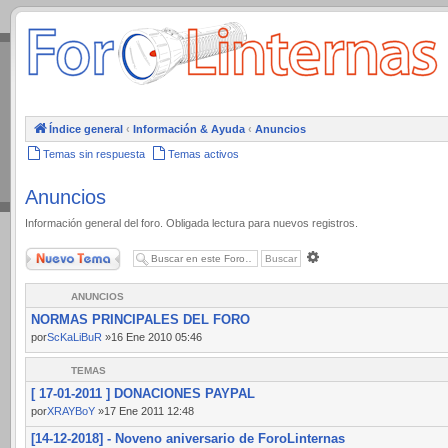
.
Índice general
‹
Información & Ayuda
‹
Anuncios
Temas sin respuesta
Temas activos
Anuncios
Información general del foro. Obligada lectura para nuevos registros.
Nuevo Tema
Búsqueda
avanzada
ANUNCIOS
NORMAS PRINCIPALES DEL FORO
por
ScKaLiBuR
»16 Ene 2010 05:46
TEMAS
[ 17-01-2011 ] DONACIONES PAYPAL
por
XRAYBoY
»17 Ene 2011 12:48
[14-12-2018] - Noveno aniversario de ForoLinternas