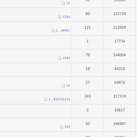
1
2
60
122728
1
2
3
4
121
213958
1
…
3
4
5
6
7
1
17734
79
144004
1
2
3
4
18
44310
27
64870
1
2
243
317378
1
…
9
10
11
12
13
2
19617
42
196987
1
2
3