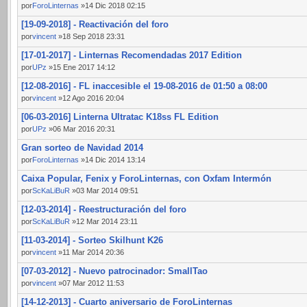
por
ForoLinternas
»14 Dic 2018 02:15
[19-09-2018] - Reactivación del foro
por
vincent
»18 Sep 2018 23:31
[17-01-2017] - Linternas Recomendadas 2017 Edition
por
UPz
»15 Ene 2017 14:12
[12-08-2016] - FL inaccesible el 19-08-2016 de 01:50 a 08:00
por
vincent
»12 Ago 2016 20:04
[06-03-2016] Linterna Ultratac K18ss FL Edition
por
UPz
»06 Mar 2016 20:31
Gran sorteo de Navidad 2014
por
ForoLinternas
»14 Dic 2014 13:14
Caixa Popular, Fenix y ForoLinternas, con Oxfam Intermón
por
ScKaLiBuR
»03 Mar 2014 09:51
[12-03-2014] - Reestructuración del foro
por
ScKaLiBuR
»12 Mar 2014 23:11
[11-03-2014] - Sorteo Skilhunt K26
por
vincent
»11 Mar 2014 20:36
[07-03-2012] - Nuevo patrocinador: SmallTao
por
vincent
»07 Mar 2012 11:53
[14-12-2013] - Cuarto aniversario de ForoLinternas