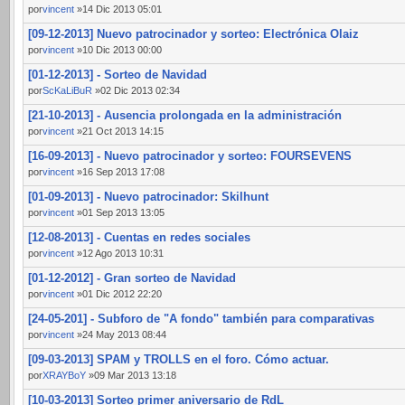
por
vincent
»14 Dic 2013 05:01
[09-12-2013] Nuevo patrocinador y sorteo: Electrónica Olaiz
por
vincent
»10 Dic 2013 00:00
[01-12-2013] - Sorteo de Navidad
por
ScKaLiBuR
»02 Dic 2013 02:34
[21-10-2013] - Ausencia prolongada en la administración
por
vincent
»21 Oct 2013 14:15
[16-09-2013] - Nuevo patrocinador y sorteo: FOURSEVENS
por
vincent
»16 Sep 2013 17:08
[01-09-2013] - Nuevo patrocinador: Skilhunt
por
vincent
»01 Sep 2013 13:05
[12-08-2013] - Cuentas en redes sociales
por
vincent
»12 Ago 2013 10:31
[01-12-2012] - Gran sorteo de Navidad
por
vincent
»01 Dic 2012 22:20
[24-05-201] - Subforo de "A fondo" también para comparativas
por
vincent
»24 May 2013 08:44
[09-03-2013] SPAM y TROLLS en el foro. Cómo actuar.
por
XRAYBoY
»09 Mar 2013 13:18
[10-03-2013] Sorteo primer aniversario de RdL