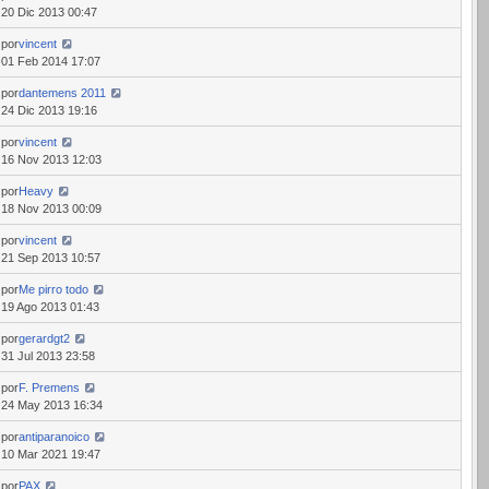
20 Dic 2013 00:47
por
vincent
01 Feb 2014 17:07
por
dantemens 2011
24 Dic 2013 19:16
por
vincent
16 Nov 2013 12:03
por
Heavy
18 Nov 2013 00:09
por
vincent
21 Sep 2013 10:57
por
Me pirro todo
19 Ago 2013 01:43
por
gerardgt2
31 Jul 2013 23:58
por
F. Premens
24 May 2013 16:34
por
antiparanoico
10 Mar 2021 19:47
por
PAX