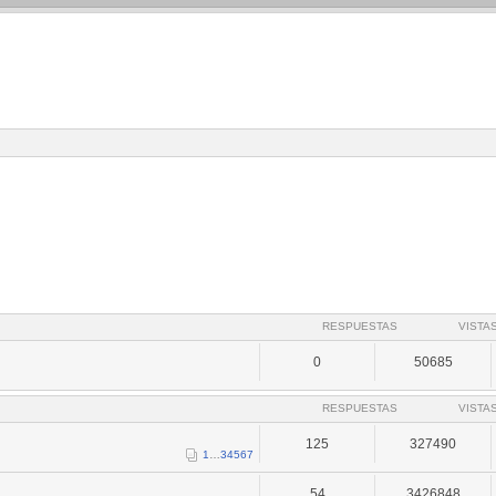
RESPUESTAS
VISTA
0
50685
RESPUESTAS
VISTA
125
327490
1
…
3
4
5
6
7
54
3426848