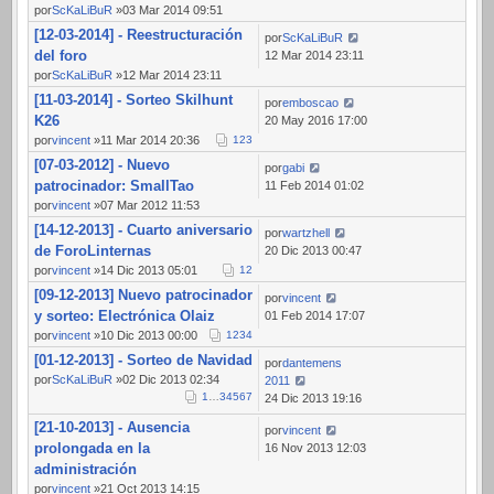
por
ScKaLiBuR
»03 Mar 2014 09:51
[12-03-2014] - Reestructuración
por
ScKaLiBuR
del foro
12 Mar 2014 23:11
por
ScKaLiBuR
»12 Mar 2014 23:11
[11-03-2014] - Sorteo Skilhunt
por
emboscao
K26
20 May 2016 17:00
por
vincent
»11 Mar 2014 20:36
1
2
3
[07-03-2012] - Nuevo
por
gabi
patrocinador: SmallTao
11 Feb 2014 01:02
por
vincent
»07 Mar 2012 11:53
[14-12-2013] - Cuarto aniversario
por
wartzhell
de ForoLinternas
20 Dic 2013 00:47
por
vincent
»14 Dic 2013 05:01
1
2
[09-12-2013] Nuevo patrocinador
por
vincent
y sorteo: Electrónica Olaiz
01 Feb 2014 17:07
por
vincent
»10 Dic 2013 00:00
1
2
3
4
[01-12-2013] - Sorteo de Navidad
por
dantemens
por
ScKaLiBuR
»02 Dic 2013 02:34
2011
1
…
3
4
5
6
7
24 Dic 2013 19:16
[21-10-2013] - Ausencia
por
vincent
prolongada en la
16 Nov 2013 12:03
administración
por
vincent
»21 Oct 2013 14:15