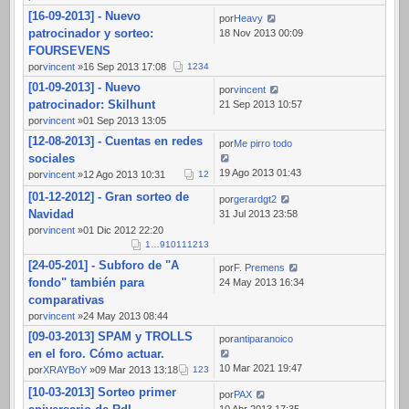
[16-09-2013] - Nuevo
por
Heavy
patrocinador y sorteo:
18 Nov 2013 00:09
FOURSEVENS
por
vincent
»16 Sep 2013 17:08
1
2
3
4
[01-09-2013] - Nuevo
por
vincent
patrocinador: Skilhunt
21 Sep 2013 10:57
por
vincent
»01 Sep 2013 13:05
[12-08-2013] - Cuentas en redes
por
Me pirro todo
sociales
19 Ago 2013 01:43
por
vincent
»12 Ago 2013 10:31
1
2
[01-12-2012] - Gran sorteo de
por
gerardgt2
Navidad
31 Jul 2013 23:58
por
vincent
»01 Dic 2012 22:20
1
…
9
10
11
12
13
[24-05-201] - Subforo de "A
por
F. Premens
fondo" también para
24 May 2013 16:34
comparativas
por
vincent
»24 May 2013 08:44
[09-03-2013] SPAM y TROLLS
por
antiparanoico
en el foro. Cómo actuar.
10 Mar 2021 19:47
por
XRAYBoY
»09 Mar 2013 13:18
1
2
3
[10-03-2013] Sorteo primer
por
PAX
10 Abr 2013 17:35