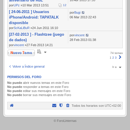
aniversario de RdL
por
UPz
»10 Mar 2013 13:51
1
2
[ 24-06-2011 ] Usuarios
por
Bugi
iPhone/Android: TAPATALK
06 Mar 2013 22:43
disponible
por
ScKaLiBuR
»24 Jun 2011 16:10
[27-02-2013 ] - Flashtzee (juego
por
vincent
de dados)
28 Feb 2013 01:38
por
vincent
»27 Feb 2013 14:21
Nuevo Tema
74 temas
Sigui
1
2
3
Volver a Índice general
Ir a
PERMISOS DEL FORO
No puede
abrir nuevos temas en este Foro
No puede
responder a temas en este Foro
No puede
editar sus mensajes en este Foro
No puede
borrar sus mensajes en este Foro
Todos los horarios son
UTC+02:00
.
© ForoLinternas