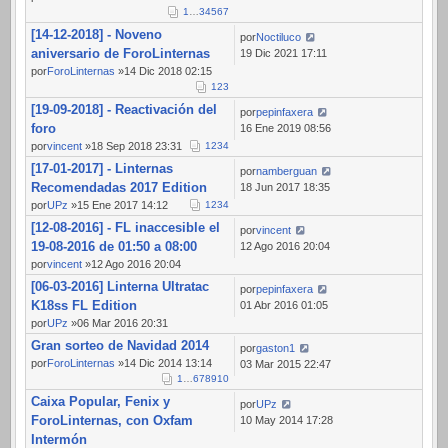
1
…
3
4
5
6
7
[14-12-2018] - Noveno
por
Noctiluco
aniversario de ForoLinternas
19 Dic 2021 17:11
por
ForoLinternas
»14 Dic 2018 02:15
1
2
3
[19-09-2018] - Reactivación del
por
pepinfaxera
foro
16 Ene 2019 08:56
por
vincent
»18 Sep 2018 23:31
1
2
3
4
[17-01-2017] - Linternas
por
namberguan
Recomendadas 2017 Edition
18 Jun 2017 18:35
por
UPz
»15 Ene 2017 14:12
1
2
3
4
[12-08-2016] - FL inaccesible el
por
vincent
19-08-2016 de 01:50 a 08:00
12 Ago 2016 20:04
por
vincent
»12 Ago 2016 20:04
[06-03-2016] Linterna Ultratac
por
pepinfaxera
K18ss FL Edition
01 Abr 2016 01:05
por
UPz
»06 Mar 2016 20:31
Gran sorteo de Navidad 2014
por
gaston1
por
ForoLinternas
»14 Dic 2014 13:14
03 Mar 2015 22:47
1
…
6
7
8
9
10
Caixa Popular, Fenix y
por
UPz
ForoLinternas, con Oxfam
10 May 2014 17:28
Intermón