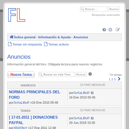
.
Búsqueda avanzada
Índice general
‹
Información & Ayuda
‹
Anuncios
Temas sin respuesta
Temas activos
Anuncios
Información general del foro. Obligada lectura para nuevos registros.
Nuevo Tema
Búsqueda
74 temas
avanzada
Sigui
1
2
3
ÚLTIMO MENSAJE
ANUNCIOS
NORMAS PRINCIPALES DEL
por
ScKaLiBuR
FORO
16 Ene 2010 05:46
por
ScKaLiBuR
»16 Ene 2010 05:46
ÚLTIMO MENSAJE
TEMAS
[ 17-01-2011 ] DONACIONES
por
ScKaLiBuR
PAYPAL
29 Jun 2018 15:30
por
XRAYBoY
»17 Ene 2011 12:48