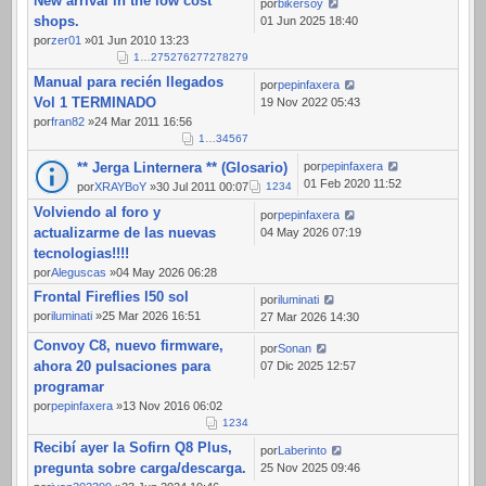
New arrival in the low cost
184
por
bikersoy
shops.
01 Jun 2025 18:40
por
zer01
»01 Jun 2010 13:23
1
…
275
276
277
278
279
Manual para recién llegados
por
pepinfaxera
Vol 1 TERMINADO
19 Nov 2022 05:43
por
fran82
»24 Mar 2011 16:56
1
…
3
4
5
6
7
** Jerga Linternera ** (Glosario)
por
pepinfaxera
01 Feb 2020 11:52
por
XRAYBoY
»30 Jul 2011 00:07
1
2
3
4
Volviendo al foro y
por
pepinfaxera
actualizarme de las nuevas
04 May 2026 07:19
tecnologias!!!!
por
Aleguscas
»04 May 2026 06:28
Frontal Fireflies l50 sol
por
iluminati
por
iluminati
»25 Mar 2026 16:51
27 Mar 2026 14:30
Convoy C8, nuevo firmware,
por
Sonan
ahora 20 pulsaciones para
07 Dic 2025 12:57
programar
por
pepinfaxera
»13 Nov 2016 06:02
1
2
3
4
Recibí ayer la Sofirn Q8 Plus,
por
Laberinto
pregunta sobre carga/descarga.
25 Nov 2025 09:46