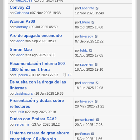
por
ivan202399
»23 Jun 2024 19:46
Convoy Z1
por
Laberinto
por
Colsanca
»07 Nov 2025 19:33
12 Nov 2025 15:49
Warsun A700
por
ElPere
por
bikersoy
»09 Jul 2025 05:59
06 Oct 2025 13:00
Aro de apagado encendido
por
bikersoy
por
Sonan
»05 Sep 2025 18:39
07 Sep 2025 12:22
Simon Mao
por
lightz
por
Sonan
»23 Ago 2025 18:55
31 Ago 2025 17:05
Recomendación linterna 800-
por
superlen
1000 lúmenes 1 hora
18 Ago 2025 19:10
por
superlen
»01 Dic 2023 22:53
1
2
De vuelta con la droga de las
por
Laberinto
linternas
18 Jun 2025 12:08
por
davidnatura
»16 Jun 2025 19:35
Presentación y dudas sobre
por
bikersoy
reflectores
28 May 2025 21:21
por
su50h
»22 May 2025 20:18
Dudas con Emisar D4V2
por
serbarmir
por
serbarmir
»13 Abr 2025 18:12
20 Abr 2025 17:23
Linterna casera de gran ahorro
por
Sonan
energético: ¡10 años sin
15 Abr 2025 11:56