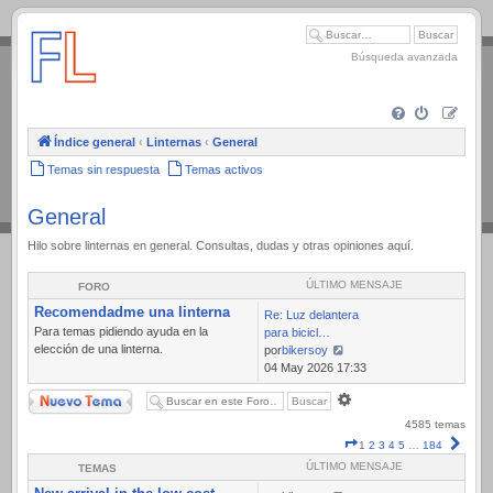
.
Búsqueda avanzada
Índice general
‹
Linternas
‹
General
Temas sin respuesta
Temas activos
General
Hilo sobre linternas en general. Consultas, dudas y otras opiniones aquí.
ÚLTIMO MENSAJE
FORO
Recomendadme una linterna
Re: Luz delantera
Para temas pidiendo ayuda en la
para bicicl…
elección de una linterna.
por
bikersoy
Ver
04 May 2026 17:33
último
Nuevo Tema
Búsqueda
mensaje
avanzada
4585 temas
Página
Sigui
1
2
3
4
5
…
184
1
ÚLTIMO MENSAJE
TEMAS
de