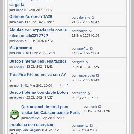
cargarla!
por
Sonan
»15 Abr 2025 11:56
Opinion Nextorch TA20
por
Laberinto
por
ciccon
»17 Ene 2025 20:09
21 Ene 2025 01:47
Alguien con experiencia con la
por
ezeqdb
nitecore edc33?????
16 Ene 2025 02:25
por
ciccon
»31 Dic 2024 16:12
Me presento
por
jorgefrty
por
Periz88
»14 Ene 2025 12:59
14 Ene 2025 21:04
Busco linterna pequeña tactica
por
lightz
por
ciccon
»13 Dic 2024 19:41
09 Ene 2025 19:30
TrustFire F20 no me va con AA
por
namberguan
?
09 Ene 2025 00:43
por
morrit
»01 Mar 2011 20:00
1
2
Busco libterna con doble boton
por
ciccon
por
ciccon
»23 Dic 2024 14:37
23 Dic 2024 14:37
Que arsenal linternil para
por
morrit
11 Dic 2024 21:26
visitar las Catacumbas de París
por
morrit
»21 Sep 2024 22:17
problema con energizer
por
jorgefrty
por
Borja Vas Delgado
»03 Dic 2024
07 Dic 2024 20:28