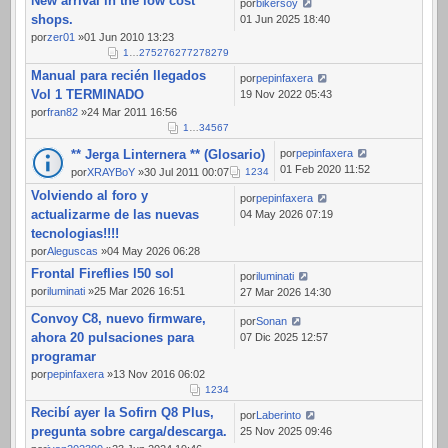
New arrival in the low cost
184
por
bikersoy
shops.
01 Jun 2025 18:40
por
zer01
»01 Jun 2010 13:23
1
…
275
276
277
278
279
Manual para recién llegados
por
pepinfaxera
Vol 1 TERMINADO
19 Nov 2022 05:43
por
fran82
»24 Mar 2011 16:56
1
…
3
4
5
6
7
** Jerga Linternera ** (Glosario)
por
pepinfaxera
01 Feb 2020 11:52
por
XRAYBoY
»30 Jul 2011 00:07
1
2
3
4
Volviendo al foro y
por
pepinfaxera
actualizarme de las nuevas
04 May 2026 07:19
tecnologias!!!!
por
Aleguscas
»04 May 2026 06:28
Frontal Fireflies l50 sol
por
iluminati
por
iluminati
»25 Mar 2026 16:51
27 Mar 2026 14:30
Convoy C8, nuevo firmware,
por
Sonan
ahora 20 pulsaciones para
07 Dic 2025 12:57
programar
por
pepinfaxera
»13 Nov 2016 06:02
1
2
3
4
Recibí ayer la Sofirn Q8 Plus,
por
Laberinto
pregunta sobre carga/descarga.
25 Nov 2025 09:46