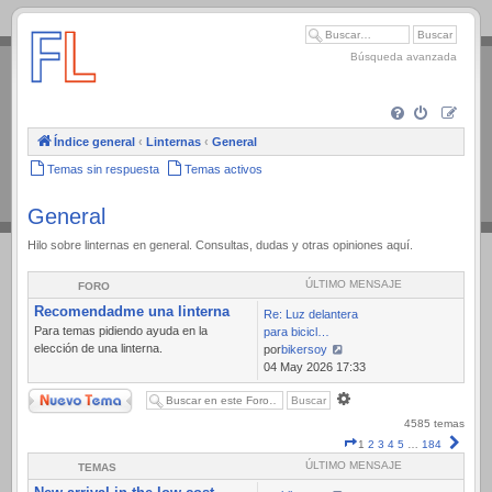
.
Búsqueda avanzada
Índice general
‹
Linternas
‹
General
Temas sin respuesta
Temas activos
General
Hilo sobre linternas en general. Consultas, dudas y otras opiniones aquí.
ÚLTIMO MENSAJE
FORO
Recomendadme una linterna
Re: Luz delantera
Para temas pidiendo ayuda en la
para bicicl…
elección de una linterna.
por
bikersoy
Ver
04 May 2026 17:33
último
Nuevo Tema
Búsqueda
mensaje
avanzada
4585 temas
Página
Sigui
1
2
3
4
5
…
184
1
ÚLTIMO MENSAJE
TEMAS
de