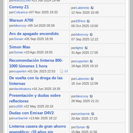
por
ivan202399
»23 Jun 2024 19:46
Convoy Z1
por
Laberinto
por
Colsanca
»07 Nov 2025 19:33
12 Nov 2025 15:49
Warsun A700
por
ElPere
por
bikersoy
»09 Jul 2025 05:59
06 Oct 2025 13:00
Aro de apagado encendido
por
bikersoy
por
Sonan
»05 Sep 2025 18:39
07 Sep 2025 12:22
Simon Mao
por
lightz
por
Sonan
»23 Ago 2025 18:55
31 Ago 2025 17:05
Recomendación linterna 800-
por
superlen
1000 lúmenes 1 hora
18 Ago 2025 19:10
por
superlen
»01 Dic 2023 22:53
1
2
De vuelta con la droga de las
por
Laberinto
linternas
18 Jun 2025 12:08
por
davidnatura
»16 Jun 2025 19:35
Presentación y dudas sobre
por
bikersoy
reflectores
28 May 2025 21:21
por
su50h
»22 May 2025 20:18
Dudas con Emisar D4V2
por
serbarmir
por
serbarmir
»13 Abr 2025 18:12
20 Abr 2025 17:23
Linterna casera de gran ahorro
por
Sonan
energético: ¡10 años sin
15 Abr 2025 11:56