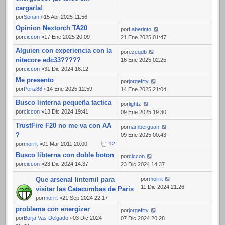
cargarla!
por
Sonan
»15 Abr 2025 11:56
Opinion Nextorch TA20
por
Laberinto
por
ciccon
»17 Ene 2025 20:09
21 Ene 2025 01:47
Alguien con experiencia con la
por
ezeqdb
nitecore edc33?????
16 Ene 2025 02:25
por
ciccon
»31 Dic 2024 16:12
Me presento
por
jorgefrty
por
Periz88
»14 Ene 2025 12:59
14 Ene 2025 21:04
Busco linterna pequeña tactica
por
lightz
por
ciccon
»13 Dic 2024 19:41
09 Ene 2025 19:30
TrustFire F20 no me va con AA
por
namberguan
?
09 Ene 2025 00:43
por
morrit
»01 Mar 2011 20:00
1
2
Busco libterna con doble boton
por
ciccon
por
ciccon
»23 Dic 2024 14:37
23 Dic 2024 14:37
Que arsenal linternil para
por
morrit
11 Dic 2024 21:26
visitar las Catacumbas de París
por
morrit
»21 Sep 2024 22:17
problema con energizer
por
jorgefrty
por
Borja Vas Delgado
»03 Dic 2024
07 Dic 2024 20:28