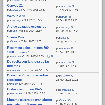
por
ivan202399
»23 Jun 2024 19:46
Convoy Z1
por
Laberinto
por
Colsanca
»07 Nov 2025 19:33
12 Nov 2025 15:49
Warsun A700
por
ElPere
por
bikersoy
»09 Jul 2025 05:59
06 Oct 2025 13:00
Aro de apagado encendido
por
bikersoy
por
Sonan
»05 Sep 2025 18:39
07 Sep 2025 12:22
Simon Mao
por
lightz
por
Sonan
»23 Ago 2025 18:55
31 Ago 2025 17:05
Recomendación linterna 800-
por
superlen
1000 lúmenes 1 hora
18 Ago 2025 19:10
por
superlen
»01 Dic 2023 22:53
1
2
De vuelta con la droga de las
por
Laberinto
linternas
18 Jun 2025 12:08
por
davidnatura
»16 Jun 2025 19:35
Presentación y dudas sobre
por
bikersoy
reflectores
28 May 2025 21:21
por
su50h
»22 May 2025 20:18
Dudas con Emisar D4V2
por
serbarmir
por
serbarmir
»13 Abr 2025 18:12
20 Abr 2025 17:23
Linterna casera de gran ahorro
por
Sonan
energético: ¡10 años sin
15 Abr 2025 11:56