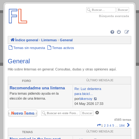
.
Búsqueda avanzada
Índice general
‹
Linternas
‹
General
Temas sin respuesta
Temas activos
General
Hilo sobre linternas en general. Consultas, dudas y otras opiniones aquí.
ÚLTIMO MENSAJE
FORO
Recomendadme una linterna
Re: Luz delantera
Para temas pidiendo ayuda en la
para bicicl…
elección de una linterna.
por
bikersoy
Ver
04 May 2026 17:33
último
Nuevo Tema
Búsqueda
mensaje
avanzada
4585 temas
Página
Sigui
1
2
3
4
5
…
184
1
ÚLTIMO MENSAJE
TEMAS
de