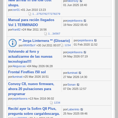
New arrival in the low cost
184
por
bikersoy
shops.
01 Jun 2025 18:40
por
zer01
»01 Jun 2010 13:23
1
…
275
276
277
278
279
Manual para recién llegados
por
pepinfaxera
Vol 1 TERMINADO
19 Nov 2022 05:43
por
fran82
»24 Mar 2011 16:56
1
…
3
4
5
6
7
** Jerga Linternera ** (Glosario)
por
pepinfaxera
01 Feb 2020 11:52
por
XRAYBoY
»30 Jul 2011 00:07
1
2
3
4
Volviendo al foro y
por
pepinfaxera
actualizarme de las nuevas
04 May 2026 07:19
tecnologias!!!!
por
Aleguscas
»04 May 2026 06:28
Frontal Fireflies l50 sol
por
iluminati
por
iluminati
»25 Mar 2026 16:51
27 Mar 2026 14:30
Convoy C8, nuevo firmware,
por
Sonan
ahora 20 pulsaciones para
07 Dic 2025 12:57
programar
por
pepinfaxera
»13 Nov 2016 06:02
1
2
3
4
Recibí ayer la Sofirn Q8 Plus,
por
Laberinto
pregunta sobre carga/descarga.
25 Nov 2025 09:46