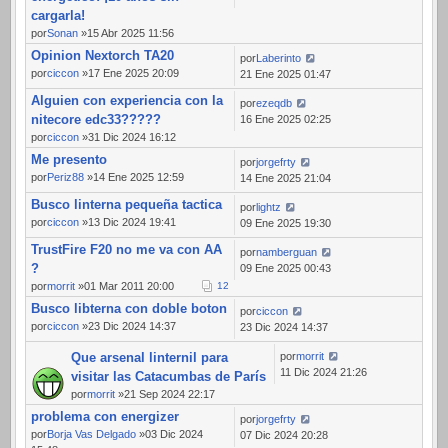
cargarla!
por
Sonan
»15 Abr 2025 11:56
Opinion Nextorch TA20
por
Laberinto
por
ciccon
»17 Ene 2025 20:09
21 Ene 2025 01:47
Alguien con experiencia con la
por
ezeqdb
nitecore edc33?????
16 Ene 2025 02:25
por
ciccon
»31 Dic 2024 16:12
Me presento
por
jorgefrty
por
Periz88
»14 Ene 2025 12:59
14 Ene 2025 21:04
Busco linterna pequeña tactica
por
lightz
por
ciccon
»13 Dic 2024 19:41
09 Ene 2025 19:30
TrustFire F20 no me va con AA
por
namberguan
?
09 Ene 2025 00:43
por
morrit
»01 Mar 2011 20:00
1
2
Busco libterna con doble boton
por
ciccon
por
ciccon
»23 Dic 2024 14:37
23 Dic 2024 14:37
Que arsenal linternil para
por
morrit
11 Dic 2024 21:26
visitar las Catacumbas de París
por
morrit
»21 Sep 2024 22:17
problema con energizer
por
jorgefrty
por
Borja Vas Delgado
»03 Dic 2024
07 Dic 2024 20:28