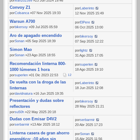
por
ivan202399
»23 Jun 2024 19:46
Convoy Z1
por
Laberinto
por
Colsanca
»07 Nov 2025 19:33
12 Nov 2025 15:49
Warsun A700
por
ElPere
por
bikersoy
»09 Jul 2025 05:59
06 Oct 2025 13:00
Aro de apagado encendido
por
bikersoy
por
Sonan
»05 Sep 2025 18:39
07 Sep 2025 12:22
Simon Mao
por
lightz
por
Sonan
»23 Ago 2025 18:55
31 Ago 2025 17:05
Recomendación linterna 800-
por
superlen
1000 lúmenes 1 hora
18 Ago 2025 19:10
por
superlen
»01 Dic 2023 22:53
1
2
De vuelta con la droga de las
por
Laberinto
linternas
18 Jun 2025 12:08
por
davidnatura
»16 Jun 2025 19:35
Presentación y dudas sobre
por
bikersoy
reflectores
28 May 2025 21:21
por
su50h
»22 May 2025 20:18
Dudas con Emisar D4V2
por
serbarmir
por
serbarmir
»13 Abr 2025 18:12
20 Abr 2025 17:23
Linterna casera de gran ahorro
por
Sonan
energético: ¡10 años sin
15 Abr 2025 11:56