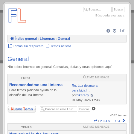
.
Búsqueda avanzada
Índice general
‹
Linternas
‹
General
Temas sin respuesta
Temas activos
General
Hilo sobre linternas en general. Consultas, dudas y otras opiniones aquí.
ÚLTIMO MENSAJE
FORO
Recomendadme una linterna
Re: Luz delantera
Para temas pidiendo ayuda en la
para bicicl…
elección de una linterna.
por
bikersoy
Ver
04 May 2026 17:33
último
Nuevo Tema
Búsqueda
mensaje
avanzada
4585 temas
Página
Sigui
1
2
3
4
5
…
184
1
ÚLTIMO MENSAJE
TEMAS
de