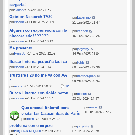
cargarla!
por
Sonan
»15 Abr 2025 11:56
Opinion Nextorch TA20
por
Laberinto
por
ciccon
»17 Ene 2025 20:09
21 Ene 2025 01:47
Alguien con experiencia con la
por
ezeqdb
nitecore edc33?????
16 Ene 2025 02:25
por
ciccon
»31 Dic 2024 16:12
Me presento
por
jorgefrty
por
Periz88
»14 Ene 2025 12:59
14 Ene 2025 21:04
Busco linterna pequeña tactica
por
lightz
por
ciccon
»13 Dic 2024 19:41
09 Ene 2025 19:30
TrustFire F20 no me va con AA
por
namberguan
?
09 Ene 2025 00:43
por
morrit
»01 Mar 2011 20:00
1
2
Busco libterna con doble boton
por
ciccon
por
ciccon
»23 Dic 2024 14:37
23 Dic 2024 14:37
Que arsenal linternil para
por
morrit
11 Dic 2024 21:26
visitar las Catacumbas de París
por
morrit
»21 Sep 2024 22:17
problema con energizer
por
jorgefrty
por
Borja Vas Delgado
»03 Dic 2024
07 Dic 2024 20:28