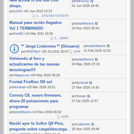
New arrival in the low cost
184
por
bikersoy
shops.
01 Jun 2025 18:40
por
zer01
»01 Jun 2010 13:23
1
…
275
276
277
278
279
Manual para recién llegados
por
pepinfaxera
Vol 1 TERMINADO
19 Nov 2022 05:43
por
fran82
»24 Mar 2011 16:56
1
…
3
4
5
6
7
** Jerga Linternera ** (Glosario)
por
pepinfaxera
01 Feb 2020 11:52
por
XRAYBoY
»30 Jul 2011 00:07
1
2
3
4
Volviendo al foro y
por
pepinfaxera
actualizarme de las nuevas
04 May 2026 07:19
tecnologias!!!!
por
Aleguscas
»04 May 2026 06:28
Frontal Fireflies l50 sol
por
iluminati
por
iluminati
»25 Mar 2026 16:51
27 Mar 2026 14:30
Convoy C8, nuevo firmware,
por
Sonan
ahora 20 pulsaciones para
07 Dic 2025 12:57
programar
por
pepinfaxera
»13 Nov 2016 06:02
1
2
3
4
Recibí ayer la Sofirn Q8 Plus,
por
Laberinto
pregunta sobre carga/descarga.
25 Nov 2025 09:46