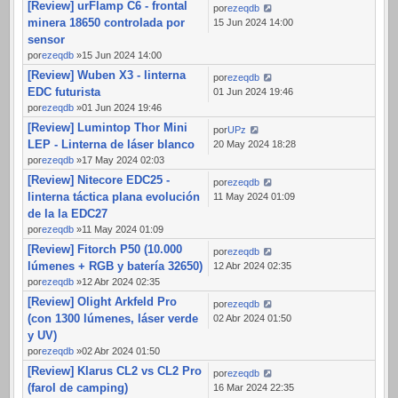
[Review] urFlamp C6 - frontal
por
ezeqdb
minera 18650 controlada por
15 Jun 2024 14:00
sensor
por
ezeqdb
»15 Jun 2024 14:00
[Review] Wuben X3 - linterna
por
ezeqdb
EDC futurista
01 Jun 2024 19:46
por
ezeqdb
»01 Jun 2024 19:46
[Review] Lumintop Thor Mini
por
UPz
LEP - Linterna de láser blanco
20 May 2024 18:28
por
ezeqdb
»17 May 2024 02:03
[Review] Nitecore EDC25 -
por
ezeqdb
linterna táctica plana evolución
11 May 2024 01:09
de la la EDC27
por
ezeqdb
»11 May 2024 01:09
[Review] Fitorch P50 (10.000
por
ezeqdb
lúmenes + RGB y batería 32650)
12 Abr 2024 02:35
por
ezeqdb
»12 Abr 2024 02:35
[Review] Olight Arkfeld Pro
por
ezeqdb
(con 1300 lúmenes, láser verde
02 Abr 2024 01:50
y UV)
por
ezeqdb
»02 Abr 2024 01:50
[Review] Klarus CL2 vs CL2 Pro
por
ezeqdb
(farol de camping)
16 Mar 2024 22:35