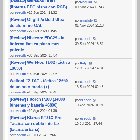
[Review] Wurkkos HD01
por
Modulor
(linterna EDC plana con RGB)
09 Nov 2024 01:43
por
ezeqdb
»20 Jun 2024 19:32
[Review] Olight Arkfeld Ultra -
por
javipiloto
de aluminio OAL
01 Nov 2024 21:18
por
ezeqdb
»27 Oct 2024 01:45
[Review] Nitecore EDC29 - la
por
ezeqdb
linterna táctica plana más
30 Sep 2024 18:54
potente
por
ezeqdb
»30 Sep 2024 18:54
[Review] Wurkkos TD02 (táctica
por
Katja
18650)
17 Sep 2024 14:01
por
ezeqdb
»02 Mar 2024 22:06
Weltool T2 TAC - táctica 18650
por
ezeqdb
de un solo modo (+)
13 Sep 2024 02:48
por
ezeqdb
»13 Sep 2024 02:48
[Review] Fitorch P200 (14000
por
ezeqdb
lúmenes y batería 46800)
19 Ago 2024 01:39
por
ezeqdb
»19 Ago 2024 01:39
[Review] Klarus KT21X Pro -
por
ezeqdb
Táctica con doble interfaz
13 Jul 2024 17:44
(táctica/urbana)
por
ezeqdb
»13 Jul 2024 17:44