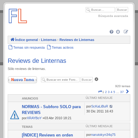
.
Búsqueda avanzada
Índice general
‹
Linternas
‹
Reviews de Linternas
Temas sin respuesta
Temas activos
Reviews de Linternas
Sólo reviews de linternas.
Nuevo Tema
Búsqueda
avanzada
920 temas
Página
Sigui
1
2
3
4
5
…
37
1
ÚLTIMO MENSAJE
ANUNCIOS
de
37
NORMAS - Subforo SOLO para
por
ScKaLiBuR
30 Dic 2011 16:43
REVIEWS
por
XRAYBoY
»03 Abr 2010 18:21
ÚLTIMO MENSAJE
TEMAS
[ÍNDICE] Reviews en orden
por
narutokyn34q75