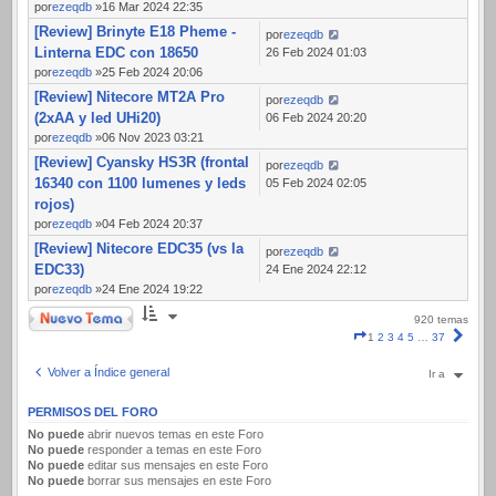
por
ezeqdb
»16 Mar 2024 22:35
[Review] Brinyte E18 Pheme -
por
ezeqdb
Linterna EDC con 18650
26 Feb 2024 01:03
por
ezeqdb
»25 Feb 2024 20:06
[Review] Nitecore MT2A Pro
por
ezeqdb
(2xAA y led UHi20)
06 Feb 2024 20:20
por
ezeqdb
»06 Nov 2023 03:21
[Review] Cyansky HS3R (frontal
por
ezeqdb
16340 con 1100 lumenes y leds
05 Feb 2024 02:05
rojos)
por
ezeqdb
»04 Feb 2024 20:37
[Review] Nitecore EDC35 (vs la
por
ezeqdb
EDC33)
24 Ene 2024 22:12
por
ezeqdb
»24 Ene 2024 19:22
Nuevo Tema
920 temas
Página
Sigui
1
2
3
4
5
…
37
1
de
Volver a Índice general
Ir a
37
PERMISOS DEL FORO
No puede
abrir nuevos temas en este Foro
No puede
responder a temas en este Foro
No puede
editar sus mensajes en este Foro
No puede
borrar sus mensajes en este Foro