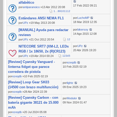
alfabético
17 Feb 2022 09:21
por
antiparanoico
»13 Abr 2012 20:08
1
…
8
9
10
11
12
Estándares ANSI NEMA FL1
por
LuchoMP
18 Mar 2019 12:35
por
UPz
»19 May 2013 20:08
[MANUAL] Ayuda para redactar
por
bikersoy
14 Ago 2015 12:08
reviews
por
UPz
»21 Oct 2012 20:54
1
2
NITECORE SRT7 (XM-L2, LEDs
por
UPz
20 Abr 2026 19:20
RGB / 1x 18650, 2x (R)CR123)
por
UPz
»19 Abr 2014 00:24
1
2
3
4
5
[Review] Cyansky Vanguard -
por
ezeqdb
linterna fidget que parece
10 Feb 2025 02:19
corredera de pistola
por
ezeqdb
»10 Feb 2025 02:19
[Review] Loop Gear SK03
por
lightz
(14500 con brazo multifunción)
09 Ene 2025 19:23
por
ezeqdb
»28 Abr 2024 22:39
[Review] Cyansky Carbon - con
por
Modulor
batería gigante 38121 de 15.000
09 Nov 2024 01:47
mAh
por
ezeqdb
»20 Jul 2024 05:08