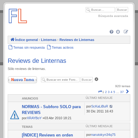
.
Búsqueda avanzada
Índice general
‹
Linternas
‹
Reviews de Linternas
Temas sin respuesta
Temas activos
Reviews de Linternas
Sólo reviews de linternas.
Nuevo Tema
Búsqueda
avanzada
920 temas
Página
Sigui
1
2
3
4
5
…
37
1
ÚLTIMO MENSAJE
ANUNCIOS
de
37
NORMAS - Subforo SOLO para
por
ScKaLiBuR
30 Dic 2011 16:43
REVIEWS
por
XRAYBoY
»03 Abr 2010 18:21
ÚLTIMO MENSAJE
TEMAS
[ÍNDICE] Reviews en orden
por
narutokyn34q75