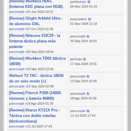
[Review] Wurkkos HD01
por
Modulor
(linterna EDC plana con RGB)
09 Nov 2024 01:43
por
ezeqdb
»20 Jun 2024 19:32
[Review] Olight Arkfeld Ultra -
por
javipiloto
de aluminio OAL
01 Nov 2024 21:18
por
ezeqdb
»27 Oct 2024 01:45
[Review] Nitecore EDC29 - la
por
ezeqdb
linterna táctica plana más
30 Sep 2024 18:54
potente
por
ezeqdb
»30 Sep 2024 18:54
[Review] Wurkkos TD02 (táctica
por
Katja
18650)
17 Sep 2024 14:01
por
ezeqdb
»02 Mar 2024 22:06
Weltool T2 TAC - táctica 18650
por
ezeqdb
de un solo modo (+)
13 Sep 2024 02:48
por
ezeqdb
»13 Sep 2024 02:48
[Review] Fitorch P200 (14000
por
ezeqdb
lúmenes y batería 46800)
19 Ago 2024 01:39
por
ezeqdb
»19 Ago 2024 01:39
[Review] Klarus KT21X Pro -
por
ezeqdb
Táctica con doble interfaz
13 Jul 2024 17:44
(táctica/urbana)
por
ezeqdb
»13 Jul 2024 17:44