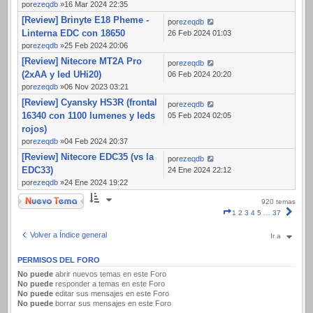
por
ezeqdb
»16 Mar 2024 22:35
[Review] Brinyte E18 Pheme -
por
ezeqdb
Linterna EDC con 18650
26 Feb 2024 01:03
por
ezeqdb
»25 Feb 2024 20:06
[Review] Nitecore MT2A Pro
por
ezeqdb
(2xAA y led UHi20)
06 Feb 2024 20:20
por
ezeqdb
»06 Nov 2023 03:21
[Review] Cyansky HS3R (frontal
por
ezeqdb
16340 con 1100 lumenes y leds
05 Feb 2024 02:05
rojos)
por
ezeqdb
»04 Feb 2024 20:37
[Review] Nitecore EDC35 (vs la
por
ezeqdb
EDC33)
24 Ene 2024 22:12
por
ezeqdb
»24 Ene 2024 19:22
Nuevo Tema
920 temas
Página
Sigui
1
2
3
4
5
…
37
1
de
Volver a Índice general
Ir a
37
PERMISOS DEL FORO
No puede
abrir nuevos temas en este Foro
No puede
responder a temas en este Foro
No puede
editar sus mensajes en este Foro
No puede
borrar sus mensajes en este Foro