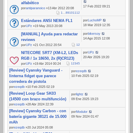
alfabético
17 Feb 2022 09:21
por
antiparanoico
»13 Abr 2012 20:08
1
…
8
9
10
11
12
Estándares ANSI NEMA FL1
por
LuchoMP
18 Mar 2019 12:35
por
UPz
»19 May 2013 20:08
[MANUAL] Ayuda para redactar
por
bikersoy
14 Ago 2015 12:08
reviews
por
UPz
»21 Oct 2012 20:54
1
2
NITECORE SRT7 (XM-L2, LEDs
por
UPz
20 Abr 2026 19:20
RGB / 1x 18650, 2x (R)CR123)
por
UPz
»19 Abr 2014 00:24
1
2
3
4
5
[Review] Cyansky Vanguard -
por
ezeqdb
linterna fidget que parece
10 Feb 2025 02:19
corredera de pistola
por
ezeqdb
»10 Feb 2025 02:19
[Review] Loop Gear SK03
por
lightz
(14500 con brazo multifunción)
09 Ene 2025 19:23
por
ezeqdb
»28 Abr 2024 22:39
[Review] Cyansky Carbon - con
por
Modulor
batería gigante 38121 de 15.000
09 Nov 2024 01:47
mAh
por
ezeqdb
»20 Jul 2024 05:08