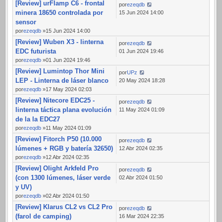
[Review] urFlamp C6 - frontal
por
ezeqdb
minera 18650 controlada por
15 Jun 2024 14:00
sensor
por
ezeqdb
»15 Jun 2024 14:00
[Review] Wuben X3 - linterna
por
ezeqdb
EDC futurista
01 Jun 2024 19:46
por
ezeqdb
»01 Jun 2024 19:46
[Review] Lumintop Thor Mini
por
UPz
LEP - Linterna de láser blanco
20 May 2024 18:28
por
ezeqdb
»17 May 2024 02:03
[Review] Nitecore EDC25 -
por
ezeqdb
linterna táctica plana evolución
11 May 2024 01:09
de la la EDC27
por
ezeqdb
»11 May 2024 01:09
[Review] Fitorch P50 (10.000
por
ezeqdb
lúmenes + RGB y batería 32650)
12 Abr 2024 02:35
por
ezeqdb
»12 Abr 2024 02:35
[Review] Olight Arkfeld Pro
por
ezeqdb
(con 1300 lúmenes, láser verde
02 Abr 2024 01:50
y UV)
por
ezeqdb
»02 Abr 2024 01:50
[Review] Klarus CL2 vs CL2 Pro
por
ezeqdb
(farol de camping)
16 Mar 2024 22:35