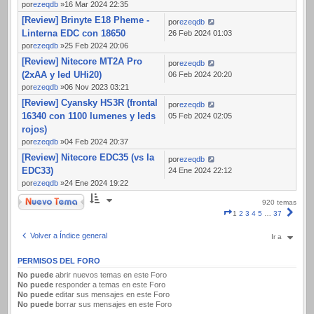
por
ezeqdb
»16 Mar 2024 22:35
[Review] Brinyte E18 Pheme -
por
ezeqdb
Linterna EDC con 18650
26 Feb 2024 01:03
por
ezeqdb
»25 Feb 2024 20:06
[Review] Nitecore MT2A Pro
por
ezeqdb
(2xAA y led UHi20)
06 Feb 2024 20:20
por
ezeqdb
»06 Nov 2023 03:21
[Review] Cyansky HS3R (frontal
por
ezeqdb
16340 con 1100 lumenes y leds
05 Feb 2024 02:05
rojos)
por
ezeqdb
»04 Feb 2024 20:37
[Review] Nitecore EDC35 (vs la
por
ezeqdb
EDC33)
24 Ene 2024 22:12
por
ezeqdb
»24 Ene 2024 19:22
Nuevo Tema
920 temas
Página
Sigui
1
2
3
4
5
…
37
1
de
Volver a Índice general
Ir a
37
PERMISOS DEL FORO
No puede
abrir nuevos temas en este Foro
No puede
responder a temas en este Foro
No puede
editar sus mensajes en este Foro
No puede
borrar sus mensajes en este Foro