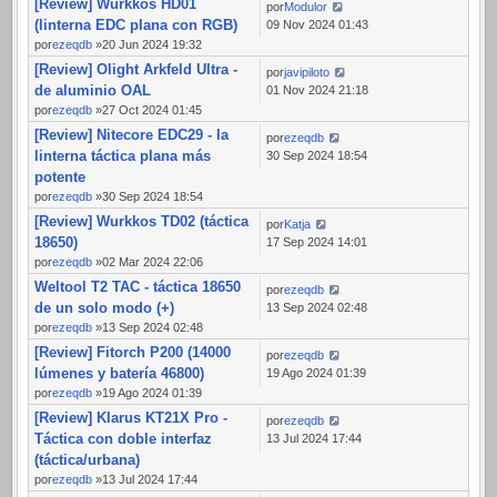
[Review] Wurkkos HD01
por
Modulor
(linterna EDC plana con RGB)
09 Nov 2024 01:43
por
ezeqdb
»20 Jun 2024 19:32
[Review] Olight Arkfeld Ultra -
por
javipiloto
de aluminio OAL
01 Nov 2024 21:18
por
ezeqdb
»27 Oct 2024 01:45
[Review] Nitecore EDC29 - la
por
ezeqdb
linterna táctica plana más
30 Sep 2024 18:54
potente
por
ezeqdb
»30 Sep 2024 18:54
[Review] Wurkkos TD02 (táctica
por
Katja
18650)
17 Sep 2024 14:01
por
ezeqdb
»02 Mar 2024 22:06
Weltool T2 TAC - táctica 18650
por
ezeqdb
de un solo modo (+)
13 Sep 2024 02:48
por
ezeqdb
»13 Sep 2024 02:48
[Review] Fitorch P200 (14000
por
ezeqdb
lúmenes y batería 46800)
19 Ago 2024 01:39
por
ezeqdb
»19 Ago 2024 01:39
[Review] Klarus KT21X Pro -
por
ezeqdb
Táctica con doble interfaz
13 Jul 2024 17:44
(táctica/urbana)
por
ezeqdb
»13 Jul 2024 17:44