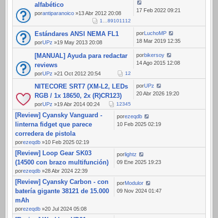
alfabético
17 Feb 2022 09:21
por
antiparanoico
»13 Abr 2012 20:08
1
…
8
9
10
11
12
Estándares ANSI NEMA FL1
por
LuchoMP
18 Mar 2019 12:35
por
UPz
»19 May 2013 20:08
[MANUAL] Ayuda para redactar
por
bikersoy
14 Ago 2015 12:08
reviews
por
UPz
»21 Oct 2012 20:54
1
2
NITECORE SRT7 (XM-L2, LEDs
por
UPz
20 Abr 2026 19:20
RGB / 1x 18650, 2x (R)CR123)
por
UPz
»19 Abr 2014 00:24
1
2
3
4
5
[Review] Cyansky Vanguard -
por
ezeqdb
linterna fidget que parece
10 Feb 2025 02:19
corredera de pistola
por
ezeqdb
»10 Feb 2025 02:19
[Review] Loop Gear SK03
por
lightz
(14500 con brazo multifunción)
09 Ene 2025 19:23
por
ezeqdb
»28 Abr 2024 22:39
[Review] Cyansky Carbon - con
por
Modulor
batería gigante 38121 de 15.000
09 Nov 2024 01:47
mAh
por
ezeqdb
»20 Jul 2024 05:08