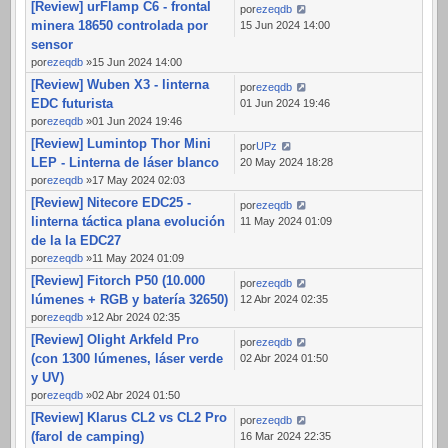
[Review] urFlamp C6 - frontal
por
ezeqdb
minera 18650 controlada por
15 Jun 2024 14:00
sensor
por
ezeqdb
»15 Jun 2024 14:00
[Review] Wuben X3 - linterna
por
ezeqdb
EDC futurista
01 Jun 2024 19:46
por
ezeqdb
»01 Jun 2024 19:46
[Review] Lumintop Thor Mini
por
UPz
LEP - Linterna de láser blanco
20 May 2024 18:28
por
ezeqdb
»17 May 2024 02:03
[Review] Nitecore EDC25 -
por
ezeqdb
linterna táctica plana evolución
11 May 2024 01:09
de la la EDC27
por
ezeqdb
»11 May 2024 01:09
[Review] Fitorch P50 (10.000
por
ezeqdb
lúmenes + RGB y batería 32650)
12 Abr 2024 02:35
por
ezeqdb
»12 Abr 2024 02:35
[Review] Olight Arkfeld Pro
por
ezeqdb
(con 1300 lúmenes, láser verde
02 Abr 2024 01:50
y UV)
por
ezeqdb
»02 Abr 2024 01:50
[Review] Klarus CL2 vs CL2 Pro
por
ezeqdb
(farol de camping)
16 Mar 2024 22:35