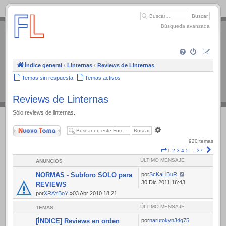
.
Búsqueda avanzada
Índice general
‹
Linternas
‹
Reviews de Linternas
Temas sin respuesta
Temas activos
Reviews de Linternas
Sólo reviews de linternas.
Nuevo Tema
Búsqueda
avanzada
920 temas
Página
Sigui
1
2
3
4
5
…
37
1
ÚLTIMO MENSAJE
ANUNCIOS
de
37
NORMAS - Subforo SOLO para
por
ScKaLiBuR
30 Dic 2011 16:43
REVIEWS
por
XRAYBoY
»03 Abr 2010 18:21
ÚLTIMO MENSAJE
TEMAS
[ÍNDICE] Reviews en orden
por
narutokyn34q75