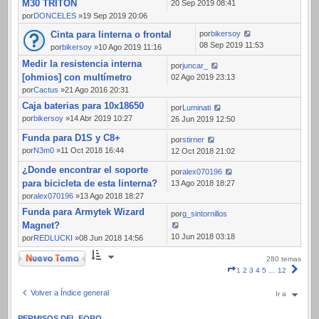
M30 TRITON
20 Sep 2019 08:41
por
DONCELES
»19 Sep 2019 20:06
Cinta para linterna o frontal
por
bikersoy
08 Sep 2019 11:53
por
bikersoy
»10 Ago 2019 11:16
Medir la resistencia interna
por
juncar_
[ohmios] con multímetro
02 Ago 2019 23:13
por
Cactus
»21 Ago 2016 20:31
Caja baterias para 10x18650
por
Luminati
por
bikersoy
»14 Abr 2019 10:27
26 Jun 2019 12:50
Funda para D1S y C8+
por
stirner
por
N3m0
»11 Oct 2018 16:44
12 Oct 2018 21:02
¿Donde encontrar el soporte
por
alex070196
para bicicleta de esta linterna?
13 Ago 2018 18:27
por
alex070196
»13 Ago 2018 18:27
Funda para Armytek Wizard
por
g_sintornillos
Magnet?
10 Jun 2018 03:18
por
REDLUCKI
»08 Jun 2018 14:56
Nuevo Tema
280 temas
Página
Sigui
1
2
3
4
5
…
12
1
de
Volver a Índice general
Ir a
12
PERMISOS DEL FORO