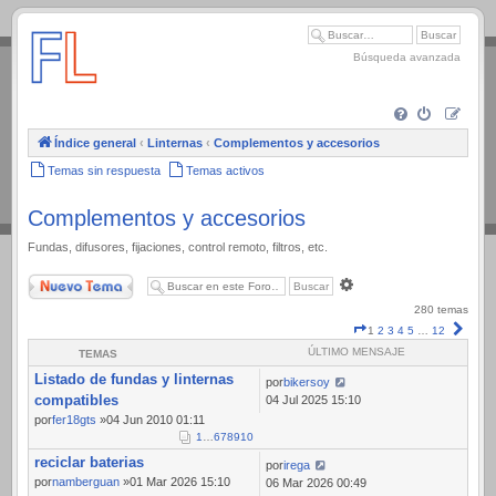
.
Búsqueda avanzada
Índice general
‹
Linternas
‹
Complementos y accesorios
Temas sin respuesta
Temas activos
Complementos y accesorios
Fundas, difusores, fijaciones, control remoto, filtros, etc.
Nuevo Tema
Búsqueda
avanzada
280 temas
Página
Sigui
1
2
3
4
5
…
12
1
ÚLTIMO MENSAJE
TEMAS
de
Listado de fundas y linternas
12
por
bikersoy
compatibles
04 Jul 2025 15:10
por
fer18gts
»04 Jun 2010 01:11
1
…
6
7
8
9
10
reciclar baterias
por
irega
por
namberguan
»01 Mar 2026 15:10
06 Mar 2026 00:49