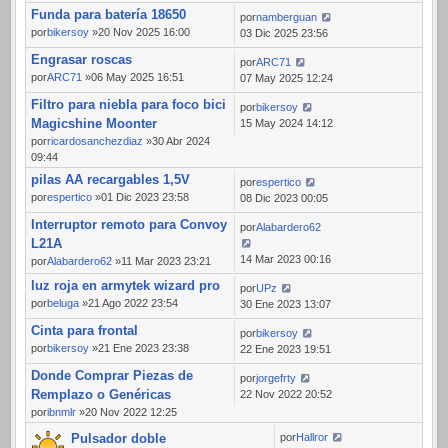
Funda para batería 18650
por
namberguan
por
bikersoy
»20 Nov 2025 16:00
03 Dic 2025 23:56
Engrasar roscas
por
ARC71
por
ARC71
»06 May 2025 16:51
07 May 2025 12:24
Filtro para niebla para foco bici
por
bikersoy
Magicshine Moonter
15 May 2024 14:12
por
ricardosanchezdiaz
»30 Abr 2024
09:44
pilas AA recargables 1,5V
por
espertico
por
espertico
»01 Dic 2023 23:58
08 Dic 2023 00:05
Interruptor remoto para Convoy
por
Alabardero62
L21A
14 Mar 2023 00:16
por
Alabardero62
»11 Mar 2023 23:21
luz roja en armytek wizard pro
por
UPz
por
beluga
»21 Ago 2022 23:54
30 Ene 2023 13:07
Cinta para frontal
por
bikersoy
por
bikersoy
»21 Ene 2023 23:38
22 Ene 2023 19:51
Donde Comprar Piezas de
por
jorgefrty
Remplazo o Genéricas
22 Nov 2022 20:52
por
ibnmlr
»20 Nov 2022 12:25
Pulsador doble
por
Hallror