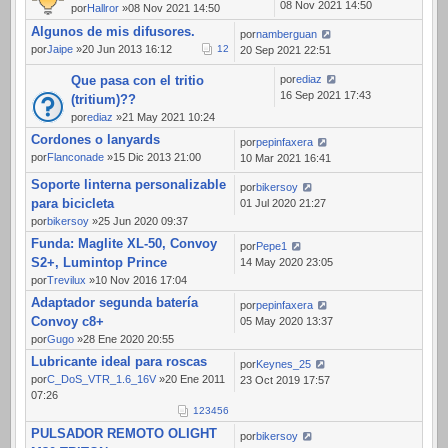
08 Nov 2021 14:50
por
Hallror
»08 Nov 2021 14:50
Algunos de mis difusores.
por
namberguan
por
Jaipe
»20 Jun 2013 16:12
1
2
20 Sep 2021 22:51
Que pasa con el tritio
por
ediaz
16 Sep 2021 17:43
(tritium)??
por
ediaz
»21 May 2021 10:24
Cordones o lanyards
por
pepinfaxera
por
Flanconade
»15 Dic 2013 21:00
10 Mar 2021 16:41
Soporte linterna personalizable
por
bikersoy
para bicicleta
01 Jul 2020 21:27
por
bikersoy
»25 Jun 2020 09:37
Funda: Maglite XL-50, Convoy
por
Pepe1
S2+, Lumintop Prince
14 May 2020 23:05
por
Trevilux
»10 Nov 2016 17:04
Adaptador segunda batería
por
pepinfaxera
Convoy c8+
05 May 2020 13:37
por
Gugo
»28 Ene 2020 20:55
Lubricante ideal para roscas
por
Keynes_25
por
C_DoS_VTR_1.6_16V
»20 Ene 2011
23 Oct 2019 17:57
07:26
1
2
3
4
5
6
PULSADOR REMOTO OLIGHT
por
bikersoy