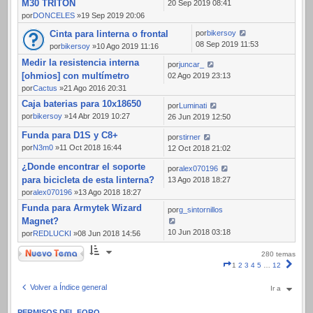
M30 TRITON
20 Sep 2019 08:41
por
DONCELES
»19 Sep 2019 20:06
Cinta para linterna o frontal
por
bikersoy
08 Sep 2019 11:53
por
bikersoy
»10 Ago 2019 11:16
Medir la resistencia interna
por
juncar_
[ohmios] con multímetro
02 Ago 2019 23:13
por
Cactus
»21 Ago 2016 20:31
Caja baterias para 10x18650
por
Luminati
por
bikersoy
»14 Abr 2019 10:27
26 Jun 2019 12:50
Funda para D1S y C8+
por
stirner
por
N3m0
»11 Oct 2018 16:44
12 Oct 2018 21:02
¿Donde encontrar el soporte
por
alex070196
para bicicleta de esta linterna?
13 Ago 2018 18:27
por
alex070196
»13 Ago 2018 18:27
Funda para Armytek Wizard
por
g_sintornillos
Magnet?
10 Jun 2018 03:18
por
REDLUCKI
»08 Jun 2018 14:56
Nuevo Tema
280 temas
Página
Sigui
1
2
3
4
5
…
12
1
de
Volver a Índice general
Ir a
12
PERMISOS DEL FORO