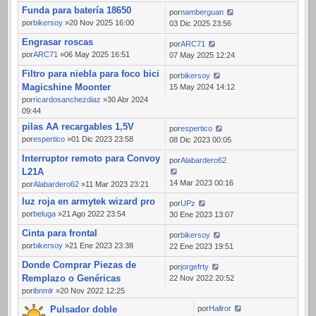
Funda para batería 18650
por
namberguan
por
bikersoy
»20 Nov 2025 16:00
03 Dic 2025 23:56
Engrasar roscas
por
ARC71
por
ARC71
»06 May 2025 16:51
07 May 2025 12:24
Filtro para niebla para foco bici
por
bikersoy
Magicshine Moonter
15 May 2024 14:12
por
ricardosanchezdiaz
»30 Abr 2024
09:44
pilas AA recargables 1,5V
por
espertico
por
espertico
»01 Dic 2023 23:58
08 Dic 2023 00:05
Interruptor remoto para Convoy
por
Alabardero62
L21A
14 Mar 2023 00:16
por
Alabardero62
»11 Mar 2023 23:21
luz roja en armytek wizard pro
por
UPz
por
beluga
»21 Ago 2022 23:54
30 Ene 2023 13:07
Cinta para frontal
por
bikersoy
por
bikersoy
»21 Ene 2023 23:38
22 Ene 2023 19:51
Donde Comprar Piezas de
por
jorgefrty
Remplazo o Genéricas
22 Nov 2022 20:52
por
ibnmlr
»20 Nov 2022 12:25
Pulsador doble
por
Hallror