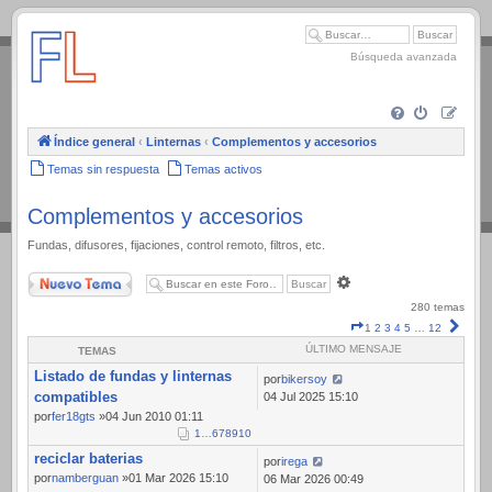
.
Búsqueda avanzada
Índice general
‹
Linternas
‹
Complementos y accesorios
Temas sin respuesta
Temas activos
Complementos y accesorios
Fundas, difusores, fijaciones, control remoto, filtros, etc.
Nuevo Tema
Búsqueda
avanzada
280 temas
Página
Sigui
1
2
3
4
5
…
12
1
ÚLTIMO MENSAJE
TEMAS
de
Listado de fundas y linternas
12
por
bikersoy
compatibles
04 Jul 2025 15:10
por
fer18gts
»04 Jun 2010 01:11
1
…
6
7
8
9
10
reciclar baterias
por
irega
por
namberguan
»01 Mar 2026 15:10
06 Mar 2026 00:49