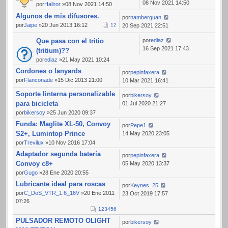
08 Nov 2021 14:50
por
Hallror
»08 Nov 2021 14:50
Algunos de mis difusores.
por
namberguan
por
Jaipe
»20 Jun 2013 16:12
1
2
20 Sep 2021 22:51
Que pasa con el tritio
por
ediaz
16 Sep 2021 17:43
(tritium)??
por
ediaz
»21 May 2021 10:24
Cordones o lanyards
por
pepinfaxera
por
Flanconade
»15 Dic 2013 21:00
10 Mar 2021 16:41
Soporte linterna personalizable
por
bikersoy
para bicicleta
01 Jul 2020 21:27
por
bikersoy
»25 Jun 2020 09:37
Funda: Maglite XL-50, Convoy
por
Pepe1
S2+, Lumintop Prince
14 May 2020 23:05
por
Trevilux
»10 Nov 2016 17:04
Adaptador segunda batería
por
pepinfaxera
Convoy c8+
05 May 2020 13:37
por
Gugo
»28 Ene 2020 20:55
Lubricante ideal para roscas
por
Keynes_25
por
C_DoS_VTR_1.6_16V
»20 Ene 2011
23 Oct 2019 17:57
07:26
1
2
3
4
5
6
PULSADOR REMOTO OLIGHT
por
bikersoy