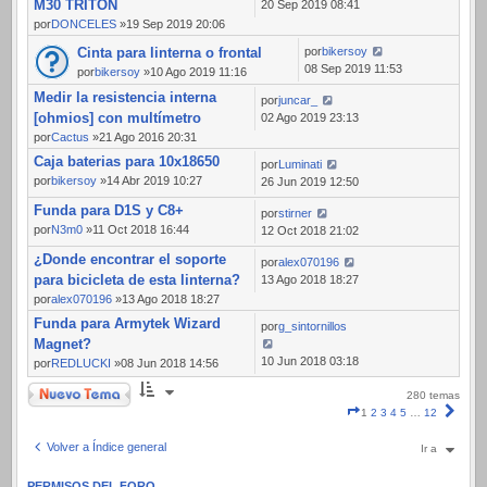
M30 TRITON
20 Sep 2019 08:41
por
DONCELES
»19 Sep 2019 20:06
Cinta para linterna o frontal
por
bikersoy
08 Sep 2019 11:53
por
bikersoy
»10 Ago 2019 11:16
Medir la resistencia interna
por
juncar_
[ohmios] con multímetro
02 Ago 2019 23:13
por
Cactus
»21 Ago 2016 20:31
Caja baterias para 10x18650
por
Luminati
por
bikersoy
»14 Abr 2019 10:27
26 Jun 2019 12:50
Funda para D1S y C8+
por
stirner
por
N3m0
»11 Oct 2018 16:44
12 Oct 2018 21:02
¿Donde encontrar el soporte
por
alex070196
para bicicleta de esta linterna?
13 Ago 2018 18:27
por
alex070196
»13 Ago 2018 18:27
Funda para Armytek Wizard
por
g_sintornillos
Magnet?
10 Jun 2018 03:18
por
REDLUCKI
»08 Jun 2018 14:56
Nuevo Tema
280 temas
Página
Sigui
1
2
3
4
5
…
12
1
de
Volver a Índice general
Ir a
12
PERMISOS DEL FORO