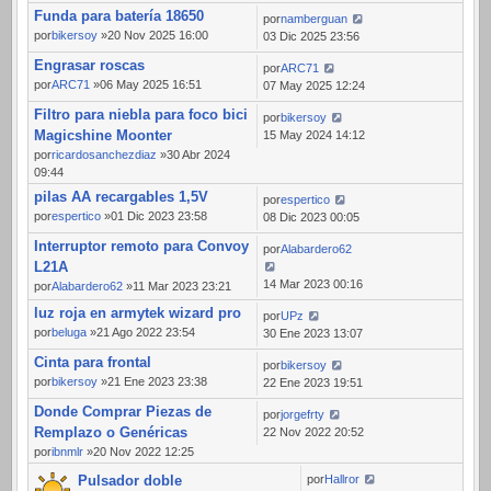
Funda para batería 18650
por
namberguan
por
bikersoy
»20 Nov 2025 16:00
03 Dic 2025 23:56
Engrasar roscas
por
ARC71
por
ARC71
»06 May 2025 16:51
07 May 2025 12:24
Filtro para niebla para foco bici
por
bikersoy
Magicshine Moonter
15 May 2024 14:12
por
ricardosanchezdiaz
»30 Abr 2024
09:44
pilas AA recargables 1,5V
por
espertico
por
espertico
»01 Dic 2023 23:58
08 Dic 2023 00:05
Interruptor remoto para Convoy
por
Alabardero62
L21A
14 Mar 2023 00:16
por
Alabardero62
»11 Mar 2023 23:21
luz roja en armytek wizard pro
por
UPz
por
beluga
»21 Ago 2022 23:54
30 Ene 2023 13:07
Cinta para frontal
por
bikersoy
por
bikersoy
»21 Ene 2023 23:38
22 Ene 2023 19:51
Donde Comprar Piezas de
por
jorgefrty
Remplazo o Genéricas
22 Nov 2022 20:52
por
ibnmlr
»20 Nov 2022 12:25
Pulsador doble
por
Hallror