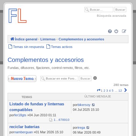
.
Búsqueda avanzada
Índice general
‹
Linternas
‹
Complementos y accesorios
Temas sin respuesta
Temas activos
Complementos y accesorios
Fundas, difusores, fijaciones, control remoto, filtros, etc.
Nuevo Tema
Búsqueda
avanzada
280 temas
Página
Sigui
1
2
3
4
5
…
12
1
ÚLTIMO MENSAJE
TEMAS
de
Listado de fundas y linternas
12
por
bikersoy
compatibles
04 Jul 2025 15:10
por
fer18gts
»04 Jun 2010 01:11
1
…
6
7
8
9
10
reciclar baterias
por
irega
por
namberguan
»01 Mar 2026 15:10
06 Mar 2026 00:49