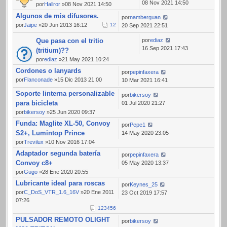
08 Nov 2021 14:50
por
Hallror
»08 Nov 2021 14:50
Algunos de mis difusores.
por
namberguan
por
Jaipe
»20 Jun 2013 16:12
1
2
20 Sep 2021 22:51
Que pasa con el tritio
por
ediaz
16 Sep 2021 17:43
(tritium)??
por
ediaz
»21 May 2021 10:24
Cordones o lanyards
por
pepinfaxera
por
Flanconade
»15 Dic 2013 21:00
10 Mar 2021 16:41
Soporte linterna personalizable
por
bikersoy
para bicicleta
01 Jul 2020 21:27
por
bikersoy
»25 Jun 2020 09:37
Funda: Maglite XL-50, Convoy
por
Pepe1
S2+, Lumintop Prince
14 May 2020 23:05
por
Trevilux
»10 Nov 2016 17:04
Adaptador segunda batería
por
pepinfaxera
Convoy c8+
05 May 2020 13:37
por
Gugo
»28 Ene 2020 20:55
Lubricante ideal para roscas
por
Keynes_25
por
C_DoS_VTR_1.6_16V
»20 Ene 2011
23 Oct 2019 17:57
07:26
1
2
3
4
5
6
PULSADOR REMOTO OLIGHT
por
bikersoy