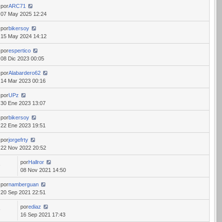
por
ARC71
07 May 2025 12:24
por
bikersoy
15 May 2024 14:12
por
espertico
08 Dic 2023 00:05
por
Alabardero62
14 Mar 2023 00:16
por
UPz
30 Ene 2023 13:07
por
bikersoy
22 Ene 2023 19:51
por
jorgefrty
22 Nov 2022 20:52
por
Hallror
3
08 Nov 2021 14:50
por
namberguan
20 Sep 2021 22:51
por
ediaz
5
16 Sep 2021 17:43