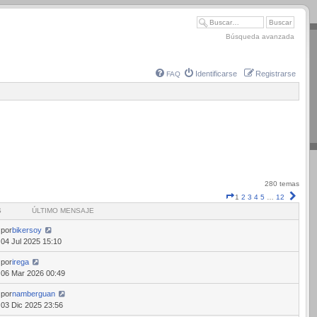
Búsqueda avanzada
Identificarse
Registrarse
FAQ
280 temas
Página
Sigui
1
2
3
4
5
…
12
1
S
ÚLTIMO MENSAJE
de
12
por
bikersoy
04 Jul 2025 15:10
por
irega
06 Mar 2026 00:49
por
namberguan
03 Dic 2025 23:56