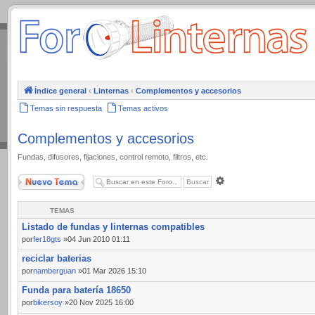
.
Índice general
‹
Linternas
‹
Complementos y accesorios
Temas sin respuesta
Temas activos
Complementos y accesorios
Fundas, difusores, fijaciones, control remoto, filtros, etc.
Nuevo Tema
Búsqueda
avanzada
TEMAS
Listado de fundas y linternas compatibles
por
fer18gts
»04 Jun 2010 01:11
reciclar baterias
por
namberguan
»01 Mar 2026 15:10
Funda para batería 18650
por
bikersoy
»20 Nov 2025 16:00