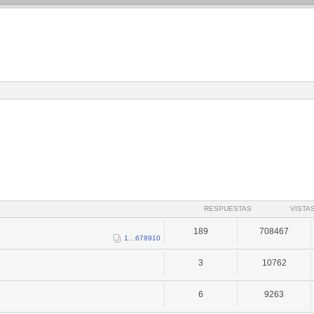
RESPUESTAS
VISTA
189
708467
1
…
6
7
8
9
10
3
10762
6
9263