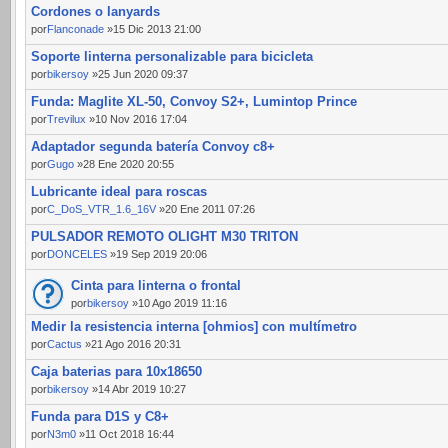
Cordones o lanyards
por
Flanconade
»15 Dic 2013 21:00
Soporte linterna personalizable para bicicleta
por
bikersoy
»25 Jun 2020 09:37
Funda: Maglite XL-50, Convoy S2+, Lumintop Prince
por
Trevilux
»10 Nov 2016 17:04
Adaptador segunda batería Convoy c8+
por
Gugo
»28 Ene 2020 20:55
Lubricante ideal para roscas
por
C_DoS_VTR_1.6_16V
»20 Ene 2011 07:26
PULSADOR REMOTO OLIGHT M30 TRITON
por
DONCELES
»19 Sep 2019 20:06
Cinta para linterna o frontal
por
bikersoy
»10 Ago 2019 11:16
Medir la resistencia interna [ohmios] con multímetro
por
Cactus
»21 Ago 2016 20:31
Caja baterias para 10x18650
por
bikersoy
»14 Abr 2019 10:27
Funda para D1S y C8+
por
N3m0
»11 Oct 2018 16:44