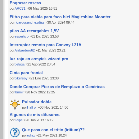
Engrasar roscas
por
ARC71
»06 May 2025 16:51
Filtro para niebla para foco bici Magicshine Moonter
por
ricardosanchezdiaz
»30 Abr 2024 09:44
pilas AA recargables 1,5V
por
espertico
»01 Dic 2023 23:58
Interruptor remoto para Convoy L21A
por
Alabardero62
»11 Mar 2023 23:21
luz roja en armytek wizard pro
por
beluga
»21 Ago 2022 23:54
Cinta para frontal
por
bikersoy
»21 Ene 2023 23:38
Donde Comprar Piezas de Remplazo o Genéricas
por
ibnmlr
»20 Nov 2022 12:25
Pulsador doble
por
Hallror
»08 Nov 2021 14:50
Algunos de mis difusores.
por
Jaipe
»20 Jun 2013 16:12
Que pasa con el tritio (tritium)??
por
ediaz
»21 May 2021 10:24