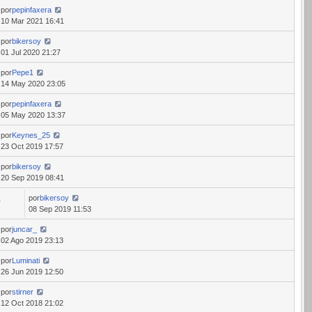
por
pepinfaxera
10 Mar 2021 16:41
por
bikersoy
01 Jul 2020 21:27
por
Pepe1
14 May 2020 23:05
por
pepinfaxera
05 May 2020 13:37
por
Keynes_25
23 Oct 2019 17:57
por
bikersoy
20 Sep 2019 08:41
por
bikersoy
0
08 Sep 2019 11:53
por
juncar_
02 Ago 2019 23:13
por
Luminati
26 Jun 2019 12:50
por
stirner
12 Oct 2018 21:02