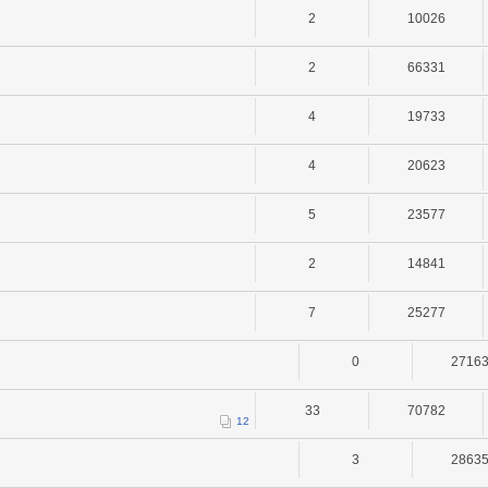
2
10026
2
66331
4
19733
4
20623
5
23577
2
14841
7
25277
0
2716
33
70782
1
2
3
2863