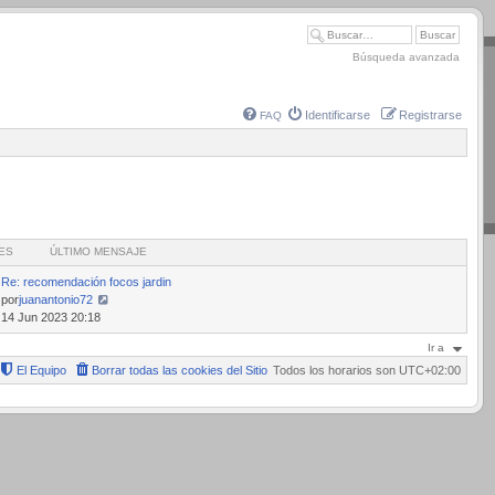
Búsqueda avanzada
Identificarse
Registrarse
FAQ
ES
ÚLTIMO MENSAJE
Re: recomendación focos jardin
por
juanantonio72
Ver
14 Jun 2023 20:18
último
Ir a
mensaje
El Equipo
Borrar todas las cookies del Sitio
Todos los horarios son
UTC+02:00