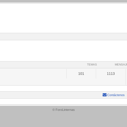
TEMAS
MENSAJ
101
1113
Contáctenos
© ForoLinternas