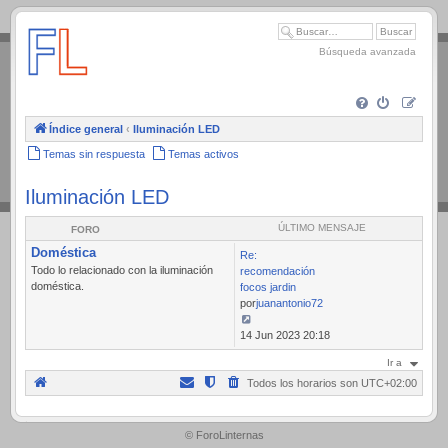
.
Búsqueda avanzada
Índice general
‹
Iluminación LED
Temas sin respuesta
Temas activos
Iluminación LED
ÚLTIMO MENSAJE
FORO
Doméstica
Re:
Todo lo relacionado con la iluminación
recomendación
doméstica.
focos jardin
por
juanantonio72
Ver
14 Jun 2023 20:18
último
Ir a
mensaje
Todos los horarios son
UTC+02:00
.
© ForoLinternas