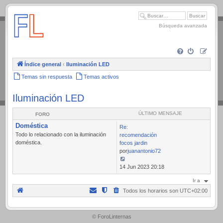
.
Búsqueda avanzada
Índice general
‹
Iluminación LED
Temas sin respuesta
Temas activos
Iluminación LED
ÚLTIMO MENSAJE
FORO
Doméstica
Re:
Todo lo relacionado con la iluminación
recomendación
doméstica.
focos jardin
por
juanantonio72
Ver
14 Jun 2023 20:18
último
Ir a
mensaje
Todos los horarios son
UTC+02:00
.
© ForoLinternas