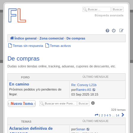
.
Búsqueda avanzada
Índice general
‹
Zona comercial
‹
De compras
Temas sin respuesta
Temas activos
De compras
Dudas sobre tiendas online, tracking, aduanas, cupones de descuento, etc.
ÚLTIMO MENSAJE
FORO
En camino
Re: Convoy L21b
Próximos pedidos y/o pendientes de
por
Ramiro AS
llegar.
Ver
03 Sep 2025 18:15
último
Nuevo Tema
Búsqueda
mensaje
avanzada
329 temas
Página
Sigui
1
2
3
4
5
…
14
1
ÚLTIMO MENSAJE
TEMAS
de
Aclaracion definitiva de
14
por
Sonan