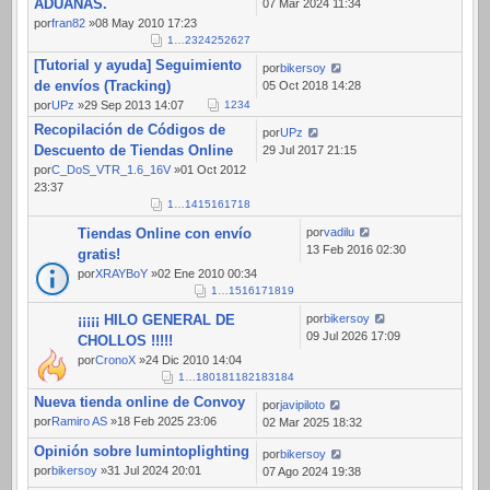
ADUANAS.
07 Mar 2024 11:34
por
fran82
»08 May 2010 17:23
1
…
23
24
25
26
27
[Tutorial y ayuda] Seguimiento
por
bikersoy
de envíos (Tracking)
05 Oct 2018 14:28
por
UPz
»29 Sep 2013 14:07
1
2
3
4
Recopilación de Códigos de
por
UPz
Descuento de Tiendas Online
29 Jul 2017 21:15
por
C_DoS_VTR_1.6_16V
»01 Oct 2012
23:37
1
…
14
15
16
17
18
Tiendas Online con envío
por
vadilu
13 Feb 2016 02:30
gratis!
por
XRAYBoY
»02 Ene 2010 00:34
1
…
15
16
17
18
19
¡¡¡¡¡ HILO GENERAL DE
por
bikersoy
09 Jul 2026 17:09
CHOLLOS !!!!!
por
CronoX
»24 Dic 2010 14:04
1
…
180
181
182
183
184
Nueva tienda online de Convoy
por
javipiloto
por
Ramiro AS
»18 Feb 2025 23:06
02 Mar 2025 18:32
Opinión sobre lumintoplighting
por
bikersoy
por
bikersoy
»31 Jul 2024 20:01
07 Ago 2024 19:38