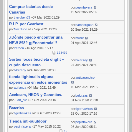
Comprar baterías desde
por
pepinfaxera
Canarias
11 Mar 2022 05:02
por
theruben63
»07 Mar 2022 01:29
R.I.P. por Gearbest
por
namberguan
por
Noctiluco
»17 Sep 2021 19:26
20 Sep 2021 19:29
¿Dónde puedo encontrar una
por
morrit
NEW 898? ¡¡¡Encontrada!!!
01 Ago 2021 12:46
por
Petaca
»16 Ago 2016 15:17
1
2
3
4
5
6
Sorteo focos bicicleta olight +
por
bikersoy
cupón descuento
24 Jun 2021 20:30
por
bikersoy
»24 Jun 2021 20:30
tienda lightmalls alguna
por
antiparanoico
experiencia en estos momentos
10 Mar 2021 19:15
por
adrianca
»04 Mar 2021 12:49
Acebeam, NKON y Garantias.
por
belorzas
por
Juan_blv
»27 Oct 2020 20:16
01 Nov 2020 20:18
Baterias
por
tigerhawkes
por
tigerhawkes
»28 Oct 2020 12:29
29 Oct 2020 17:16
Tienda intl-ouutdoor
por
pepinfaxera
por
pepinfaxera
»17 May 2015 20:22
26 Jun 2020 05:11
1
2