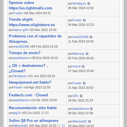
Opinion sobre
por
Verdiayos
https://es.lightmalls.com
05 Mar 2024 11:50
por
Foster
»05 Mar 2024 00:31
Tienda olight:
por
Foster
https://www.olightstore.es
04 Mar 2024 22:23
por
klarus g20
»30 Nov 2021 10:40
Problema con el repartidor de
por
ivan202399
Aliexpress.
11 Feb 2024 23:49
por
ivan202399
»09 Feb 2024 13:18
Tiempo de envío?
por
bikersoy
por
pepinfaxera
»30 Ene 2024 19:10
02 Feb 2024 00:02
¿ DX = dealextreme? ,
por
morrit
¿Closed?
27 Sep 2023 23:40
por
Verdiayos
»21 Jun 2023 03:16
hkequipment.net fiable?
por
Foster
por
Foster
»19 Ago 2023 22:55
21 Ago 2023 20:52
Fasttech.com : Closed
por
UPz
por
pepinfaxera
»14 Dic 2022 18:55
18 Dic 2022 21:23
Recomendación sitio fiable
por
pepinfaxera
por
jog76
»02 Oct 2021 17:27
08 Dic 2022 07:58
Sofirn Q8 Pro en alliexpress
por
Winston81
por
Winston81
»09 Sep 2022 16:20
1
2
29 Sep 2022 19:33