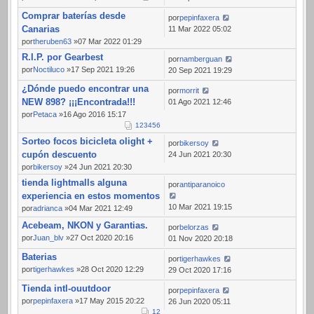
Comprar baterías desde
por
pepinfaxera
Canarias
11 Mar 2022 05:02
por
theruben63
»07 Mar 2022 01:29
R.I.P. por Gearbest
por
namberguan
por
Noctiluco
»17 Sep 2021 19:26
20 Sep 2021 19:29
¿Dónde puedo encontrar una
por
morrit
NEW 898? ¡¡¡Encontrada!!!
01 Ago 2021 12:46
por
Petaca
»16 Ago 2016 15:17
1
2
3
4
5
6
Sorteo focos bicicleta olight +
por
bikersoy
cupón descuento
24 Jun 2021 20:30
por
bikersoy
»24 Jun 2021 20:30
tienda lightmalls alguna
por
antiparanoico
experiencia en estos momentos
10 Mar 2021 19:15
por
adrianca
»04 Mar 2021 12:49
Acebeam, NKON y Garantias.
por
belorzas
por
Juan_blv
»27 Oct 2020 20:16
01 Nov 2020 20:18
Baterias
por
tigerhawkes
por
tigerhawkes
»28 Oct 2020 12:29
29 Oct 2020 17:16
Tienda intl-ouutdoor
por
pepinfaxera
por
pepinfaxera
»17 May 2015 20:22
26 Jun 2020 05:11
1
2