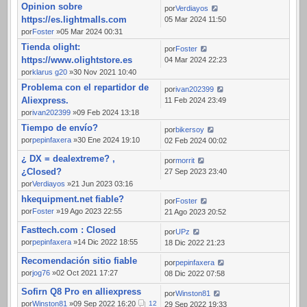
Opinion sobre
por
Verdiayos
https://es.lightmalls.com
05 Mar 2024 11:50
por
Foster
»05 Mar 2024 00:31
Tienda olight:
por
Foster
https://www.olightstore.es
04 Mar 2024 22:23
por
klarus g20
»30 Nov 2021 10:40
Problema con el repartidor de
por
ivan202399
Aliexpress.
11 Feb 2024 23:49
por
ivan202399
»09 Feb 2024 13:18
Tiempo de envío?
por
bikersoy
por
pepinfaxera
»30 Ene 2024 19:10
02 Feb 2024 00:02
¿ DX = dealextreme? ,
por
morrit
¿Closed?
27 Sep 2023 23:40
por
Verdiayos
»21 Jun 2023 03:16
hkequipment.net fiable?
por
Foster
por
Foster
»19 Ago 2023 22:55
21 Ago 2023 20:52
Fasttech.com : Closed
por
UPz
por
pepinfaxera
»14 Dic 2022 18:55
18 Dic 2022 21:23
Recomendación sitio fiable
por
pepinfaxera
por
jog76
»02 Oct 2021 17:27
08 Dic 2022 07:58
Sofirn Q8 Pro en alliexpress
por
Winston81
por
Winston81
»09 Sep 2022 16:20
1
2
29 Sep 2022 19:33