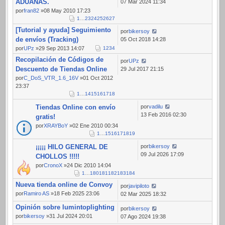
ADUANAS.
07 Mar 2024 11:34
por
fran82
»08 May 2010 17:23
1
…
23
24
25
26
27
[Tutorial y ayuda] Seguimiento
por
bikersoy
de envíos (Tracking)
05 Oct 2018 14:28
por
UPz
»29 Sep 2013 14:07
1
2
3
4
Recopilación de Códigos de
por
UPz
Descuento de Tiendas Online
29 Jul 2017 21:15
por
C_DoS_VTR_1.6_16V
»01 Oct 2012
23:37
1
…
14
15
16
17
18
Tiendas Online con envío
por
vadilu
13 Feb 2016 02:30
gratis!
por
XRAYBoY
»02 Ene 2010 00:34
1
…
15
16
17
18
19
¡¡¡¡¡ HILO GENERAL DE
por
bikersoy
09 Jul 2026 17:09
CHOLLOS !!!!!
por
CronoX
»24 Dic 2010 14:04
1
…
180
181
182
183
184
Nueva tienda online de Convoy
por
javipiloto
por
Ramiro AS
»18 Feb 2025 23:06
02 Mar 2025 18:32
Opinión sobre lumintoplighting
por
bikersoy
por
bikersoy
»31 Jul 2024 20:01
07 Ago 2024 19:38