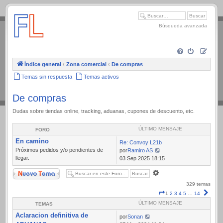
.
Búsqueda avanzada
Índice general
‹
Zona comercial
‹
De compras
Temas sin respuesta
Temas activos
De compras
Dudas sobre tiendas online, tracking, aduanas, cupones de descuento, etc.
ÚLTIMO MENSAJE
FORO
En camino
Re: Convoy L21b
Próximos pedidos y/o pendientes de
por
Ramiro AS
llegar.
Ver
03 Sep 2025 18:15
último
Nuevo Tema
Búsqueda
mensaje
avanzada
329 temas
Página
Sigui
1
2
3
4
5
…
14
1
ÚLTIMO MENSAJE
TEMAS
de
Aclaracion definitiva de
14
por
Sonan