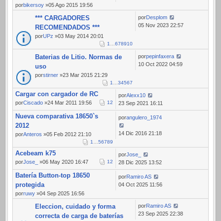
por
bikersoy
»05 Ago 2015 19:56
*** CARGADORES
por
Desplom
05 Nov 2023 22:57
RECOMENDADOS ***
por
UPz
»03 May 2014 20:01
1
…
6
7
8
9
10
Baterias de Litio. Normas de
por
pepinfaxera
10 Oct 2022 04:59
uso
por
stirner
»23 Mar 2015 21:29
1
…
3
4
5
6
7
Cargar con cargador de RC
por
Alexx10
por
Ciscado
»24 Mar 2011 19:56
1
2
23 Sep 2021 16:11
Nueva comparativa 18650`s
por
angulero_1974
2012
14 Dic 2016 21:18
por
Anteros
»05 Feb 2012 21:10
1
…
5
6
7
8
9
Acebeam k75
por
Jose_
por
Jose_
»06 May 2020 16:47
1
2
28 Dic 2025 13:52
Batería Button-top 18650
por
Ramiro AS
protegida
04 Oct 2025 11:56
por
ruwy
»04 Sep 2025 16:56
Eleccion, cuidado y forma
por
Ramiro AS
23 Sep 2025 22:38
correcta de carga de baterías