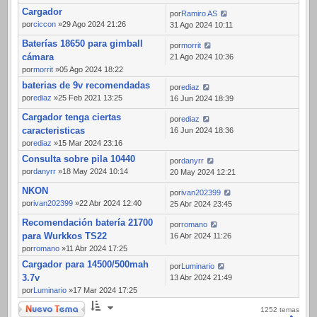
Cargador
por
Ramiro AS
por
ciccon
»29 Ago 2024 21:26
31 Ago 2024 10:11
Baterías 18650 para gimball
por
morrit
cámara
21 Ago 2024 10:36
por
morrit
»05 Ago 2024 18:22
baterias de 9v recomendadas
por
ediaz
por
ediaz
»25 Feb 2021 13:25
16 Jun 2024 18:39
Cargador tenga ciertas
por
ediaz
caracteristicas
16 Jun 2024 18:36
por
ediaz
»15 Mar 2024 23:16
Consulta sobre pila 10440
por
danyrr
por
danyrr
»18 May 2024 10:14
20 May 2024 12:21
NKON
por
ivan202399
por
ivan202399
»22 Abr 2024 12:40
25 Abr 2024 23:45
Recomendación batería 21700
por
romano
para Wurkkos TS22
16 Abr 2024 11:26
por
romano
»11 Abr 2024 17:25
Cargador para 14500/500mah
por
Luminario
3.7v
13 Abr 2024 21:49
por
Luminario
»17 Mar 2024 17:25
Nuevo Tema
1252 temas