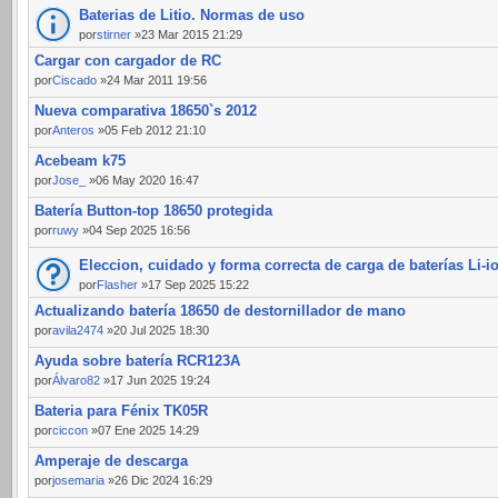
Baterias de Litio. Normas de uso
por
stirner
»23 Mar 2015 21:29
Cargar con cargador de RC
por
Ciscado
»24 Mar 2011 19:56
Nueva comparativa 18650`s 2012
por
Anteros
»05 Feb 2012 21:10
Acebeam k75
por
Jose_
»06 May 2020 16:47
Batería Button-top 18650 protegida
por
ruwy
»04 Sep 2025 16:56
Eleccion, cuidado y forma correcta de carga de baterías Li-i
por
Flasher
»17 Sep 2025 15:22
Actualizando batería 18650 de destornillador de mano
por
avila2474
»20 Jul 2025 18:30
Ayuda sobre batería RCR123A
por
Álvaro82
»17 Jun 2025 19:24
Bateria para Fénix TK05R
por
ciccon
»07 Ene 2025 14:29
Amperaje de descarga
por
josemaria
»26 Dic 2024 16:29