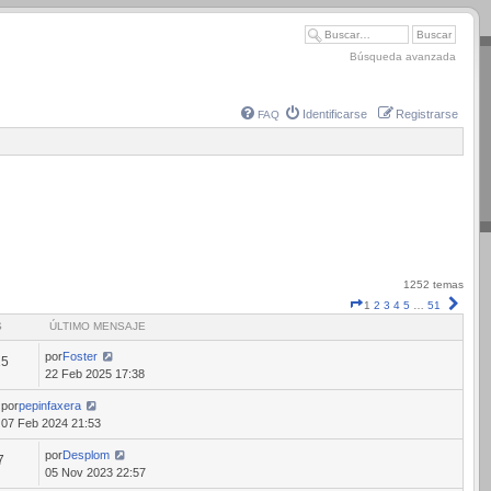
Búsqueda avanzada
Identificarse
Registrarse
FAQ
1252 temas
Página
Sigui
1
2
3
4
5
…
51
1
S
ÚLTIMO MENSAJE
de
51
por
Foster
15
22 Feb 2025 17:38
por
pepinfaxera
07 Feb 2024 21:53
por
Desplom
7
05 Nov 2023 22:57