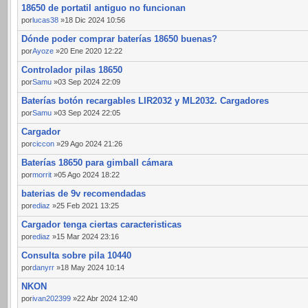
18650 de portatil antiguo no funcionan
por
lucas38
»18 Dic 2024 10:56
Dónde poder comprar baterías 18650 buenas?
por
Ayoze
»20 Ene 2020 12:22
Controlador pilas 18650
por
Samu
»03 Sep 2024 22:09
Baterías botón recargables LIR2032 y ML2032. Cargadores
por
Samu
»03 Sep 2024 22:05
Cargador
por
ciccon
»29 Ago 2024 21:26
Baterías 18650 para gimball cámara
por
morrit
»05 Ago 2024 18:22
baterias de 9v recomendadas
por
ediaz
»25 Feb 2021 13:25
Cargador tenga ciertas caracteristicas
por
ediaz
»15 Mar 2024 23:16
Consulta sobre pila 10440
por
danyrr
»18 May 2024 10:14
NKON
por
ivan202399
»22 Abr 2024 12:40