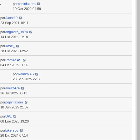
por
pepinfaxera
7
10 Oct 2022 04:59
por
Alexx10
23 Sep 2021 16:11
por
angulero_1974
14 Dic 2016 21:18
por
Jose_
28 Dic 2025 13:52
por
Ramiro AS
04 Oct 2025 11:56
por
Ramiro AS
23 Sep 2025 22:38
por
avila2474
26 Jul 2025 08:13
por
pepinfaxera
18 Jun 2025 21:07
por
UPz
08 Ene 2025 19:20
por
bikersoy
28 Dic 2024 07:14