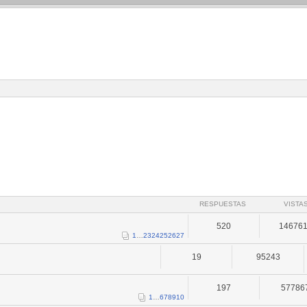
RESPUESTAS
VISTA
520
14676
1
…
23
24
25
26
27
19
95243
197
57786
1
…
6
7
8
9
10