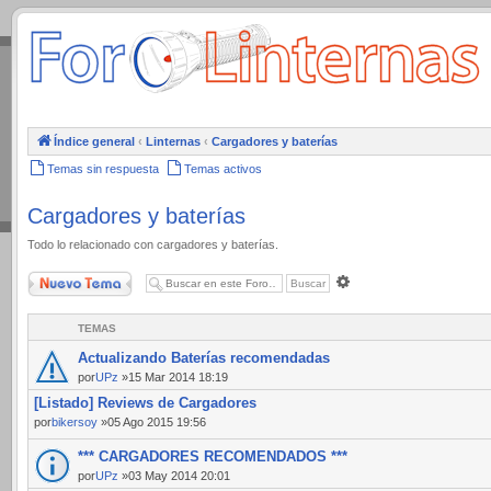
.
Índice general
‹
Linternas
‹
Cargadores y baterías
Temas sin respuesta
Temas activos
Cargadores y baterías
Todo lo relacionado con cargadores y baterías.
Nuevo Tema
Búsqueda
avanzada
TEMAS
Actualizando Baterías recomendadas
por
UPz
»15 Mar 2014 18:19
[Listado] Reviews de Cargadores
por
bikersoy
»05 Ago 2015 19:56
*** CARGADORES RECOMENDADOS ***
por
UPz
»03 May 2014 20:01