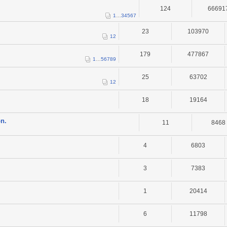
124
66691
1
…
3
4
5
6
7
23
103970
1
2
179
477867
1
…
5
6
7
8
9
25
63702
1
2
18
19164
on.
11
8468
4
6803
3
7383
1
20414
6
11798