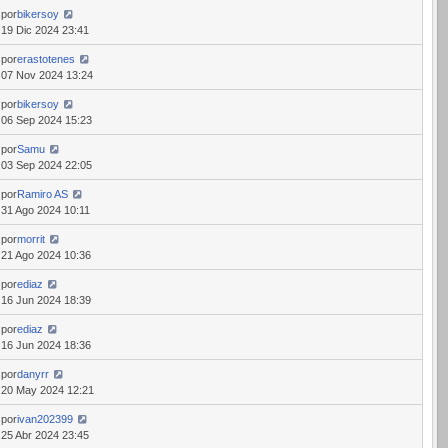
por
bikersoy
19 Dic 2024 23:41
por
erastotenes
07 Nov 2024 13:24
por
bikersoy
06 Sep 2024 15:23
por
Samu
03 Sep 2024 22:05
por
Ramiro AS
31 Ago 2024 10:11
por
morrit
21 Ago 2024 10:36
por
ediaz
16 Jun 2024 18:39
por
ediaz
16 Jun 2024 18:36
por
danyrr
20 May 2024 12:21
por
ivan202399
25 Abr 2024 23:45