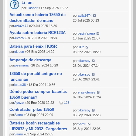
Li-ion.
por
Flasher
»17 Sep 2025 15:22
Actualizando batería 18650 de
por
avila2474
destornillador de mano
26 Jul 2025 08:13
por
avila2474
»20 Jul 2025 18:30
Ayuda sobre batería RCR123A
por
pepinfaxera
por
Álvaro82
»17 Jun 2025 19:24
18 Jun 2025 21:07
Bateria para Fénix TK05R
por
UPz
por
ciccon
»07 Ene 2025 14:29
08 Ene 2025 19:20
Amperaje de descarga
por
bikersoy
por
josemaria
»26 Dic 2024 16:29
28 Dic 2024 07:14
18650 de portatil antiguo no
por
bikersoy
funcionan
19 Dic 2024 23:41
por
lucas38
»18 Dic 2024 10:56
Dónde poder comprar baterías
por
erastotenes
18650 buenas?
07 Nov 2024 13:24
por
Ayoze
»20 Ene 2020 12:22
1
2
3
Controlador pilas 18650
por
bikersoy
por
Samu
»03 Sep 2024 22:09
06 Sep 2024 15:23
Baterías botón recargables
por
Samu
LIR2032 y ML2032. Cargadores
03 Sep 2024 22:05
por
Samu
»03 Sep 2024 22:05