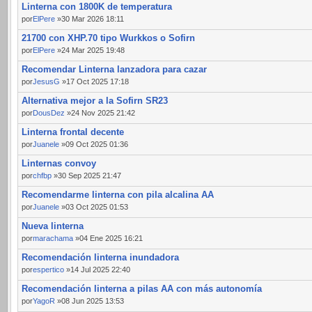
Linterna con 1800K de temperatura
por
ElPere
»30 Mar 2026 18:11
21700 con XHP.70 tipo Wurkkos o Sofirn
por
ElPere
»24 Mar 2025 19:48
Recomendar Linterna lanzadora para cazar
por
JesusG
»17 Oct 2025 17:18
Alternativa mejor a la Sofirn SR23
por
DousDez
»24 Nov 2025 21:42
Linterna frontal decente
por
Juanele
»09 Oct 2025 01:36
Linternas convoy
por
chfbp
»30 Sep 2025 21:47
Recomendarme linterna con pila alcalina AA
por
Juanele
»03 Oct 2025 01:53
Nueva linterna
por
marachama
»04 Ene 2025 16:21
Recomendación linterna inundadora
por
espertico
»14 Jul 2025 22:40
Recomendación linterna a pilas AA con más autonomía
por
YagoR
»08 Jun 2025 13:53