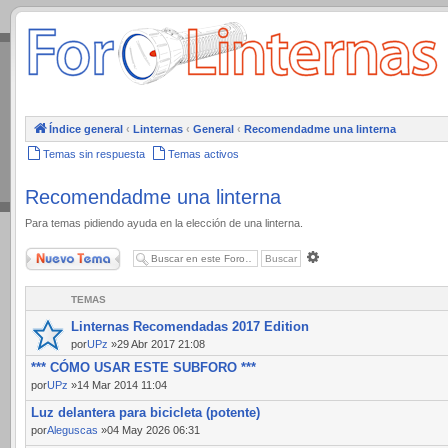
.
Índice general
‹
Linternas
‹
General
‹
Recomendadme una linterna
Temas sin respuesta
Temas activos
Recomendadme una linterna
Para temas pidiendo ayuda en la elección de una linterna.
Nuevo Tema
Búsqueda
avanzada
TEMAS
Linternas Recomendadas 2017 Edition
por
UPz
»29 Abr 2017 21:08
*** CÓMO USAR ESTE SUBFORO ***
por
UPz
»14 Mar 2014 11:04
Luz delantera para bicicleta (potente)
por
Aleguscas
»04 May 2026 06:31