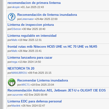
recomendacion de primera linterna
por
vikspin
»01 Jun 2025 22:43
Recomendación de linterna inundadora
por
Linternator
»29 Abr 2025 22:00
Linterna de inspeccion pintura
por
D3xtron
»30 Mar 2025 18:40
Linterna regulable en intensidad
por
Mafo
»19 Mar 2025 12:31
frontal rutas mtb Nitecore HC65 UHE vs HC 70 UHE vs NU45
por
Mafo
»26 Mar 2025 15:41
Linterna lanzadora para cazar
por
irega
»13 Abr 2024 14:50
NEXTORCH TA 20
por
MANUBROU
»09 Feb 2025 15:15
Recomendar Linterna inundadora
por
ARC71
»18 Ene 2025 23:04
Recomendación Astrolux A01, Jetbeam JET-U o OLIGHT I3E EOS
por
cazurrete
»02 Ene 2025 00:49
Linterna EDC para defensa personal
por
Maxlink
»26 Nov 2024 02:47