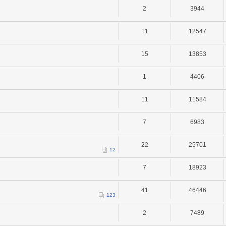
2
3944
11
12547
15
13853
1
4406
11
11584
7
6983
22
25701
1
2
7
18923
41
46446
1
2
3
2
7489