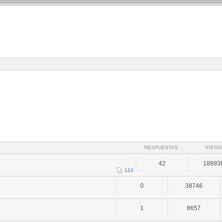
RESPUESTAS
VISTA
42
18893
1
2
3
0
38746
1
8657