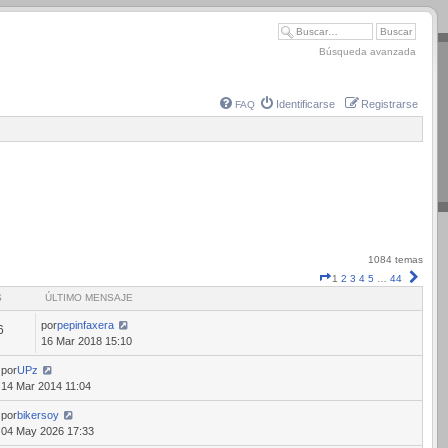
Búsqueda avanzada
Identificarse
Registrarse
FAQ
1084 temas
Página
Sigui
1
2
3
4
5
…
44
1
S
ÚLTIMO MENSAJE
de
44
por
pepinfaxera
6
16 Mar 2018 15:10
por
UPz
14 Mar 2014 11:04
por
bikersoy
04 May 2026 17:33