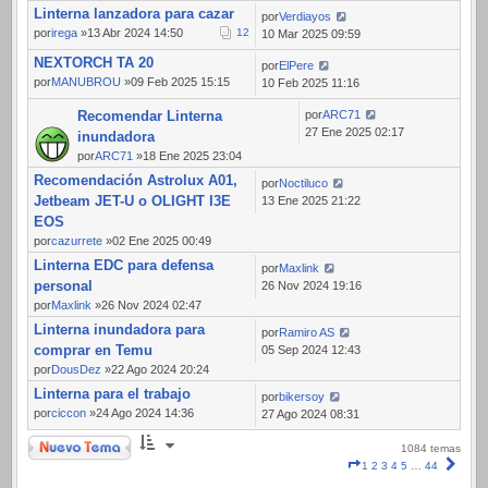
Linterna lanzadora para cazar
por
Verdiayos
por
irega
»13 Abr 2024 14:50
1
2
10 Mar 2025 09:59
NEXTORCH TA 20
por
ElPere
por
MANUBROU
»09 Feb 2025 15:15
10 Feb 2025 11:16
Recomendar Linterna
por
ARC71
27 Ene 2025 02:17
inundadora
por
ARC71
»18 Ene 2025 23:04
Recomendación Astrolux A01,
por
Noctiluco
Jetbeam JET-U o OLIGHT I3E
13 Ene 2025 21:22
EOS
por
cazurrete
»02 Ene 2025 00:49
Linterna EDC para defensa
por
Maxlink
personal
26 Nov 2024 19:16
por
Maxlink
»26 Nov 2024 02:47
Linterna inundadora para
por
Ramiro AS
comprar en Temu
05 Sep 2024 12:43
por
DousDez
»22 Ago 2024 20:24
Linterna para el trabajo
por
bikersoy
por
ciccon
»24 Ago 2024 14:36
27 Ago 2024 08:31
Nuevo Tema
1084 temas
Página
Sigui
1
2
3
4
5
…
44
1