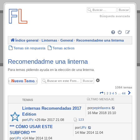
.
Búsqueda avanzada
Índice general
‹
Linternas
‹
General
‹
Recomendadme una linterna
Temas sin respuesta
Temas activos
Recomendadme una linterna
Para temas pidiendo ayuda en la elección de una linterna.
Nuevo Tema
Búsqueda
avanzada
1084 temas
Página
Sigui
1
2
3
4
5
…
44
1
ÚLTIMO MENSAJE
TEMAS
de
44
Linternas Recomendadas 2017
por
pepinfaxera
16 Mar 2018 15:10
Edition
por
UPz
»29 Abr 2017 21:08
1
2
3
*** CÓMO USAR ESTE
por
UPz
SUBFORO ***
14 Mar 2014 11:04
por
UPz
»14 Mar 2014 11:04