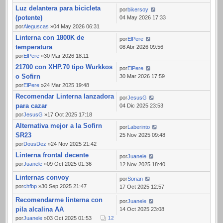
Luz delantera para bicicleta
por
bikersoy
(potente)
04 May 2026 17:33
por
Aleguscas
»04 May 2026 06:31
Linterna con 1800K de
por
ElPere
temperatura
08 Abr 2026 09:56
por
ElPere
»30 Mar 2026 18:11
21700 con XHP.70 tipo Wurkkos
por
ElPere
o Sofirn
30 Mar 2026 17:59
por
ElPere
»24 Mar 2025 19:48
Recomendar Linterna lanzadora
por
JesusG
para cazar
04 Dic 2025 23:53
por
JesusG
»17 Oct 2025 17:18
Alternativa mejor a la Sofirn
por
Laberinto
SR23
25 Nov 2025 09:48
por
DousDez
»24 Nov 2025 21:42
Linterna frontal decente
por
Juanele
por
Juanele
»09 Oct 2025 01:36
12 Nov 2025 18:40
Linternas convoy
por
Sonan
por
chfbp
»30 Sep 2025 21:47
17 Oct 2025 12:57
Recomendarme linterna con
por
Juanele
pila alcalina AA
14 Oct 2025 23:08
por
Juanele
»03 Oct 2025 01:53
1
2