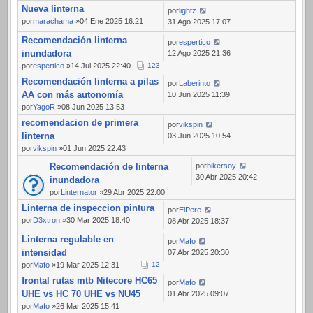
Nueva linterna
por
lightz
por
marachama
»04 Ene 2025 16:21
31 Ago 2025 17:07
Recomendación linterna
por
espertico
inundadora
12 Ago 2025 21:36
por
espertico
»14 Jul 2025 22:40
1
2
3
Recomendación linterna a pilas
por
Laberinto
AA con más autonomía
10 Jun 2025 11:39
por
YagoR
»08 Jun 2025 13:53
recomendacion de primera
por
vikspin
linterna
03 Jun 2025 10:54
por
vikspin
»01 Jun 2025 22:43
Recomendación de linterna
por
bikersoy
30 Abr 2025 20:42
inundadora
por
Linternator
»29 Abr 2025 22:00
Linterna de inspeccion pintura
por
ElPere
por
D3xtron
»30 Mar 2025 18:40
08 Abr 2025 18:37
Linterna regulable en
por
Mafo
intensidad
07 Abr 2025 20:30
por
Mafo
»19 Mar 2025 12:31
1
2
frontal rutas mtb Nitecore HC65
por
Mafo
UHE vs HC 70 UHE vs NU45
01 Abr 2025 09:07
por
Mafo
»26 Mar 2025 15:41