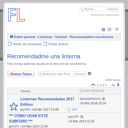
.
Búsqueda avanzada
Índice general
‹
Linternas
‹
General
‹
Recomendadme una linterna
Temas sin respuesta
Temas activos
Recomendadme una linterna
Para temas pidiendo ayuda en la elección de una linterna.
Nuevo Tema
Búsqueda
avanzada
1084 temas
Página
Sigui
1
2
3
4
5
…
44
1
ÚLTIMO MENSAJE
TEMAS
de
44
Linternas Recomendadas 2017
por
pepinfaxera
16 Mar 2018 15:10
Edition
por
UPz
»29 Abr 2017 21:08
1
2
3
*** CÓMO USAR ESTE
por
UPz
SUBFORO ***
14 Mar 2014 11:04
por
UPz
»14 Mar 2014 11:04