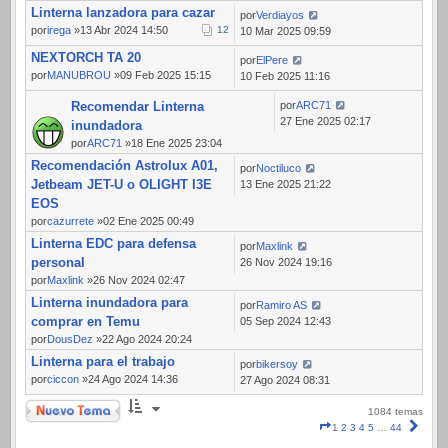
Linterna lanzadora para cazar
por
Verdiayos
por
irega
»13 Abr 2024 14:50
1
2
10 Mar 2025 09:59
NEXTORCH TA 20
por
ElPere
por
MANUBROU
»09 Feb 2025 15:15
10 Feb 2025 11:16
Recomendar Linterna
por
ARC71
27 Ene 2025 02:17
inundadora
por
ARC71
»18 Ene 2025 23:04
Recomendación Astrolux A01,
por
Noctiluco
Jetbeam JET-U o OLIGHT I3E
13 Ene 2025 21:22
EOS
por
cazurrete
»02 Ene 2025 00:49
Linterna EDC para defensa
por
Maxlink
personal
26 Nov 2024 19:16
por
Maxlink
»26 Nov 2024 02:47
Linterna inundadora para
por
Ramiro AS
comprar en Temu
05 Sep 2024 12:43
por
DousDez
»22 Ago 2024 20:24
Linterna para el trabajo
por
bikersoy
por
ciccon
»24 Ago 2024 14:36
27 Ago 2024 08:31
Nuevo Tema
1084 temas
Página
Sigui
1
2
3
4
5
…
44
1