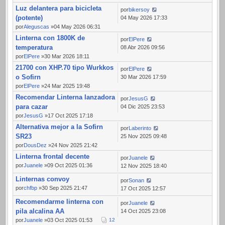
Luz delantera para bicicleta
por
bikersoy
(potente)
04 May 2026 17:33
por
Aleguscas
»04 May 2026 06:31
Linterna con 1800K de
por
ElPere
temperatura
08 Abr 2026 09:56
por
ElPere
»30 Mar 2026 18:11
21700 con XHP.70 tipo Wurkkos
por
ElPere
o Sofirn
30 Mar 2026 17:59
por
ElPere
»24 Mar 2025 19:48
Recomendar Linterna lanzadora
por
JesusG
para cazar
04 Dic 2025 23:53
por
JesusG
»17 Oct 2025 17:18
Alternativa mejor a la Sofirn
por
Laberinto
SR23
25 Nov 2025 09:48
por
DousDez
»24 Nov 2025 21:42
Linterna frontal decente
por
Juanele
por
Juanele
»09 Oct 2025 01:36
12 Nov 2025 18:40
Linternas convoy
por
Sonan
por
chfbp
»30 Sep 2025 21:47
17 Oct 2025 12:57
Recomendarme linterna con
por
Juanele
pila alcalina AA
14 Oct 2025 23:08
por
Juanele
»03 Oct 2025 01:53
1
2