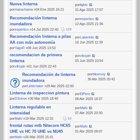
Nueva linterna
por
lightz
por
marachama
»04 Ene 2025 16:21
31 Ago 2025 17:07
Recomendación linterna
por
espertico
inundadora
12 Ago 2025 21:36
por
espertico
»14 Jul 2025 22:40
1
2
3
Recomendación linterna a pilas
por
Laberinto
AA con más autonomía
10 Jun 2025 11:39
por
YagoR
»08 Jun 2025 13:53
recomendacion de primera
por
vikspin
linterna
03 Jun 2025 10:54
por
vikspin
»01 Jun 2025 22:43
Recomendación de linterna
por
bikersoy
30 Abr 2025 20:42
inundadora
por
Linternator
»29 Abr 2025 22:00
Linterna de inspeccion pintura
por
ElPere
por
D3xtron
»30 Mar 2025 18:40
08 Abr 2025 18:37
Linterna regulable en
por
Mafo
intensidad
07 Abr 2025 20:30
por
Mafo
»19 Mar 2025 12:31
1
2
frontal rutas mtb Nitecore HC65
por
Mafo
UHE vs HC 70 UHE vs NU45
01 Abr 2025 09:07
por
Mafo
»26 Mar 2025 15:41