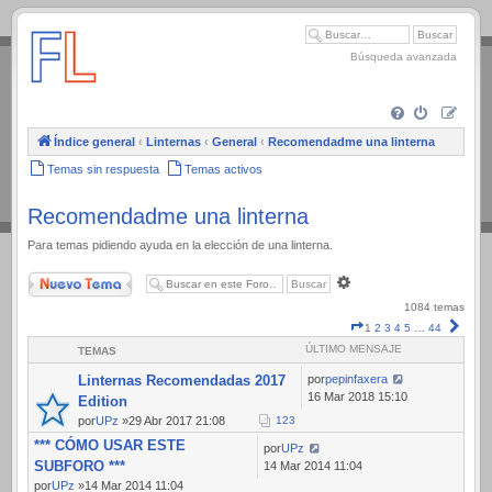
.
Búsqueda avanzada
Índice general
‹
Linternas
‹
General
‹
Recomendadme una linterna
Temas sin respuesta
Temas activos
Recomendadme una linterna
Para temas pidiendo ayuda en la elección de una linterna.
Nuevo Tema
Búsqueda
avanzada
1084 temas
Página
Sigui
1
2
3
4
5
…
44
1
ÚLTIMO MENSAJE
TEMAS
de
44
Linternas Recomendadas 2017
por
pepinfaxera
16 Mar 2018 15:10
Edition
por
UPz
»29 Abr 2017 21:08
1
2
3
*** CÓMO USAR ESTE
por
UPz
SUBFORO ***
14 Mar 2014 11:04
por
UPz
»14 Mar 2014 11:04