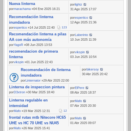
Nueva linterna
por
lightz
por
marachama
»04 Ene 2025 16:21
31 Ago 2025 17:07
Recomendación linterna
por
espertico
inundadora
12 Ago 2025 21:36
por
espertico
»14 Jul 2025 22:40
1
2
3
Recomendación linterna a pilas
por
Laberinto
AA con más autonomía
10 Jun 2025 11:39
por
YagoR
»08 Jun 2025 13:53
recomendacion de primera
por
vikspin
linterna
03 Jun 2025 10:54
por
vikspin
»01 Jun 2025 22:43
Recomendación de linterna
por
bikersoy
30 Abr 2025 20:42
inundadora
por
Linternator
»29 Abr 2025 22:00
Linterna de inspeccion pintura
por
ElPere
por
D3xtron
»30 Mar 2025 18:40
08 Abr 2025 18:37
Linterna regulable en
por
Mafo
intensidad
07 Abr 2025 20:30
por
Mafo
»19 Mar 2025 12:31
1
2
frontal rutas mtb Nitecore HC65
por
Mafo
UHE vs HC 70 UHE vs NU45
01 Abr 2025 09:07
por
Mafo
»26 Mar 2025 15:41