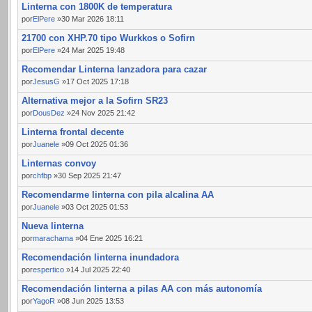
Linterna con 1800K de temperatura
por
ElPere
»30 Mar 2026 18:11
21700 con XHP.70 tipo Wurkkos o Sofirn
por
ElPere
»24 Mar 2025 19:48
Recomendar Linterna lanzadora para cazar
por
JesusG
»17 Oct 2025 17:18
Alternativa mejor a la Sofirn SR23
por
DousDez
»24 Nov 2025 21:42
Linterna frontal decente
por
Juanele
»09 Oct 2025 01:36
Linternas convoy
por
chfbp
»30 Sep 2025 21:47
Recomendarme linterna con pila alcalina AA
por
Juanele
»03 Oct 2025 01:53
Nueva linterna
por
marachama
»04 Ene 2025 16:21
Recomendación linterna inundadora
por
espertico
»14 Jul 2025 22:40
Recomendación linterna a pilas AA con más autonomía
por
YagoR
»08 Jun 2025 13:53