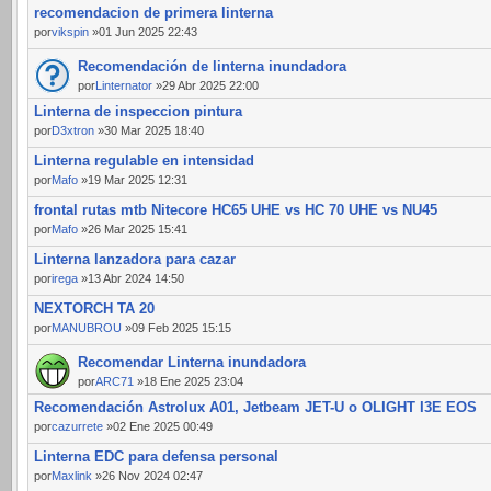
recomendacion de primera linterna
por
vikspin
»01 Jun 2025 22:43
Recomendación de linterna inundadora
por
Linternator
»29 Abr 2025 22:00
Linterna de inspeccion pintura
por
D3xtron
»30 Mar 2025 18:40
Linterna regulable en intensidad
por
Mafo
»19 Mar 2025 12:31
frontal rutas mtb Nitecore HC65 UHE vs HC 70 UHE vs NU45
por
Mafo
»26 Mar 2025 15:41
Linterna lanzadora para cazar
por
irega
»13 Abr 2024 14:50
NEXTORCH TA 20
por
MANUBROU
»09 Feb 2025 15:15
Recomendar Linterna inundadora
por
ARC71
»18 Ene 2025 23:04
Recomendación Astrolux A01, Jetbeam JET-U o OLIGHT I3E EOS
por
cazurrete
»02 Ene 2025 00:49
Linterna EDC para defensa personal
por
Maxlink
»26 Nov 2024 02:47