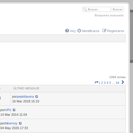
Búsqueda avanzada
Identificarse
Registrarse
FAQ
1084 temas
Página
Sigui
1
2
3
4
5
…
44
1
S
ÚLTIMO MENSAJE
de
44
por
pepinfaxera
1
16 Mar 2018 15:10
por
UPz
14 Mar 2014 11:04
por
bikersoy
04 May 2026 17:33