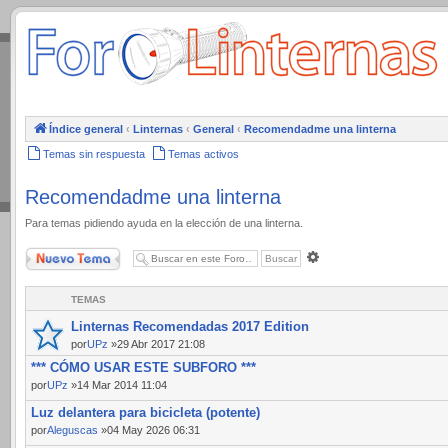
.
Índice general
‹
Linternas
‹
General
‹
Recomendadme una linterna
Temas sin respuesta
Temas activos
Recomendadme una linterna
Para temas pidiendo ayuda en la elección de una linterna.
Nuevo Tema
Búsqueda
avanzada
TEMAS
Linternas Recomendadas 2017 Edition
por
UPz
»29 Abr 2017 21:08
*** CÓMO USAR ESTE SUBFORO ***
por
UPz
»14 Mar 2014 11:04
Luz delantera para bicicleta (potente)
por
Aleguscas
»04 May 2026 06:31