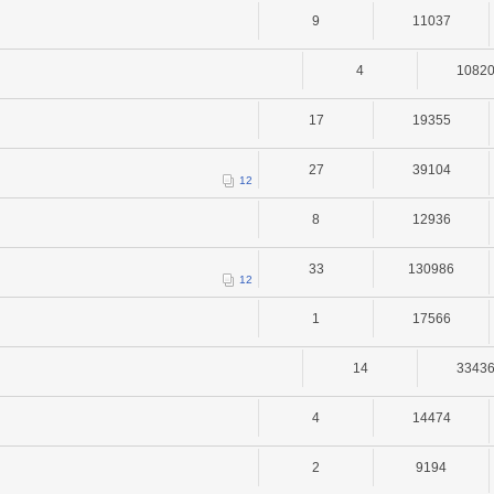
9
11037
4
1082
17
19355
27
39104
1
2
8
12936
33
130986
1
2
1
17566
14
3343
4
14474
2
9194