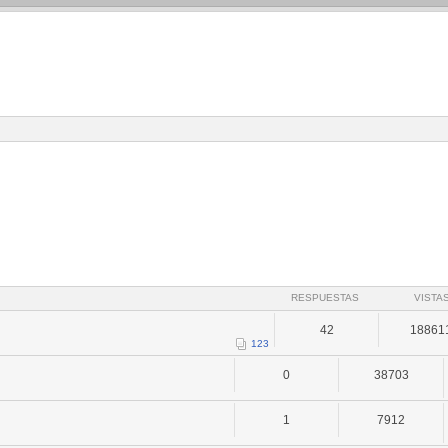
RESPUESTAS
VISTA
42
18861
1
2
3
0
38703
1
7912