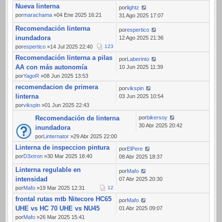
Nueva linterna
por
lightz
por
marachama
»04 Ene 2025 16:21
31 Ago 2025 17:07
Recomendación linterna
por
espertico
inundadora
12 Ago 2025 21:36
por
espertico
»14 Jul 2025 22:40
1
2
3
Recomendación linterna a pilas
por
Laberinto
AA con más autonomía
10 Jun 2025 11:39
por
YagoR
»08 Jun 2025 13:53
recomendacion de primera
por
vikspin
linterna
03 Jun 2025 10:54
por
vikspin
»01 Jun 2025 22:43
Recomendación de linterna
por
bikersoy
30 Abr 2025 20:42
inundadora
por
Linternator
»29 Abr 2025 22:00
Linterna de inspeccion pintura
por
ElPere
por
D3xtron
»30 Mar 2025 18:40
08 Abr 2025 18:37
Linterna regulable en
por
Mafo
intensidad
07 Abr 2025 20:30
por
Mafo
»19 Mar 2025 12:31
1
2
frontal rutas mtb Nitecore HC65
por
Mafo
UHE vs HC 70 UHE vs NU45
01 Abr 2025 09:07
por
Mafo
»26 Mar 2025 15:41