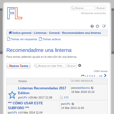
.
Búsqueda avanzada
Índice general
‹
Linternas
‹
General
‹
Recomendadme una linterna
Temas sin respuesta
Temas activos
Recomendadme una linterna
Para temas pidiendo ayuda en la elección de una linterna.
Nuevo Tema
Búsqueda
avanzada
1084 temas
Página
Sigui
1
2
3
4
5
…
44
1
ÚLTIMO MENSAJE
TEMAS
de
44
Linternas Recomendadas 2017
por
pepinfaxera
16 Mar 2018 15:10
Edition
por
UPz
»29 Abr 2017 21:08
1
2
3
*** CÓMO USAR ESTE
por
UPz
SUBFORO ***
14 Mar 2014 11:04
por
UPz
»14 Mar 2014 11:04