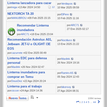
Linterna lanzadora para cazar
por
Verdiayos
por
irega
»13 Abr 2024 14:50
1
2
10 Mar 2025 09:59
NEXTORCH TA 20
por
ElPere
por
MANUBROU
»09 Feb 2025 15:15
10 Feb 2025 11:16
Recomendar Linterna
por
ARC71
27 Ene 2025 02:17
inundadora
por
ARC71
»18 Ene 2025 23:04
Recomendación Astrolux A01,
por
Noctiluco
Jetbeam JET-U o OLIGHT I3E
13 Ene 2025 21:22
EOS
por
cazurrete
»02 Ene 2025 00:49
Linterna EDC para defensa
por
Maxlink
personal
26 Nov 2024 19:16
por
Maxlink
»26 Nov 2024 02:47
Linterna inundadora para
por
Ramiro AS
comprar en Temu
05 Sep 2024 12:43
por
DousDez
»22 Ago 2024 20:24
Linterna para el trabajo
por
bikersoy
por
ciccon
»24 Ago 2024 14:36
27 Ago 2024 08:31
Nuevo Tema
1084 temas
Página
Sigui
1
2
3
4
5
…
44
1