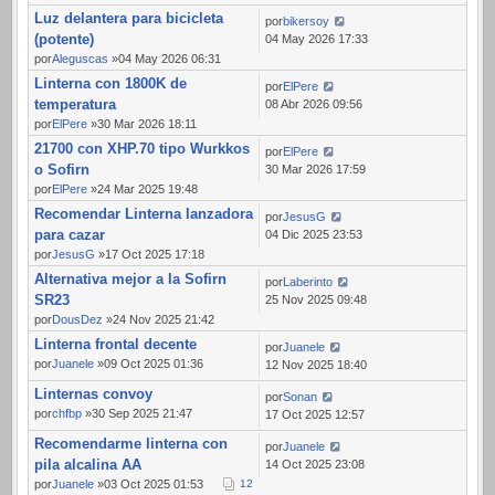
Luz delantera para bicicleta
por
bikersoy
(potente)
04 May 2026 17:33
por
Aleguscas
»04 May 2026 06:31
Linterna con 1800K de
por
ElPere
temperatura
08 Abr 2026 09:56
por
ElPere
»30 Mar 2026 18:11
21700 con XHP.70 tipo Wurkkos
por
ElPere
o Sofirn
30 Mar 2026 17:59
por
ElPere
»24 Mar 2025 19:48
Recomendar Linterna lanzadora
por
JesusG
para cazar
04 Dic 2025 23:53
por
JesusG
»17 Oct 2025 17:18
Alternativa mejor a la Sofirn
por
Laberinto
SR23
25 Nov 2025 09:48
por
DousDez
»24 Nov 2025 21:42
Linterna frontal decente
por
Juanele
por
Juanele
»09 Oct 2025 01:36
12 Nov 2025 18:40
Linternas convoy
por
Sonan
por
chfbp
»30 Sep 2025 21:47
17 Oct 2025 12:57
Recomendarme linterna con
por
Juanele
pila alcalina AA
14 Oct 2025 23:08
por
Juanele
»03 Oct 2025 01:53
1
2